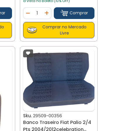
à vista no Boleto (10% OFF)
Quantidade
rar
Comprar
tidade
Diminuir Quantidade
Adicionar Quantidade
do
Comprar no Mercado
Livre
Sku.
29509-00356
Banco Traseiro Fiat Palio 2/4
Pts 2004/2012celebration