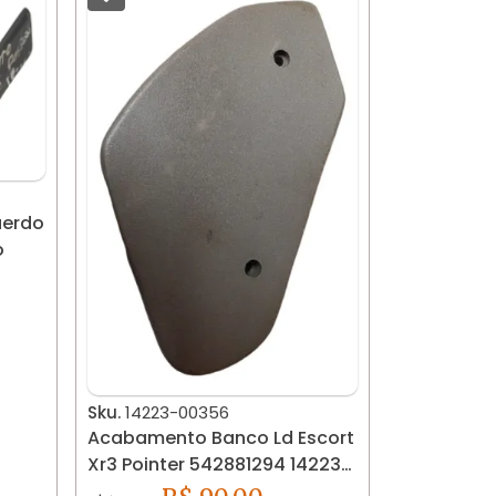
uerdo
o
Sku.
14223-00356
Acabamento Banco Ld Escort
Xr3 Pointer 542881294 14223-
00356