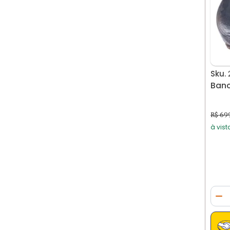
Sku.
Banc
R$ 69
à vist
Qua
Di