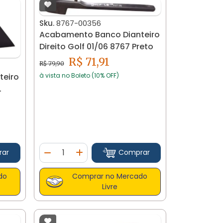
Sku.
8767-00356
Acabamento Banco Dianteiro
Direito Golf 01/06 8767 Preto
R$ 71,91
R$ 79,90
à vista no Boleto (10% OFF)
teiro
Quantidade
rar
Comprar
tidade
Diminuir Quantidade
Adicionar Quantidade
do
Comprar no Mercado
Livre