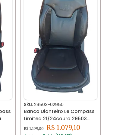
Sku.
29503-02950
mpass
Banco Dianteiro Le Compass
a
Limited 21/24couro 29503
Preto
R$ 1.079,10
R$ 1.199,00