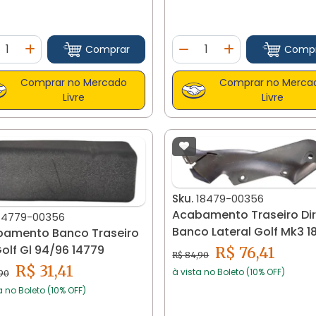
ntidade
Quantidade
Comprar
Comp
minuir Quantidade
Adicionar Quantidade
Diminuir Quantidade
Adicionar Quan
Comprar no Mercado
Comprar no Merca
Livre
Livre
Sku.
18479-00356
Acabamento Traseiro Dir
14779-00356
Banco Lateral Golf Mk3 1
amento Banco Traseiro
Preto
olf Gl 94/96 14779
R$ 76,41
R$ 84,90
R$ 31,41
à vista no Boleto (10% OFF)
,90
a no Boleto (10% OFF)