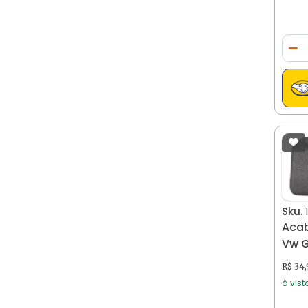
Toyota
Volkswagem
Qua
Di
Volkswagen
Sku.
Acab
Vw G
R$ 34
à vist