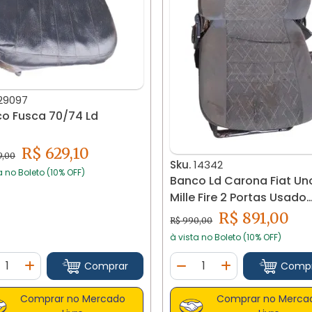
29097
o Fusca 70/74 Ld
R$ 629,10
9,00
Sku.
14342
a no Boleto (10% OFF)
Banco Ld Carona Fiat Un
Mille Fire 2 Portas Usado
14342
R$ 891,00
R$ 990,00
à vista no Boleto (10% OFF)
ntidade
Quantidade
Comprar
Comp
minuir Quantidade
Adicionar Quantidade
Diminuir Quantidade
Adicionar Quan
Comprar no Mercado
Comprar no Merca