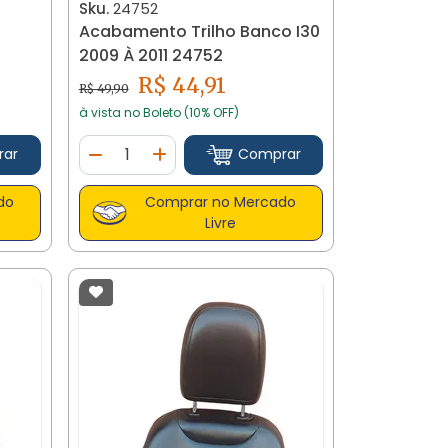
Sku.
24752
Acabamento Trilho Banco I30
2009 À 2011 24752
R$ 44,91
R$ 49,90
à vista no Boleto (10% OFF)
Quantidade
rar
Comprar
tidade
Diminuir Quantidade
Adicionar Quantidade
do
Comprar no Mercado
Livre