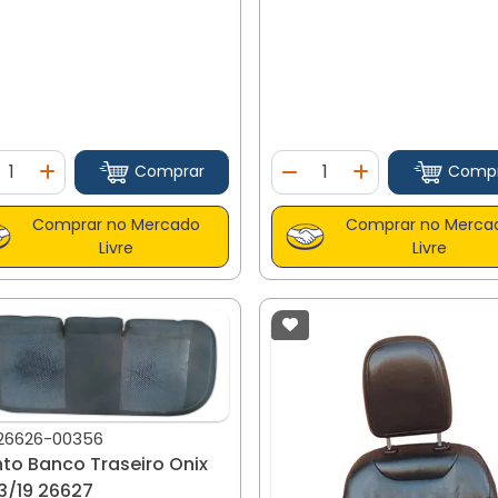
ntidade
Quantidade
Comprar
Comp
minuir Quantidade
Adicionar Quantidade
Diminuir Quantidade
Adicionar Quan
Comprar no Mercado
Comprar no Merca
Livre
Livre
26626-00356
to Banco Traseiro Onix
3/19 26627