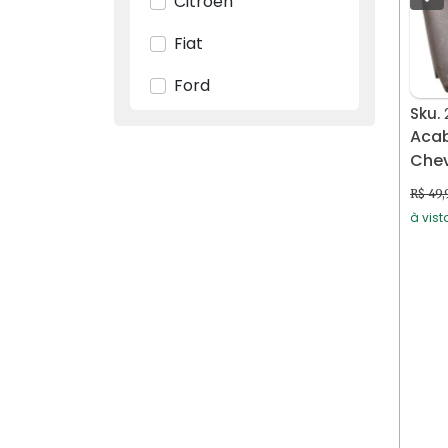
Citroën
Fiat
Ford
Sku.
GM
Acab
GM Chevrolet
R$ 49,
Honda
à vist
Hyundai
Jeep
Original Volkswagem
Peugeot
Renault