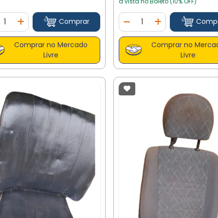
à vista no Boleto (10% OFF)
ntidade
Quantidade
Comprar
Comp
minuir Quantidade
Adicionar Quantidade
Diminuir Quantidade
Adicionar Quan
Comprar no Mercado
Comprar no Merca
Livre
Livre