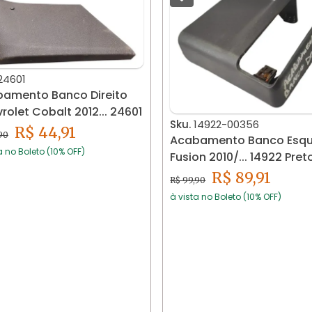
24601
amento Banco Direito
Chevrolet Cobalt 2012... 24601
Sku.
14922-00356
R$ 44,91
90
Acabamento Banco Esq
a no Boleto (10% OFF)
Fusion 2010/... 14922 Pret
R$ 89,91
R$ 99,90
à vista no Boleto (10% OFF)