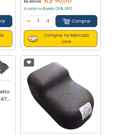
R$ 90,00
R$ 100,00
à vista no Boleto (10% OFF)
Quantidade
rar
Comprar
tidade
Diminuir Quantidade
Adicionar Quantidade
do
Comprar no Mercado
Livre
eito
8479