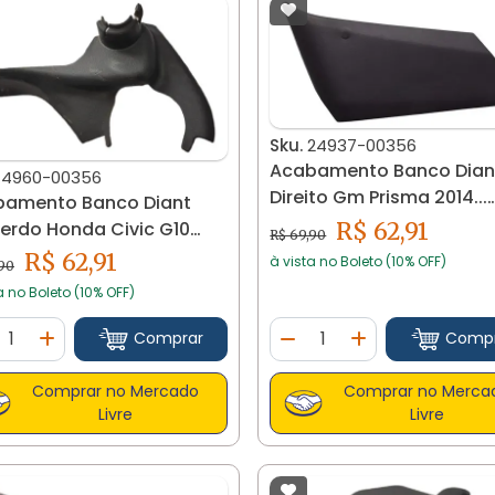
Sku.
24937-00356
Acabamento Banco Dian
14960-00356
Direito Gm Prisma 2014...
bamento Banco Diant
24937 Preto
R$ 62,91
erdo Honda Civic G10
R$ 69,90
 14960
R$ 62,91
à vista no Boleto (10% OFF)
,90
a no Boleto (10% OFF)
ntidade
Quantidade
Comprar
Comp
minuir Quantidade
Adicionar Quantidade
Diminuir Quantidade
Adicionar Quan
Comprar no Mercado
Comprar no Merca
Livre
Livre