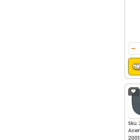
Qua
Di
Sku.
Acen
2001