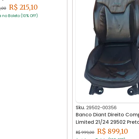
R$ 215,10
9,00
a no Boleto (10% OFF)
Sku.
29502-00356
Banco Diant Direito Co
Limited 21/24 29502 Pret
R$ 899,10
R$ 999,00