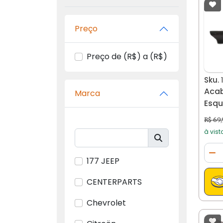
Preço
Preço de (R$) a (R$)
Sku.
Aca
Marca
Esqu
2021
R$ 69
à vist
Qua
Di
177 JEEP
CENTERPARTS
Chevrolet