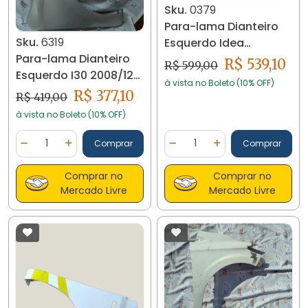
Sku.
0379
Para-lama Dianteiro
Sku.
6319
Esquerdo Idea
Para-lama Dianteiro
Adventure 2011...
R$ 539,10
R$ 599,00
Esquerdo I30 2008/12
à vista no Boleto (10% OFF)
Detalhe 6319
R$ 377,10
R$ 419,00
à vista no Boleto (10% OFF)
Quantidade
Quantidade
Comprar
Comprar
Diminuir Quantidade
Adicionar Quantidade
Diminuir Quantidade
Adicionar Quantidad
Comprar no
Comprar no
Mercado Livre
Mercado Livre