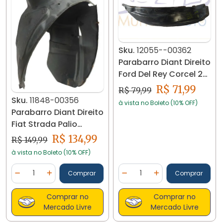
Sku.
12055--00362
Parabarro Diant Direito
Ford Del Rey Corcel 2
12055
R$ 71,99
R$ 79,99
Sku.
11848-00356
à vista no Boleto (10% OFF)
Parabarro Diant Direito
Fiat Strada Palio
467947580 11848
R$ 134,99
R$ 149,99
à vista no Boleto (10% OFF)
Quantidade
Quantidade
Comprar
Comprar
Diminuir Quantidade
Adicionar Quantidade
Diminuir Quantidade
Adicionar Quantidad
Comprar no
Comprar no
Mercado Livre
Mercado Livre