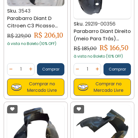
Sku.
3543
Parabarro Diant D
Sku.
29219-00356
Citroen C3 Picasso
Parabarro Diant Direito
2009/2013 3543
R$ 206,10
R$ 229,00
(meio Para Trás)
à vista no Boleto (10% OFF)
Kangoo 8200156693
R$ 166,50
R$ 185,00
à vista no Boleto (10% OFF)
Quantidade
Quantidade
Comprar
Comprar
Diminuir Quantidade
Adicionar Quantidade
Diminuir Quantidade
Adicionar Quantidad
Comprar no
Comprar no
Mercado Livre
Mercado Livre