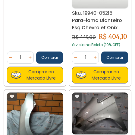
Sku.
19940-05215
Para-lama Dianteiro
Esq Chevrolet Onix
2020/.. 19940
R$ 404,10
R$ 449,00
à vista no Boleto (10% OFF)
Quantidade
Quantidade
Comprar
Comprar
Diminuir Quantidade
Adicionar Quantidade
Diminuir Quantidade
Adicionar Quantidad
Comprar no
Comprar no
Mercado Livre
Mercado Livre