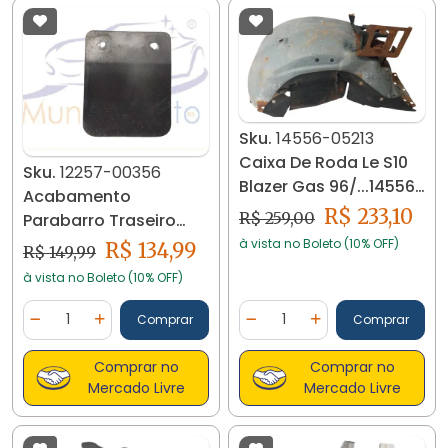
Sku.
14556-05213
Caixa De Roda Le S10
Sku.
12257-00356
Blazer Gas 96/...14556-
Acabamento
05213
R$ 233,10
R$ 259,00
Parabarro Traseiro
Hilux 617830k160 12257
à vista no Boleto (10% OFF)
R$ 134,99
R$ 149,99
Cxa01
à vista no Boleto (10% OFF)
Quantidade
Quantidade
Comprar
Comprar
Diminuir Quantidade
Adicionar Quantidade
Diminuir Quantidade
Adicionar Quantidad
Comprar no
Comprar no
Mercado Livre
Mercado Livre