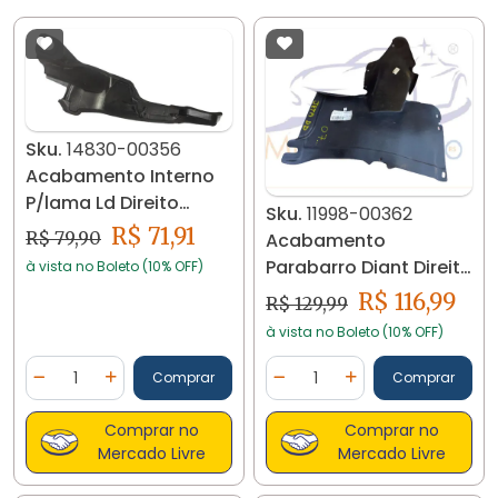
Sku.
14830-00356
Acabamento Interno
P/lama Ld Direito
Sku.
11998-00362
Corolla 2009/12 14830
R$ 71,91
R$ 79,90
Acabamento
Parabarro Diant Direito
à vista no Boleto (10% OFF)
Vw Jetta 07/.. 11998
R$ 116,99
R$ 129,99
à vista no Boleto (10% OFF)
Quantidade
Quantidade
Comprar
Comprar
Diminuir Quantidade
Adicionar Quantidade
Diminuir Quantidade
Adicionar Quantidad
Comprar no
Comprar no
Mercado Livre
Mercado Livre