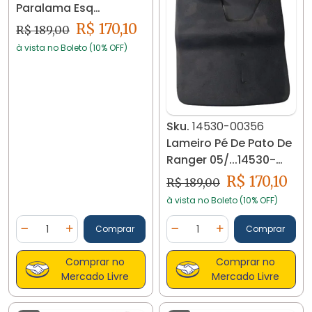
Paralama Esq
Compass 68242135aa
R$ 170,10
R$ 189,00
14526-00356
à vista no Boleto (10% OFF)
Sku.
14530-00356
Lameiro Pé De Pato De
Ranger 05/...14530-
00356
R$ 170,10
R$ 189,00
à vista no Boleto (10% OFF)
Quantidade
Quantidade
Comprar
Comprar
Diminuir Quantidade
Adicionar Quantidade
Diminuir Quantidade
Adicionar Quantidad
Comprar no
Comprar no
Mercado Livre
Mercado Livre