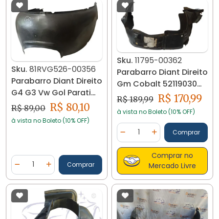
Sku.
11795-00362
Sku.
81RVG526-00356
Parabarro Diant Direito
Parabarro Diant Direito
Gm Cobalt 52119030
G4 G3 Vw Gol Parati
11795
R$ 170,99
R$ 189,99
2011/08 16605
R$ 80,10
R$ 89,00
à vista no Boleto (10% OFF)
à vista no Boleto (10% OFF)
Quantidade
Comprar
Diminuir Quantidade
Adicionar Quantidad
Comprar no
Quantidade
Comprar
Mercado Livre
Diminuir Quantidade
Adicionar Quantidade