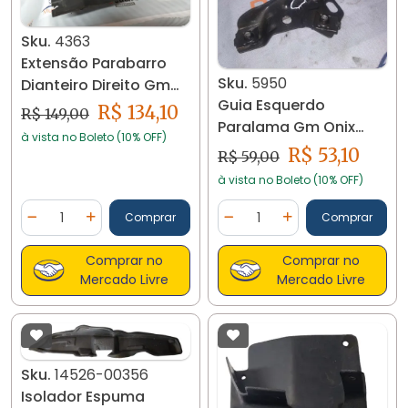
Sku.
4363
Extensão Parabarro
Sku.
5950
Dianteiro Direito Gm
Guia Esquerdo
Onix 2013/19 4363
R$ 134,10
R$ 149,00
Paralama Gm Onix
à vista no Boleto (10% OFF)
Prisma 2013/.. Le 5950
R$ 53,10
R$ 59,00
à vista no Boleto (10% OFF)
Quantidade
Quantidade
Comprar
Comprar
Diminuir Quantidade
Adicionar Quantidade
Diminuir Quantidade
Adicionar Quantidad
Comprar no
Comprar no
Mercado Livre
Mercado Livre
Sku.
14526-00356
Isolador Espuma