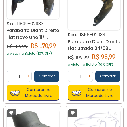
Sku.
11839-02933
Parabarro Diant Direito
Sku.
11856-02933
Fiat Novo Uno 11/..
Parabarro Diant Direito
51851210 11839
R$ 170,99
R$ 189,99
Fiat Strada 04/09
à vista no Boleto (10% OFF)
517131860 11856
R$ 98,99
R$ 109,99
à vista no Boleto (10% OFF)
Quantidade
Quantidade
Comprar
Comprar
Diminuir Quantidade
Adicionar Quantidade
Diminuir Quantidade
Adicionar Quantidad
Comprar no
Comprar no
Mercado Livre
Mercado Livre