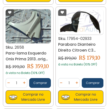
Sku.
17954-02933
Parabaro Dianteiro
Sku.
2658
Direito Citroen C3
Para-lama Esquerdo
2005/12 17954
R$ 179,10
R$ 199,00
Onix Prima 2013..orig
2658
à vista no Boleto (10% OFF)
R$ 359,10
R$ 399,00
à vista no Boleto (10% OFF)
Quantidade
Quantidade
Comprar
Comprar
Diminuir Quantidade
Adicionar Quantidade
Diminuir Quantidade
Adicionar Quantidad
Comprar no
Comprar no
Mercado Livre
Mercado Livre