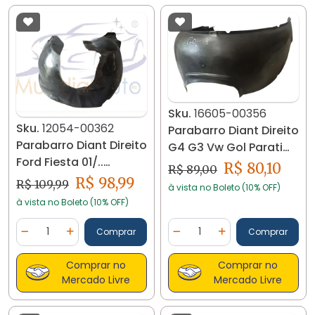
Sku.
16605-00356
Sku.
12054-00362
Parabarro Diant Direito
Parabarro Diant Direito
G4 G3 Vw Gol Parati
Ford Fiesta 01/..
2011/08 16605
R$ 80,10
R$ 89,00
96fg16114 12054
R$ 98,99
R$ 109,99
à vista no Boleto (10% OFF)
à vista no Boleto (10% OFF)
Quantidade
Quantidade
Comprar
Comprar
Diminuir Quantidade
Adicionar Quantidade
Diminuir Quantidade
Adicionar Quantidad
Comprar no
Comprar no
Mercado Livre
Mercado Livre