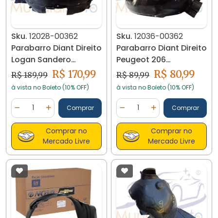
Sku.
12028-00362
Sku.
12036-00362
Parabarro Diant Direito
Parabarro Diant Direito
Logan Sandero
Peugeot 206
638407674r 12028
9629845080 12036
R$ 170,99
R$ 80,99
R$ 189,99
R$ 89,99
à vista no Boleto (10% OFF)
à vista no Boleto (10% OFF)
Quantidade
Quantidade
Comprar
Comprar
Diminuir Quantidade
Adicionar Quantidade
Diminuir Quantidade
Adicionar Quantidad
Comprar no
Comprar no
Mercado Livre
Mercado Livre