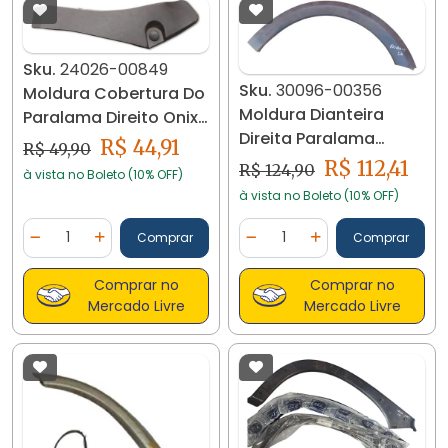
Sku.
24026-00849
Sku.
30096-00356
Moldura Cobertura Do
Moldura Dianteira
Paralama Direito Onix
Direita Paralama
Prisma 24026
R$ 44,91
R$ 49,90
Saveiro G6 G7 30096
R$ 112,41
R$ 124,90
à vista no Boleto (10% OFF)
à vista no Boleto (10% OFF)
Quantidade
Quantidade
Comprar
Comprar
Diminuir Quantidade
Adicionar Quantidade
Diminuir Quantidade
Adicionar Quantidad
Comprar no
Comprar no
Mercado Livre
Mercado Livre