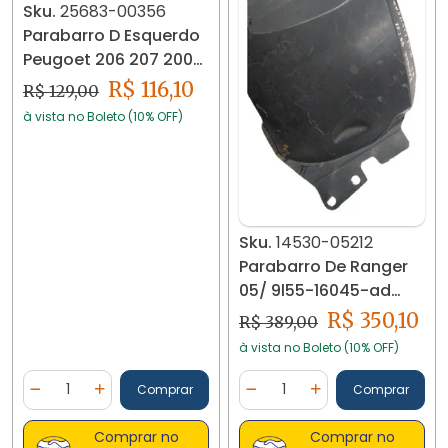
Sku.
25683-00356
Parabarro D Esquerdo
Peugoet 206 207 2000
/2012 25683
R$ 116,10
R$ 129,00
à vista no Boleto (10% OFF)
Sku.
14530-05212
Parabarro De Ranger
05/ 9l55-16045-ad
14530-05212
R$ 350,10
R$ 389,00
à vista no Boleto (10% OFF)
Quantidade
Quantidade
Comprar
Comprar
Diminuir Quantidade
Adicionar Quantidade
Diminuir Quantidade
Adicionar Quantidad
Comprar no
Comprar no