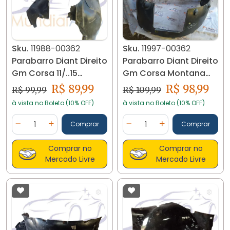
Sku.
11988-00362
Sku.
11997-00362
Parabarro Diant Direito
Parabarro Diant Direito
Gm Corsa 11/..15
Gm Corsa Montana
5485065 11988
933321435 11977
R$ 89,99
R$ 98,99
R$ 99,99
R$ 109,99
à vista no Boleto (10% OFF)
à vista no Boleto (10% OFF)
Quantidade
Quantidade
Comprar
Comprar
Diminuir Quantidade
Adicionar Quantidade
Diminuir Quantidade
Adicionar Quantidad
Comprar no
Comprar no
Mercado Livre
Mercado Livre