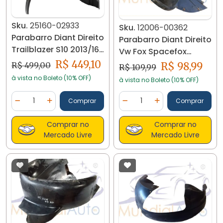
Sku.
25160-02933
Sku.
12006-00362
Parabarro Diant Direito
Parabarro Diant Direito
Trailblazer S10 2013/16
Vw Fox Spacefox
25160
5z0809958c 12006
R$ 449,10
R$ 499,00
R$ 98,99
R$ 109,99
à vista no Boleto (10% OFF)
à vista no Boleto (10% OFF)
Quantidade
Quantidade
Comprar
Comprar
Diminuir Quantidade
Adicionar Quantidade
Diminuir Quantidade
Adicionar Quantidad
Comprar no
Comprar no
Mercado Livre
Mercado Livre