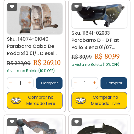
Sku.
11841-02933
Sku.
14074-01040
Parabarro D - D Fiat
Parabarro Caixa De
Palio Siena 01/07
Roda S10 01/.. Diesel
Centauro 11841
R$ 80,99
R$ 89,99
14074-01040
R$ 269,10
R$ 299,00
à vista no Boleto (10% OFF)
à vista no Boleto (10% OFF)
Quantidade
Quantidade
Comprar
Comprar
Diminuir Quantidade
Adicionar Quantidade
Diminuir Quantidade
Adicionar Quantidad
Comprar no
Comprar no
Mercado Livre
Mercado Livre