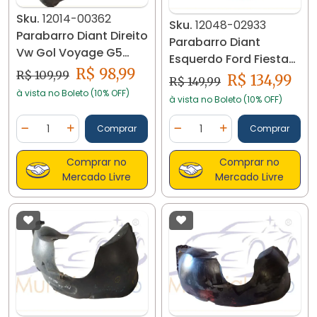
Sku.
12014-00362
Sku.
12048-02933
Parabarro Diant Direito
Parabarro Diant
Vw Gol Voyage G5
Esquerdo Ford Fiesta
5u0809962 12014
R$ 98,99
03/14 2s6516115ag
R$ 109,99
R$ 134,99
R$ 149,99
12048
à vista no Boleto (10% OFF)
à vista no Boleto (10% OFF)
Quantidade
Quantidade
Comprar
Comprar
Diminuir Quantidade
Adicionar Quantidade
Diminuir Quantidade
Adicionar Quantidad
Comprar no
Comprar no
Mercado Livre
Mercado Livre