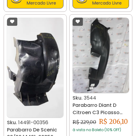
Mercado Livre
Mercado Livre
Sku.
3544
Parabarro Diant D
Citroen C3 Picasso
2009/2013 3543
R$ 206,10
R$ 229,00
Sku.
14491-00356
Parabarro De Scenic
à vista no Boleto (10% OFF)