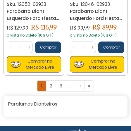
Sku.
12052-02933
Sku.
12046-02933
Parabarro Diant
Parabarro Diant
Esquerdo Ford Fiesta
Esquerdo Ford Fiesta
95/..03 1s6516115 12052
96fg16115 12046
R$ 116,99
R$ 89,99
R$ 129,99
R$ 99,99
à vista no Boleto (10% OFF)
à vista no Boleto (10% OFF)
Quantidade
Quantidade
Comprar
Comprar
Diminuir Quantidade
Adicionar Quantidade
Diminuir Quantidade
Adicionar Quantidad
Comprar no
Comprar no
Mercado Livre
Mercado Livre
1
2
3
...
›
»
Paralamas Dianteiros