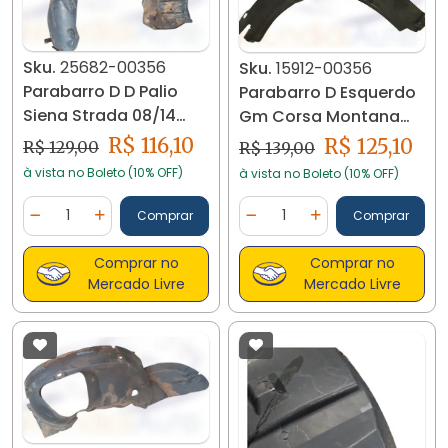
Sku.
25682-00356
Sku.
15912-00356
Parabarro D D Palio
Parabarro D Esquerdo
Siena Strada 08/14
Gm Corsa Montana
468471400e 25682
2004/10 93321434
R$ 116,10
R$ 125,10
R$ 129,00
R$ 139,00
15912
à vista no Boleto (10% OFF)
à vista no Boleto (10% OFF)
Quantidade
Quantidade
Comprar
Comprar
Diminuir Quantidade
Adicionar Quantidade
Diminuir Quantidade
Adicionar Quantidad
Comprar no
Comprar no
Mercado Livre
Mercado Livre