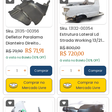
Sku.
13132-00354
Sku.
21135-00356
Estrutura Lateral Ld
Defletor Paralama
Strada Working 13/21
Dianteiro Direito
2pts 13132-00354
R$ 800,00
Sandero 2012/14 21134
R$ 71,91
R$ 79,90
R$ 720,00
à vista no Boleto (10% OFF)
à vista no Boleto (10% OFF)
Quantidade
Quantidade
Comprar
Comprar
Diminuir Quantidade
Adicionar Quantidade
Diminuir Quantidade
Adicionar Quantidad
Comprar no
Comprar no
Mercado Livre
Mercado Livre