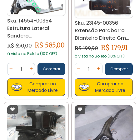
Sku.
14554-00354
Sku.
23145-00356
Estrutura Lateral
Extensão Parabarro
Sandero
Dianteiro Direito Gm
Stepway08/13 Ld
R$ 585,00
Onix 13 A 19. 23145
R$ 650,00
R$ 179,91
R$ 199,90
14554-00354
à vista no Boleto (10% OFF)
à vista no Boleto (10% OFF)
Quantidade
Quantidade
Comprar
Comprar
Diminuir Quantidade
Adicionar Quantidade
Diminuir Quantidade
Adicionar Quantidad
Comprar no
Comprar no
Mercado Livre
Mercado Livre