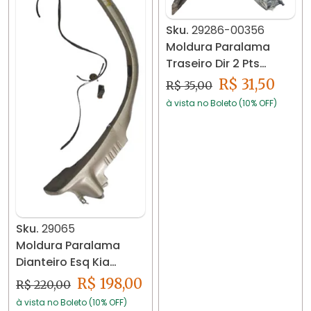
Sku.
29286-00356
Moldura Paralama
Traseiro Dir 2 Pts
Corsa Wind Super
R$ 31,50
R$ 35,00
94/02
à vista no Boleto (10% OFF)
Sku.
29065
Moldura Paralama
Dianteiro Esq Kia
Sportage 95- 05
R$ 198,00
R$ 220,00
à vista no Boleto (10% OFF)