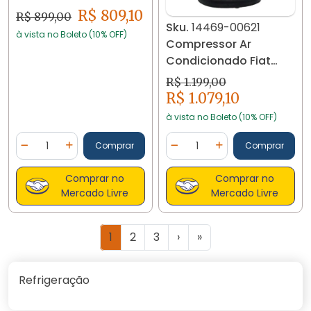
Punto Idea 1.8
R$ 809,10
R$ 899,00
Sku.
14469-00621
51922505
à vista no Boleto (10% OFF)
Compressor Ar
Condicionado Fiat
Uno Fire Palio 1.4 Punto
R$ 1.199,00
R$ 1.079,10
à vista no Boleto (10% OFF)
Quantidade
Quantidade
Comprar
Comprar
Diminuir Quantidade
Adicionar Quantidade
Diminuir Quantidade
Adicionar Quantidad
Comprar no
Comprar no
Mercado Livre
Mercado Livre
1
2
3
›
»
Refrigeração