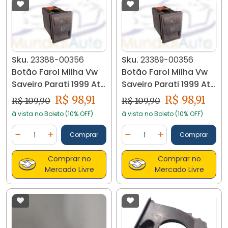
Sku.
23388-00356
Sku.
23389-00356
Botão Farol Milha Vw
Botão Farol Milha Vw
Saveiro Parati 1999 Até
Saveiro Parati 1999 Até
2006. 23388
2006. 23389
R$ 98,91
R$ 98,91
R$ 109,90
R$ 109,90
à vista no Boleto (10% OFF)
à vista no Boleto (10% OFF)
Quantidade
Quantidade
Comprar
Comprar
Diminuir Quantidade
Adicionar Quantidade
Diminuir Quantidade
Adicionar Quantidad
Comprar no
Comprar no
Mercado Livre
Mercado Livre