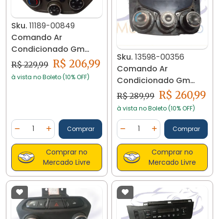
Sku.
11189-00849
Comando Ar
Condicionado Gm
Sku.
13598-00356
Cobalt 94745780 11189
R$ 206,99
R$ 229,99
Comando Ar
à vista no Boleto (10% OFF)
Condicionado Gm
Montana Agile 13598
R$ 260,99
R$ 289,99
à vista no Boleto (10% OFF)
Quantidade
Quantidade
Comprar
Comprar
Diminuir Quantidade
Adicionar Quantidade
Diminuir Quantidade
Adicionar Quantidad
Comprar no
Comprar no
Mercado Livre
Mercado Livre