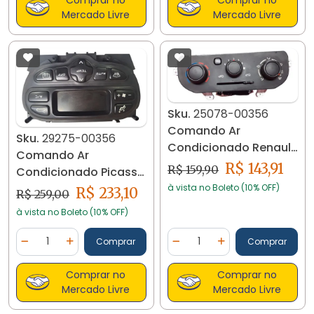
Comprar no
Comprar no
Mercado Livre
Mercado Livre
Sku.
25078-00356
Comando Ar
Sku.
29275-00356
Condicionado Renault
Comando Ar
Kwid 2018... 25078
R$ 143,91
R$ 159,90
Condicionado Picasso
Usado Original
à vista no Boleto (10% OFF)
R$ 233,10
R$ 259,00
9647758477
à vista no Boleto (10% OFF)
Quantidade
Quantidade
Comprar
Comprar
Diminuir Quantidade
Adicionar Quantidade
Diminuir Quantidade
Adicionar Quantidad
Comprar no
Comprar no
Mercado Livre
Mercado Livre