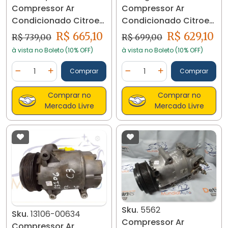
Compressor Ar
Compressor Ar
Condicionado Citroen
Condicionado Citroen
C3 1.4 8v Flex 2009/10
C3 1.4 8v Flex 2009/10
R$ 665,10
R$ 629,10
R$ 739,00
R$ 699,00
#2
#2
à vista no Boleto (10% OFF)
à vista no Boleto (10% OFF)
Quantidade
Quantidade
Comprar
Comprar
Diminuir Quantidade
Adicionar Quantidade
Diminuir Quantidade
Adicionar Quantidad
Comprar no
Comprar no
Mercado Livre
Mercado Livre
Sku.
5562
Sku.
13106-00634
Compressor Ar
Compressor Ar