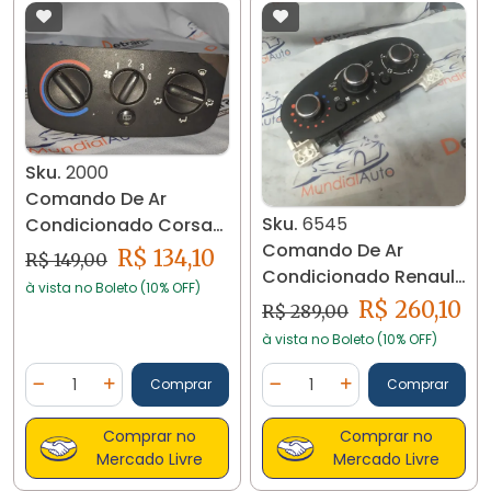
Sku.
2000
Comando De Ar
Sku.
6545
Condicionado Corsa
Comando De Ar
2003 A 2010 93360357
R$ 134,10
R$ 149,00
Condicionado Renault
2000
à vista no Boleto (10% OFF)
Oroch 2015/.. 6545
R$ 260,10
R$ 289,00
à vista no Boleto (10% OFF)
Quantidade
Quantidade
Comprar
Comprar
Diminuir Quantidade
Adicionar Quantidade
Diminuir Quantidade
Adicionar Quantidad
Comprar no
Comprar no
Mercado Livre
Mercado Livre