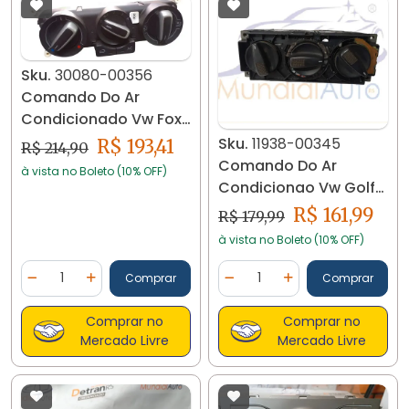
Sku.
30080-00356
Comando Do Ar
Condicionado Vw Fox
2015... 30080 Preto
Sku.
11938-00345
R$ 193,41
R$ 214,90
Comando Do Ar
à vista no Boleto (10% OFF)
Condicionao Vw Golf
94/..98 1h0819045c
R$ 161,99
R$ 179,99
11938
à vista no Boleto (10% OFF)
Quantidade
Quantidade
Comprar
Comprar
Diminuir Quantidade
Adicionar Quantidade
Diminuir Quantidade
Adicionar Quantidad
Comprar no
Comprar no
Mercado Livre
Mercado Livre