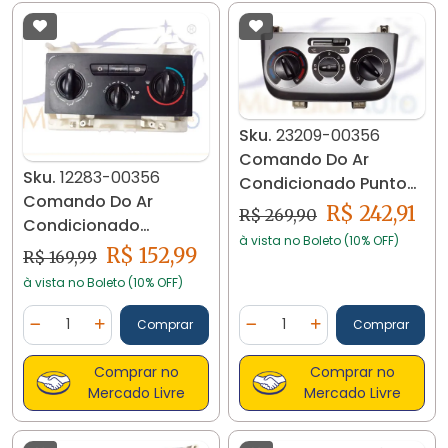
Sku.
23209-00356
Comando Do Ar
Sku.
12283-00356
Condicionado Punto
Comando Do Ar
2008 2010 2012. 23209
R$ 242,91
R$ 269,90
Condicionado
à vista no Boleto (10% OFF)
Peugeot 307 12283
R$ 152,99
R$ 169,99
à vista no Boleto (10% OFF)
Quantidade
Quantidade
Comprar
Comprar
Diminuir Quantidade
Adicionar Quantidade
Diminuir Quantidade
Adicionar Quantidad
Comprar no
Comprar no
Mercado Livre
Mercado Livre