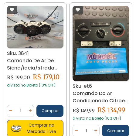
Sku.
3841
Comando De Ar De
Siena/ideia/strada
2012.. 3841
R$ 179,10
R$ 199,00
à vista no Boleto (10% OFF)
Sku.
et6
Comando Do Ar
Condicionado Citroen
C4 Pallas Original
Quantidade
R$ 134,99
R$ 149,99
Comprar
Diminuir Quantidade
Adicionar Quantidade
à vista no Boleto (10% OFF)
Comprar no
Quantidade
Comprar
Mercado Livre
Diminuir Quantidade
Adicionar Quantidad