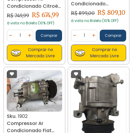
Condicionado
Condicionado Citroën
Ecosport Fiesta 1.6
R$ 809,10
C3 Peugeot 206 207
R$ 899,00
R$ 674,99
R$ 749,99
Av1119d629-ba
13106
à vista no Boleto (10% OFF)
à vista no Boleto (10% OFF)
Quantidade
Quantidade
Comprar
Comprar
Diminuir Quantidade
Adicionar Quantidade
Diminuir Quantidade
Adicionar Quantidad
Comprar no
Comprar no
Mercado Livre
Mercado Livre
Sku.
1902
Compressor Ar
Condicionado Fiat