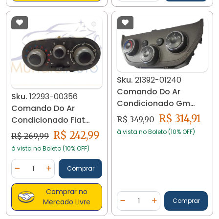
Sku.
21392-01240
Comando Do Ar
Sku.
12293-00356
Condicionado Gm
Comando Do Ar
Cobalt Onix Prisma
R$ 314,91
R$ 349,90
Condicionado Fiat
13/16 21392
Fiorino Uno 503443000
à vista no Boleto (10% OFF)
R$ 242,99
R$ 269,99
12293
à vista no Boleto (10% OFF)
Quantidade
Comprar
Diminuir Quantidade
Adicionar Quantidade
Comprar no
Quantidade
Comprar
Mercado Livre
Diminuir Quantidade
Adicionar Quantidad