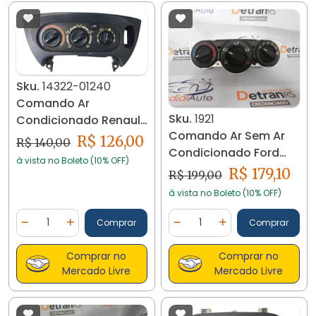
Sku.
14322-01240
Comando Ar
Sku.
1921
Condicionado Renault
Comando Ar Sem Ar
Scenic Megane 1999
R$ 126,00
R$ 140,00
Condicionado Ford
à vista no Boleto (10% OFF)
Focus 2001 A 2008 1921
R$ 179,10
R$ 199,00
à vista no Boleto (10% OFF)
Quantidade
Quantidade
Comprar
Comprar
Diminuir Quantidade
Adicionar Quantidade
Diminuir Quantidade
Adicionar Quantidad
Comprar no
Comprar no
Mercado Livre
Mercado Livre