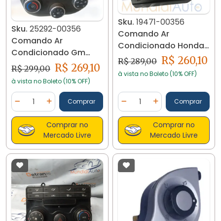
Sku.
19471-00356
Sku.
25292-00356
Comando Ar
Comando Ar
Condicionado Honda
Condicionado Gm
Civic 2012/12 19471
R$ 260,10
R$ 289,00
Spin Cobalt Prisma
R$ 269,10
R$ 299,00
à vista no Boleto (10% OFF)
Orig 25292
à vista no Boleto (10% OFF)
Quantidade
Quantidade
Comprar
Comprar
Diminuir Quantidade
Adicionar Quantidade
Diminuir Quantidade
Adicionar Quantidad
Comprar no
Comprar no
Mercado Livre
Mercado Livre