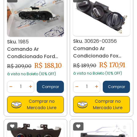
Sku.
30626-00356
Sku.
1985
Comando Ar
Comando Ar
Condicionado Fox
Condicionado Ford
Cross Spacefox 2010...
Focus 2012 Original -
R$ 170,91
R$ 188,10
R$ 189,90
R$ 209,00
30626
1985
à vista no Boleto (10% OFF)
à vista no Boleto (10% OFF)
Quantidade
Quantidade
Comprar
Comprar
Diminuir Quantidade
Adicionar Quantidade
Diminuir Quantidade
Adicionar Quantidad
Comprar no
Comprar no
Mercado Livre
Mercado Livre