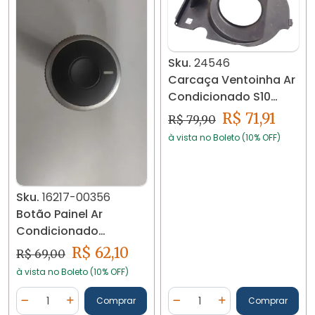
Sku.
24546
Carcaça Ventoinha Ar
Condicionado S10
Blazer 95 À 11 24546
R$ 71,91
R$ 79,90
à vista no Boleto (10% OFF)
Sku.
16217-00356
Botão Painel Ar
Condicionado
90012004 16217
R$ 62,10
R$ 69,00
à vista no Boleto (10% OFF)
Quantidade
Quantidade
Comprar
Comprar
Diminuir Quantidade
Adicionar Quantidade
Diminuir Quantidade
Adicionar Quantidad