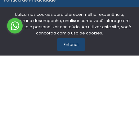
Política de Privacidade
CONTATO
Utilizamos cookies para oferecer melhor experiência,
melhorar o desempenho, analisar como você interage em
nosso site e personalizar conteúdo. Ao utilizar este site, você
Telefone:
(54) 3522-0080
concorda com o uso de cookies.
WhatsApp:
(54) 98432-7991
Entendi
E-mail: atendimento@mundialauto.com.br
HORÁRIO DE ATENDIMENTO
segunda a sexta das 8hs as 18hs
ACOMPANHE NAS REDES
FORMAS DE PAGAMENTO