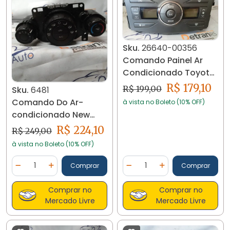
Sku.
26640-00356
Comando Painel Ar
Condicionado Toyota
Corolla 2009 A 2014
R$ 179,10
R$ 199,00
Sku.
6481
Comando Do Ar-
à vista no Boleto (10% OFF)
condicionado New
Fiesta 2012 Á 2018
R$ 224,10
R$ 249,00
Cn1519980
à vista no Boleto (10% OFF)
Quantidade
Quantidade
Comprar
Comprar
Diminuir Quantidade
Adicionar Quantidade
Diminuir Quantidade
Adicionar Quantidad
Comprar no
Comprar no
Mercado Livre
Mercado Livre