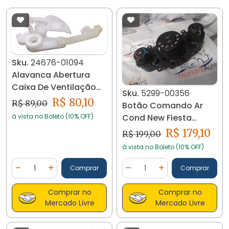
Sku.
24676-01094
Alavanca Abertura
Caixa De Ventilação
Sku.
5299-00356
Fiat Grand Siena
R$ 80,10
R$ 89,00
Botão Comando Ar
24676
Cond New Fiesta
à vista no Boleto (10% OFF)
Ecosport 2014/. . 5299
R$ 179,10
R$ 199,00
à vista no Boleto (10% OFF)
Quantidade
Quantidade
Comprar
Comprar
Diminuir Quantidade
Adicionar Quantidade
Diminuir Quantidade
Adicionar Quantidad
Comprar no
Comprar no
Mercado Livre
Mercado Livre