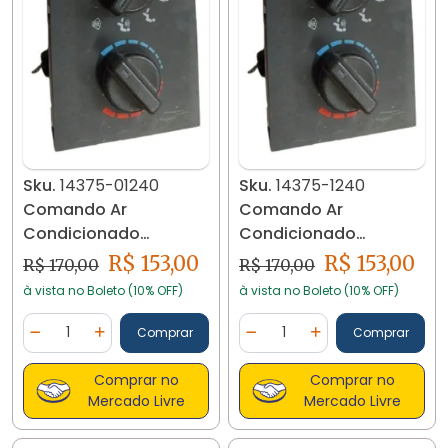
Sku.
14375-01240
Sku.
14375-1240
Comando Ar
Comando Ar
Condicionado
Condicionado
Cherokee Sport 97/01
Cherokee Sport 97/01
R$ 153,00
R$ 153,00
R$ 170,00
R$ 170,00
6cc 14375-01240
6cc 14375-01240
à vista no Boleto (10% OFF)
à vista no Boleto (10% OFF)
Quantidade
Quantidade
Comprar
Comprar
Diminuir Quantidade
Adicionar Quantidade
Diminuir Quantidade
Adicionar Quantidad
Comprar no
Comprar no
Mercado Livre
Mercado Livre