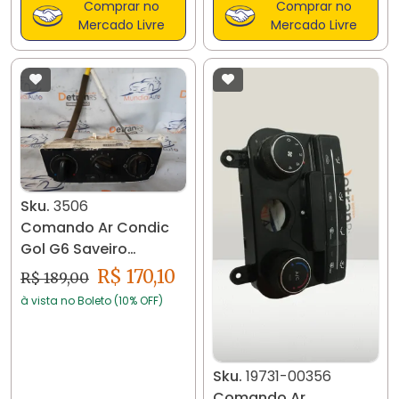
Comprar no
Comprar no
Mercado Livre
Mercado Livre
Sku.
3506
Comando Ar Condic
Gol G6 Saveiro
Voyage 5u1820045a
R$ 170,10
R$ 189,00
3505
à vista no Boleto (10% OFF)
Sku.
19731-00356
Comando Ar