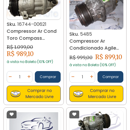
Sku.
16744-00621
Compressor Ar Cond
Sku.
5485
Toro Compass
Compressor Ar
Renegade 1.3 Turbo
R$ 1.099,00
Condicionado Agile
16744
R$ 989,10
Mtn 1.4 8v 2009/.. 5485
R$ 899,10
R$ 999,00
à vista no Boleto (10% OFF)
à vista no Boleto (10% OFF)
Quantidade
Quantidade
Comprar
Comprar
Diminuir Quantidade
Adicionar Quantidade
Diminuir Quantidade
Adicionar Quantidad
Comprar no
Comprar no
Mercado Livre
Mercado Livre