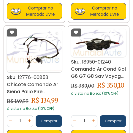
Comprar no
Comprar no
Mercado Livre
Mercado Livre
Sku.
18950-01240
Comando Ar Cond Gol
G6 G7 G8 Sav Voyage
Sku.
12776-00853
5u1820045a A 18950
Chicote Comando Ar
R$ 350,10
R$ 389,00
Siena Palio Fire
à vista no Boleto (10% OFF)
A71006100 12776
R$ 134,99
R$ 149,99
à vista no Boleto (10% OFF)
Quantidade
Quantidade
Comprar
Comprar
Diminuir Quantidade
Adicionar Quantidade
Diminuir Quantidade
Adicionar Quantidad