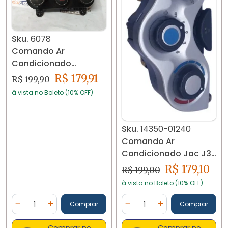
Sku.
6078
Comando Ar
Condicionado
Hyundai I30 2009/12
R$ 179,91
R$ 199,90
Usada 6078
à vista no Boleto (10% OFF)
Sku.
14350-01240
Comando Ar
Condicionado Jac J3
10/15 1 .4 14350-01240
R$ 179,10
R$ 199,00
à vista no Boleto (10% OFF)
Quantidade
Quantidade
Comprar
Comprar
Diminuir Quantidade
Adicionar Quantidade
Diminuir Quantidade
Adicionar Quantidad