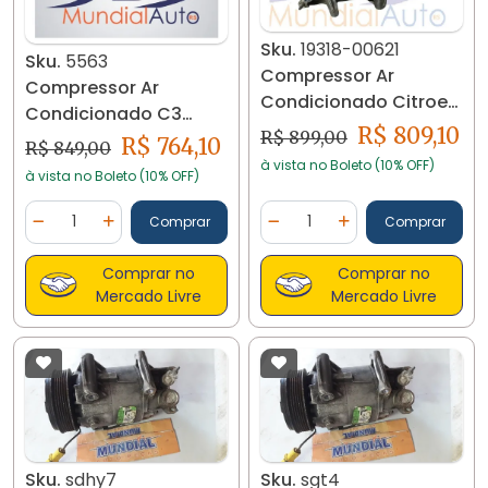
Sku.
19318-00621
Sku.
5563
Compressor Ar
Compressor Ar
Condicionado Citroen
Condicionado C3
C3 1.4 2006/2012 19318
R$ 809,10
R$ 899,00
Peugeot 207 206 1.6
R$ 764,10
R$ 849,00
16v 5563
à vista no Boleto (10% OFF)
à vista no Boleto (10% OFF)
Quantidade
Quantidade
Comprar
Comprar
Diminuir Quantidade
Adicionar Quantidade
Diminuir Quantidade
Adicionar Quantidad
Comprar no
Comprar no
Mercado Livre
Mercado Livre
Sku.
sdhy7
Sku.
sgt4