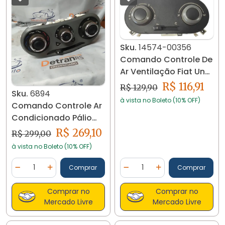
Sku.
14574-00356
Comando Controle De
Ar Ventilação Fiat Uno
Vivace 14574
R$ 116,91
R$ 129,90
Sku.
6894
à vista no Boleto (10% OFF)
Comando Controle Ar
Condicionado Pálio
Grand Siena 6894
R$ 269,10
R$ 299,00
à vista no Boleto (10% OFF)
Quantidade
Quantidade
Comprar
Comprar
Diminuir Quantidade
Adicionar Quantidade
Diminuir Quantidade
Adicionar Quantidad
Comprar no
Comprar no
Mercado Livre
Mercado Livre