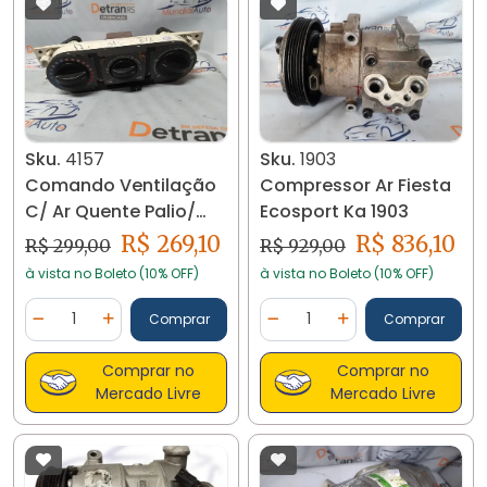
Sku.
4157
Sku.
1903
Comando Ventilação
Compressor Ar Fiesta
C/ Ar Quente Palio/
Ecosport Ka 1903
Siena Strada G2 4157
R$ 269,10
R$ 836,10
R$ 299,00
R$ 929,00
à vista no Boleto (10% OFF)
à vista no Boleto (10% OFF)
Quantidade
Quantidade
Comprar
Comprar
Diminuir Quantidade
Adicionar Quantidade
Diminuir Quantidade
Adicionar Quantidad
Comprar no
Comprar no
Mercado Livre
Mercado Livre