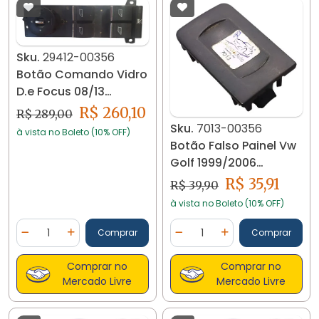
Sku.
29412-00356
Botão Comando Vidro
D.e Focus 08/13
8m5t14a132ac 29412
R$ 260,10
R$ 289,00
Sku.
7013-00356
à vista no Boleto (10% OFF)
Botão Falso Painel Vw
Golf 1999/2006
1j0858180 7013 Preto
R$ 35,91
R$ 39,90
à vista no Boleto (10% OFF)
Quantidade
Quantidade
Comprar
Comprar
Diminuir Quantidade
Adicionar Quantidade
Diminuir Quantidade
Adicionar Quantidad
Comprar no
Comprar no
Mercado Livre
Mercado Livre