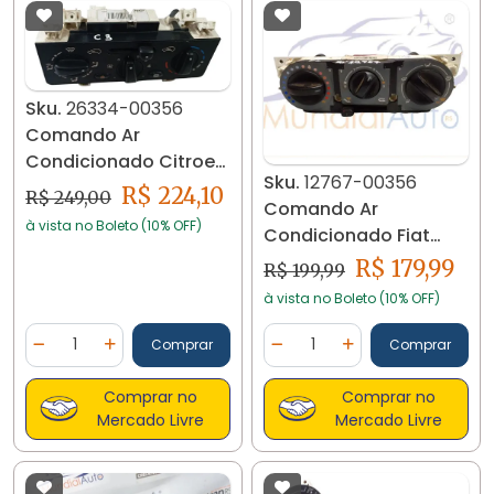
Sku.
26334-00356
Comando Ar
Condicionado Citroen
Sku.
12767-00356
C3 1.6 2010 154540800
R$ 224,10
R$ 249,00
Comando Ar
26334
à vista no Boleto (10% OFF)
Condicionado Fiat
Palio 07/.. 12767
R$ 179,99
R$ 199,99
à vista no Boleto (10% OFF)
Quantidade
Quantidade
Comprar
Comprar
Diminuir Quantidade
Adicionar Quantidade
Diminuir Quantidade
Adicionar Quantidad
Comprar no
Comprar no
Mercado Livre
Mercado Livre