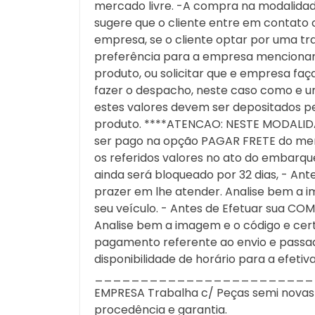
mercado livre. -A compra na modalidade
sugere que o cliente entre em contato 
empresa, se o cliente optar por uma tra
preferência para a empresa mencionar a
produto, ou solicitar que e empresa f
fazer o despacho, neste caso como e u
estes valores devem ser depositados pe
produto. ****ATENCAO: NESTE MODALID
ser pago na opção PAGAR FRETE do merc
os referidos valores no ato do embarque
ainda será bloqueado por 32 dias, - An
prazer em lhe atender. Analise bem a i
seu veículo. - Antes de Efetuar sua CO
Analise bem a imagem e o código e cert
pagamento referente ao envio e passa
disponibilidade de horário para a efeti
________________________
EMPRESA Trabalha c/ Peças semi novas ori
procedência e garantia.