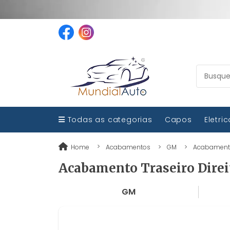
Todas as categorias
Capos
Eletri
Home
Acabamentos
GM
Acabamento T
Acabamento Traseiro Direit
GM