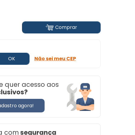
Comprar
OK
Não sei meu CEP
e quer acesso aos
clusivos?
adastro agora!
a com
segurança