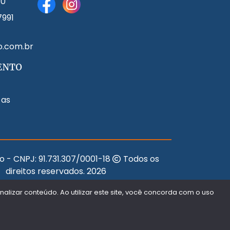
80
7991
o.com.br
ENTO
 as
o - CNPJ:
91.731.307/0001-18
Todos os
direitos reservados.
2026
Desenvolvido Por:
lizar conteúdo. Ao utilizar este site, você concorda com o uso