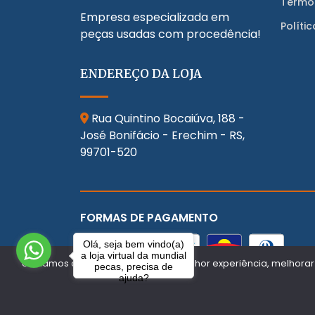
Termo
Empresa especializada em
Políti
peças usadas com procedência!
ENDEREÇO DA LOJA
Rua Quintino Bocaiúva, 188 -
José Bonifácio - Erechim - RS,
99701-520
FORMAS DE PAGAMENTO
Olá, seja bem vindo(a)
a loja virtual da mundial
Utilizamos cookies para oferecer melhor experiência, melhorar
pecas, precisa de
ajuda?