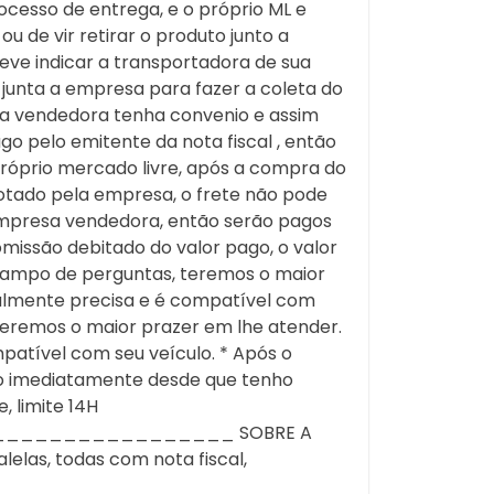
cesso de entrega, e o próprio ML e
 de vir retirar o produto junto a
deve indicar a transportadora de sua
 junta a empresa para fazer a coleta do
sa vendedora tenha convenio e assim
 pelo emitente da nota fiscal , então
próprio mercado livre, após a compra do
ado pela empresa, o frete não pode
empresa vendedora, então serão pagos
omissão debitado do valor pago, o valor
o campo de perguntas, teremos o maior
ealmente precisa e é compatível com
 teremos o maior prazer em lhe atender.
patível com seu veículo. * Após o
do imediatamente desde que tenho
, limite 14H
_______________ SOBRE A
lelas, todas com nota fiscal,