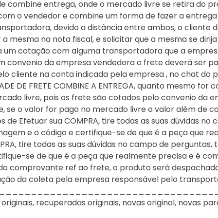
 combine entrega, onde o mercado livre se retira do pro
com o vendedor e combine um forma de fazer a entrega ou
nsportadora, devido a distância entre ambos, o cliente 
 mesma na nota fiscal, e solicitar que a mesma se dirija
aça um cotação com alguma transportadora que a empre
m convenio da empresa vendedora o frete deverá ser pago
lo cliente na conta indicada pela empresa , no chat do 
ADE DE FRETE COMBINE A ENTREGA, quanto mesmo for cot
ado livre, pois os frete são cotados pelo convenio da 
, se o valor for pago no mercado livre o valor além de c
tes de Efetuar sua COMPRA, tire todas as suas dúvidas n
magem e o código e certifique-se de que é a peça que r
MPRA, tire todas as suas dúvidas no campo de perguntas,
ifique-se de que é a peça que realmente precisa e é com
do comprovante ref ao frete, o produto será despacha
vação da coleta pela empresa responsável pelo transporte
____________________________________
ginais, recuperadas originais, novas original, novas para