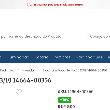
ca
Iluminacao
Lataria
Motores
Parachoques
Fechadu...
Hyundai
Braco Lim Pador Le Hb 20 13/19 14664-00356
13/19 14664-00356
SKU:
14664-00356
- 10%
R$ 112,00