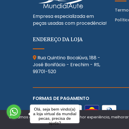
Termo
Empresa especializada em
Políti
peças usadas com procedência!
ENDEREÇO DA LOJA
Rua Quintino Bocaiúva, 188 -
José Bonifácio - Erechim - RS,
99701-520
FORMAS DE PAGAMENTO
Olá, seja bem vindo(a)
a loja virtual da mundial
Utilizamos cookies para oferecer melhor experiência, melhorar
pecas, precisa de
ajuda?