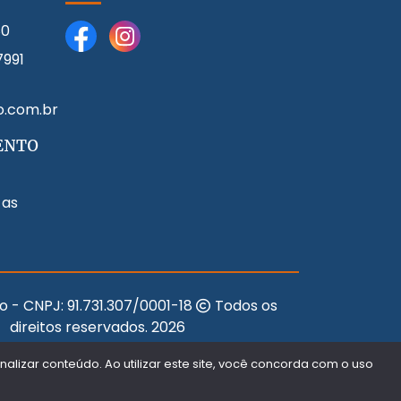
80
7991
o.com.br
ENTO
 as
o - CNPJ:
91.731.307/0001-18
Todos os
direitos reservados.
2026
Desenvolvido Por:
lizar conteúdo. Ao utilizar este site, você concorda com o uso