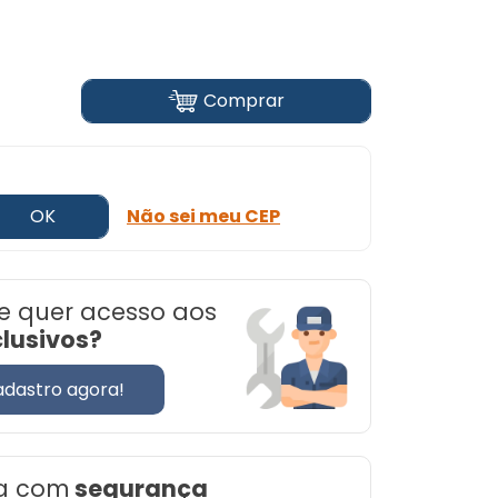
Comprar
OK
Não sei meu CEP
e quer acesso aos
clusivos?
adastro agora!
a com
segurança