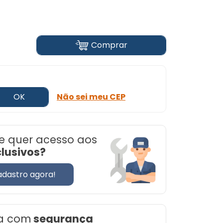
Comprar
OK
Não sei meu CEP
e quer acesso aos
clusivos?
adastro agora!
a com
segurança