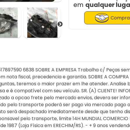
em
qualquer lugar
Comprar
 517897590 6838 SOBRE A EMPRESA Trabalha c/ Peças semi n
com nota fiscal, precedencia e garantia. SOBRE A COMPRA
untas, teremos o maior prazer em lhe atender. Analise 
isa e é compatível com seu veículo. SR. (A) CLIENTE! 
lizado a opcao frete pelo mercado envios, devera ser inf
mado pelo transporte poderá ser pago via mercado pago o
uto será despachado imediatamente desde que tenho disp
sponsavel pelo transporte, limite 14H MUNDIAL COMERCI
1987 (Loja Física em ERECHIM/RS). - + 9 anos vendendo