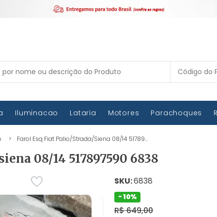
ca
Iluminacao
Lataria
Motores
Parachoques
o
Farol Esq Fiat Palio/strada/siena 08/14 51789...
/siena 08/14 517897590 6838
SKU:
6838
- 10%
R$ 649,00