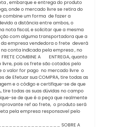
eta , embarque e entrega do produto
a, onde o mercado livre se retira do
 e combine um forma de fazer a
devido a distância entre ambos, o
 nota fiscal, e solicitar que a mesma
otação com alguma transportadora que a
 da empresa vendedora o frete deverá
 na conta indicada pela empresa , no
 DE FRETE COMBINE A ENTREGA, quanto
vre, pois os frete são cotados pelo
 o valor for pago no mercado livre o
es de Efetuar sua COMPRA, tire todas as
gem e o código e certifique-se de que
, tire todas as suas dúvidas no campo
fique-se de que é a peça que realmente
provante ref ao frete, o produto será
leta pela empresa responsavel pelo
_______________ SOBRE A