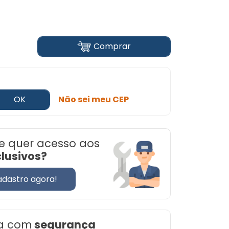
Comprar
OK
Não sei meu CEP
e quer acesso aos
clusivos?
adastro agora!
a com
segurança