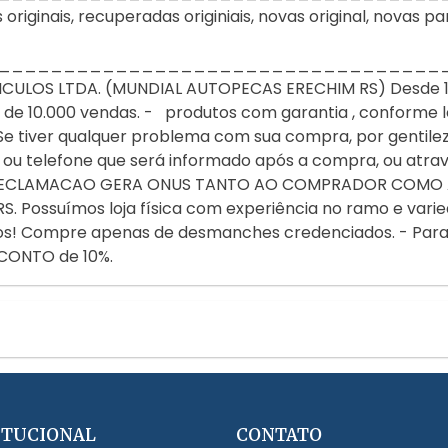
iginais, recuperadas originiais, novas original, novas par
__________________________________
ULOS LTDA. (MUNDIAL AUTOPECAS ERECHIM RS) Desde 1987
e 10.000 vendas. - produtos com garantia , conforme lei
e tiver qualquer problema com sua compra, por gentile
ou telefone que será informado após a compra, ou atr
DA RECLAMACAO GERA ONUS TANTO AO COMPRADOR COMO
 Possuímos loja física com experiência no ramo e varie
ulos! Compre apenas de desmanches credenciados. - Par
CONTO de 10%.
ITUCIONAL
CONTATO