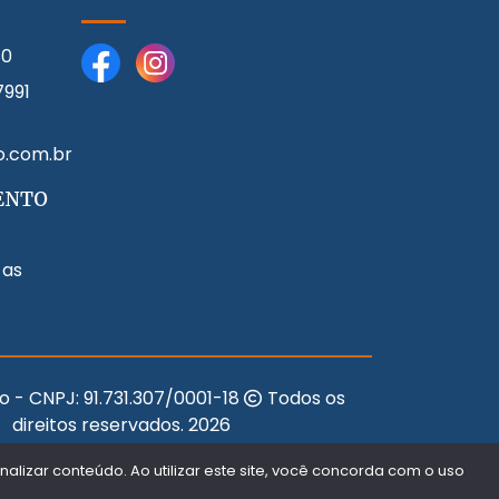
80
7991
o.com.br
ENTO
 as
o - CNPJ:
91.731.307/0001-18
Todos os
direitos reservados.
2026
Desenvolvido Por:
lizar conteúdo. Ao utilizar este site, você concorda com o uso