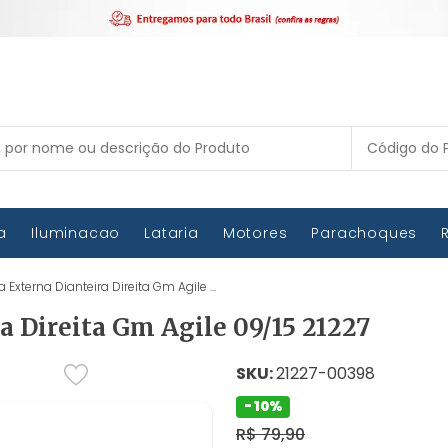
ca
Iluminacao
Lataria
Motores
Parachoques
Externa Dianteira Direita Gm Agile ...
 Direita Gm Agile 09/15 21227
SKU:
21227-00398
- 10%
R$ 79,90