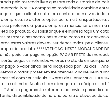
tada pelo mercado livre que fara todo o tramite de, col
 mercado livre. -A compra na modalidade combine entreg
 sugere que o cliente entre em contato com o vendedor
to a empresa, se o cliente optar por uma transportadora, 
de sua preferência para a empresa mencionar a mesma na
 coleta do produto, ou solicitar que e empresa faça um c
ssim fazer o despacho, neste caso como e um convenio
, então estes valores devem ser depositados pelo cliente
 a compra do produto. ****ATENCAO: NESTE MODALIDADE
e não pode ser pago na opção PAGAR FRETE do mercado li
serão pagos os referidos valores no ato do embarque, se
or pago, o valor ainda será bloqueado por 32 dias, - Ant
remos o maior prazer em lhe atender. Analise bem a ima
patível com seu veículo. - Antes de Efetuar sua COMPRA
m lhe atender. Analise bem a imagem e o código e certi
o. * Após o pagamento referente ao envio e passado com
nho disponibilidade de horario para a efetivacao da co
____________________________________