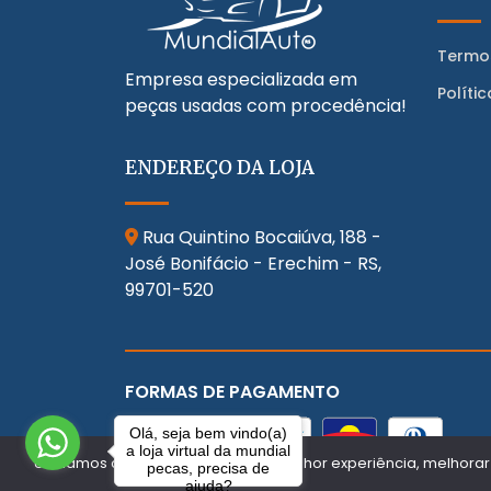
Termo
Empresa especializada em
Políti
peças usadas com procedência!
ENDEREÇO DA LOJA
Rua Quintino Bocaiúva, 188 -
José Bonifácio - Erechim - RS,
99701-520
FORMAS DE PAGAMENTO
Olá, seja bem vindo(a)
a loja virtual da mundial
Utilizamos cookies para oferecer melhor experiência, melhorar
pecas, precisa de
ajuda?