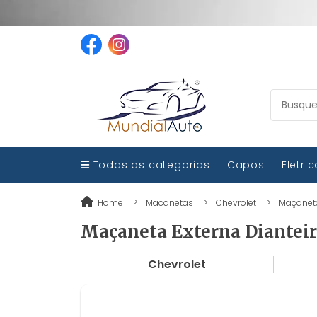
Todas as categorias
Capos
Eletri
Home
Macanetas
Chevrolet
Maçaneta 
Maçaneta Externa Dianteira
Chevrolet