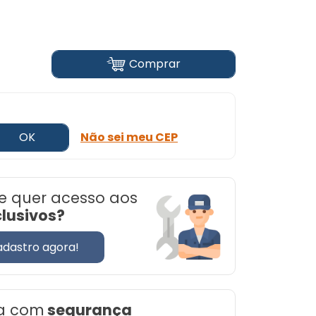
Comprar
OK
Não sei meu CEP
e quer acesso aos
clusivos?
adastro agora!
a com
segurança