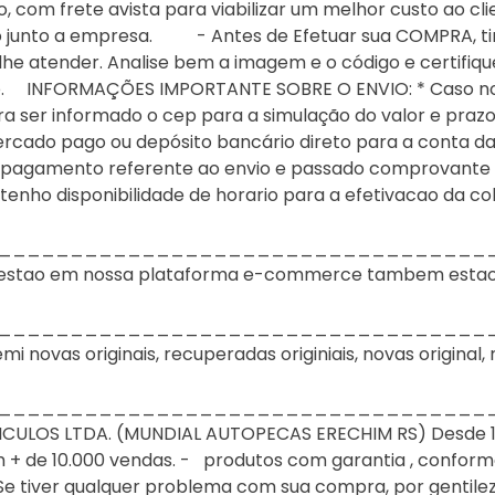
 com frete avista para viabilizar um melhor custo ao cli
o junto a empresa. - Antes de Efetuar sua COMPRA, tir
he atender. Analise bem a imagem e o código e certifiq
lo. INFORMAÇÕES IMPORTANTE SOBRE O ENVIO: * Caso no p
a ser informado o cep para a simulação do valor e prazo
rcado pago ou depósito bancário direto para a conta da 
pagamento referente ao envio e passado comprovante re
nho disponibilidade de horario para a efetivacao da co
__________________________________
ue estao em nossa plataforma e-commerce tambem estao
__________________________________
novas originais, recuperadas originiais, novas original, 
__________________________________
ULOS LTDA. (MUNDIAL AUTOPECAS ERECHIM RS) Desde 198
+ de 10.000 vendas. - produtos com garantia , conforme 
e tiver qualquer problema com sua compra, por gentile