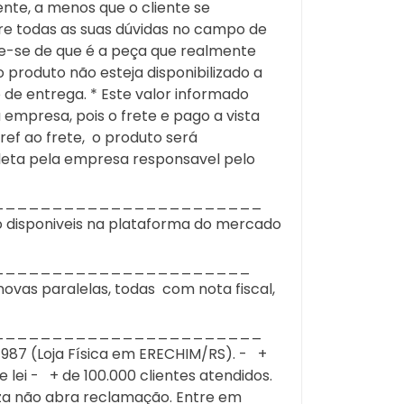
ente, a menos que o cliente se
e todas as suas dúvidas no campo de
ue-se de que é a peça que realmente
roduto não esteja disponibilizado a
 de entrega. * Este valor informado
empresa, pois o frete e pago a vista
f ao frete, o produto será
leta pela empresa responsavel pelo
_______________________
 disponiveis na plataforma do mercado
______________________
novas paralelas, todas com nota fiscal,
_______________________
7 (Loja Física em ERECHIM/RS). - +
lei - + de 100.000 clientes atendidos.
za não abra reclamação. Entre em