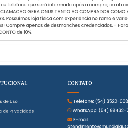
ou telefone que será informado após a compra, ou atr
DA RECLAMACAO GERA ONUS TANTO AO COMPRADOR COMO
 Possuímos loja física com experiência no ramo e varie
ulos! Compre apenas de desmanches credenciados. - Par
CONTO de 10%.
ITUCIONAL
CONTATO
Telefone:
(54) 3522-00
s de Uso
WhatsApp:
(54) 98432-
ca de Privacidade
E-mail:
atendimento@mundialaut