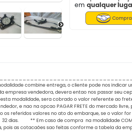
em
qualquer lugar
Comprar
__________________________________
idade combine entrega, o cliente pode nos indicar um
da empresa vendedora, devera entao nos passar seu cep
esta modalidade, sera cobrado o valor referente ao frete
endedor, e nao na opcao PAGAR FRETE do mercado livre, p
os referidos valores no ato do embarque, se o valor fo
r 32 dias. ** Em caso de compra na modalidade COMBI
sa, pois as cotacaões sao feitas conforme a tabela da em