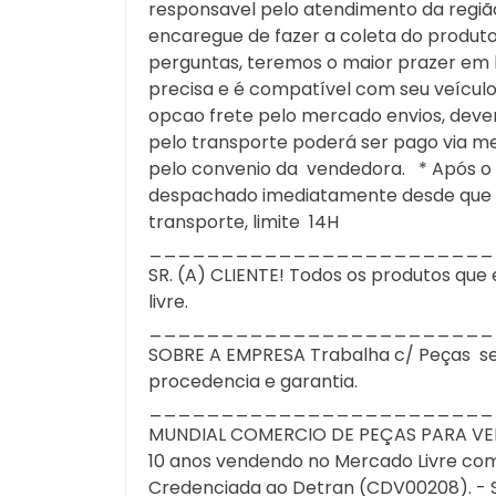
responsavel pelo atendimento da região,
encaregue de fazer a coleta do produt
perguntas, teremos o maior prazer em l
precisa e é compatível com seu veícu
opcao frete pelo mercado envios, dever
pelo transporte poderá ser pago via me
pelo convenio da vendedora. * Após o 
despachado imediatamente desde que te
transporte, limite 14H
________________________
SR. (A) CLIENTE! Todos os produtos q
livre.
________________________
SOBRE A EMPRESA Trabalha c/ Peças semi 
procedencia e garantia.
________________________
MUNDIAL COMERCIO DE PEÇAS PARA VEIC
10 anos vendendo no Mercado Livre com 
Credenciada ao Detran (CDV00208). - S