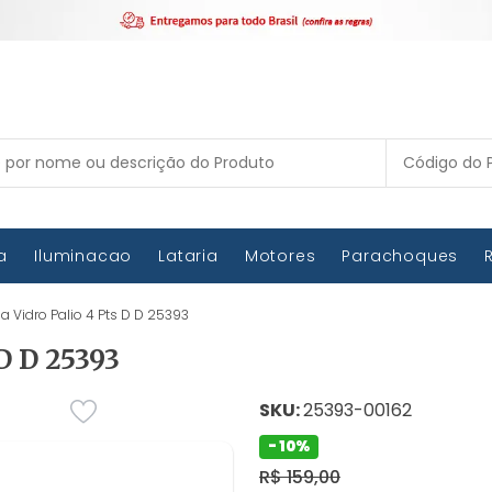
ca
Iluminacao
Lataria
Motores
Parachoques
 Vidro Palio 4 Pts D D 25393
D D 25393
SKU:
25393-00162
- 10%
R$ 159,00