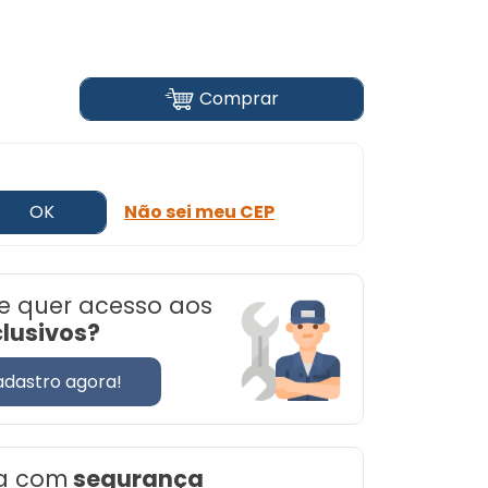
Comprar
OK
Não sei meu CEP
e quer acesso aos
clusivos?
adastro agora!
a com
segurança