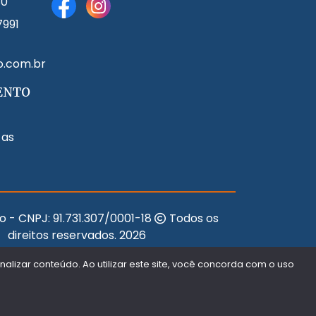
80
7991
o.com.br
ENTO
 as
o - CNPJ:
91.731.307/0001-18
Todos os
direitos reservados.
2026
Desenvolvido Por:
lizar conteúdo. Ao utilizar este site, você concorda com o uso