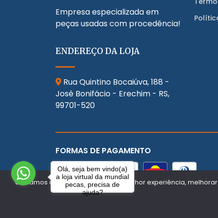
Termo
Empresa especializada em
Políti
peças usadas com procedência!
ENDEREÇO DA LOJA
Rua Quintino Bocaiúva, 188 -
José Bonifácio - Erechim - RS,
99701-520
FORMAS DE PAGAMENTO
Olá, seja bem vindo(a)
a loja virtual da mundial
Utilizamos cookies para oferecer melhor experiência, melhorar
pecas, precisa de
ajuda?