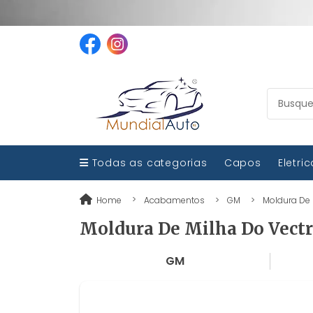
Todas as categorias
Capos
Eletri
Home
Acabamentos
GM
Moldura De 
Moldura De Milha Do Vectr
GM