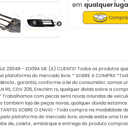
em
qualquer lugar
Comprar
Ld. 23048 - ED09A SR. (A) CLIENTE! Todos os produtos q
 plataforma do mercado livre. * SOBRE A COMPRA *Tod
dência , garantia, conforme a lei do consumidor, som
N RS, CDV 208, Erechim rs, qualquer divida sobre a compr
 Trabalhamos com pecas semi novas oriundas de veículo
também loja de peças novas, qualquer dúvida estamos a
TANTES SOBRE O ENVIO -Toda compra na modalidade de 
o pela plataforma do mercado livre, aonde existe uma t
mite de, coleta , embarque e entrega do produto comprad