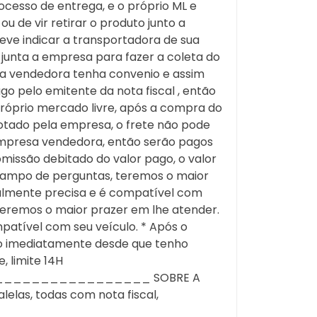
cesso de entrega, e o próprio ML e
 de vir retirar o produto junto a
deve indicar a transportadora de sua
 junta a empresa para fazer a coleta do
sa vendedora tenha convenio e assim
 pelo emitente da nota fiscal , então
próprio mercado livre, após a compra do
ado pela empresa, o frete não pode
empresa vendedora, então serão pagos
omissão debitado do valor pago, o valor
o campo de perguntas, teremos o maior
ealmente precisa e é compatível com
 teremos o maior prazer em lhe atender.
patível com seu veículo. * Após o
do imediatamente desde que tenho
, limite 14H
_______________ SOBRE A
lelas, todas com nota fiscal,