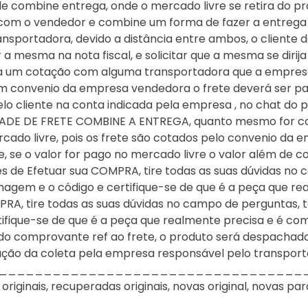
 combine entrega, onde o mercado livre se retira do pro
com o vendedor e combine um forma de fazer a entrega ou
nsportadora, devido a distância entre ambos, o cliente 
 mesma na nota fiscal, e solicitar que a mesma se dirija
aça um cotação com alguma transportadora que a empre
m convenio da empresa vendedora o frete deverá ser pago
lo cliente na conta indicada pela empresa , no chat do 
ADE DE FRETE COMBINE A ENTREGA, quanto mesmo for cot
ado livre, pois os frete são cotados pelo convenio da 
, se o valor for pago no mercado livre o valor além de c
tes de Efetuar sua COMPRA, tire todas as suas dúvidas n
magem e o código e certifique-se de que é a peça que r
MPRA, tire todas as suas dúvidas no campo de perguntas,
ifique-se de que é a peça que realmente precisa e é com
do comprovante ref ao frete, o produto será despacha
vação da coleta pela empresa responsável pelo transporte
____________________________________
ginais, recuperadas originais, novas original, novas para