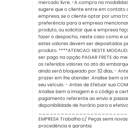
mercado livre. -A compra na modalidade
sugere que o cliente entre em contato 
empresa, se o cliente optar por uma tra
preferência para a empresa mencionar a
produto, ou solicitar que e empresa f
fazer o despacho, neste caso como e u
estes valores devem ser depositados pe
produto. ****ATENCAO: NESTE MODALID
ser pago na opção PAGAR FRETE do merc
os referidos valores no ato do embarque
ainda será bloqueado por 32 dias, - An
prazer em lhe atender. Analise bem a i
seu veículo. - Antes de Efetuar sua CO
Analise bem a imagem e o código e cert
pagamento referente ao envio e passa
disponibilidade de horário para a efeti
________________________
EMPRESA Trabalha c/ Peças semi novas ori
procedência e garantia.