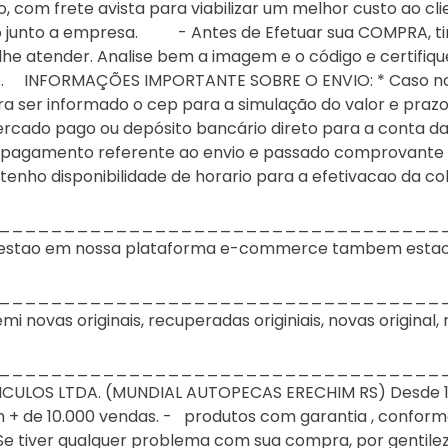
 com frete avista para viabilizar um melhor custo ao cli
o junto a empresa. - Antes de Efetuar sua COMPRA, tir
he atender. Analise bem a imagem e o código e certifiq
lo. INFORMAÇÕES IMPORTANTE SOBRE O ENVIO: * Caso no p
a ser informado o cep para a simulação do valor e prazo
rcado pago ou depósito bancário direto para a conta da 
pagamento referente ao envio e passado comprovante re
nho disponibilidade de horario para a efetivacao da co
__________________________________
ue estao em nossa plataforma e-commerce tambem estao
__________________________________
novas originais, recuperadas originiais, novas original, 
__________________________________
ULOS LTDA. (MUNDIAL AUTOPECAS ERECHIM RS) Desde 198
+ de 10.000 vendas. - produtos com garantia , conforme 
e tiver qualquer problema com sua compra, por gentile