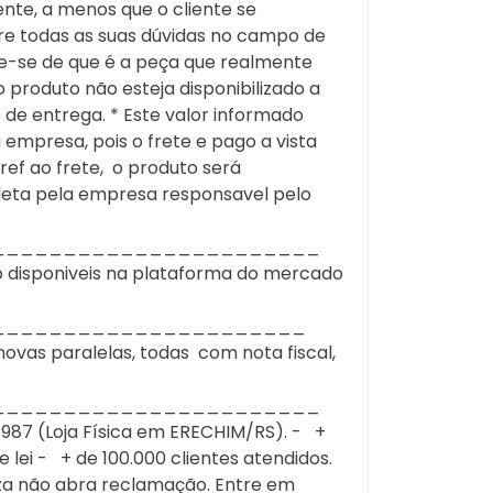
ente, a menos que o cliente se
e todas as suas dúvidas no campo de
ue-se de que é a peça que realmente
roduto não esteja disponibilizado a
 de entrega. * Este valor informado
empresa, pois o frete e pago a vista
f ao frete, o produto será
leta pela empresa responsavel pelo
_______________________
 disponiveis na plataforma do mercado
______________________
novas paralelas, todas com nota fiscal,
_______________________
7 (Loja Física em ERECHIM/RS). - +
lei - + de 100.000 clientes atendidos.
za não abra reclamação. Entre em