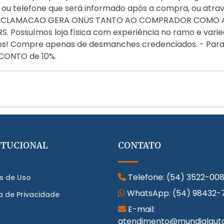
ou telefone que será informado após a compra, ou atr
DA RECLAMACAO GERA ONUS TANTO AO COMPRADOR COMO
 Possuímos loja física com experiência no ramo e varie
ulos! Compre apenas de desmanches credenciados. - Par
CONTO de 10%.
ITUCIONAL
CONTATO
Telefone:
(54) 3522-00
s de Uso
WhatsApp:
(54) 98432-
ca de Privacidade
E-mail:
atendimento@mundialaut