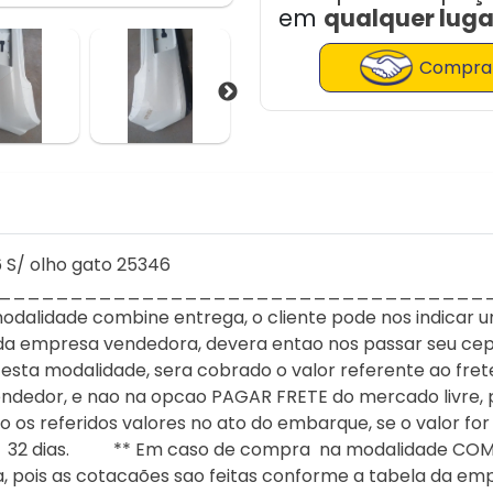
em
qualquer lugar
Comprar
6 S/ olho gato 25346
__________________________________
idade combine entrega, o cliente pode nos indicar um
da empresa vendedora, devera entao nos passar seu cep
esta modalidade, sera cobrado o valor referente ao frete
endedor, e nao na opcao PAGAR FRETE do mercado livre, p
os referidos valores no ato do embarque, se o valor fo
r 32 dias. ** Em caso de compra na modalidade COMBI
sa, pois as cotacaões sao feitas conforme a tabela da em