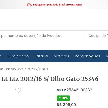
ca
Iluminacao
Lataria
Motores
Parachoques
 Traseiro Onix Lt Ltz 2012/16 S/ O...
Lt Ltz 2012/16 S/ Olho Gato 25346
SKU:
25346-00382
- 10%
R$ 399,00