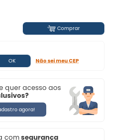
Comprar
OK
Não sei meu CEP
e quer acesso aos
clusivos?
adastro agora!
a com
segurança