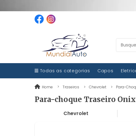
Todas as categorias
Capos
Eletri
Home
Traseiros
Chevrolet
Para-Choque
Para-choque Traseiro Onix 
Chevrolet