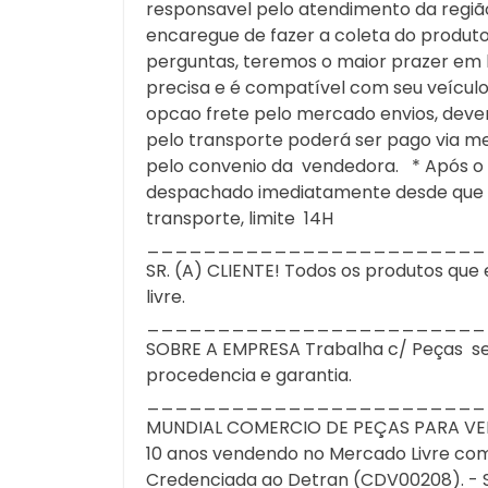
responsavel pelo atendimento da região,
encaregue de fazer a coleta do produt
perguntas, teremos o maior prazer em l
precisa e é compatível com seu veícu
opcao frete pelo mercado envios, dever
pelo transporte poderá ser pago via me
pelo convenio da vendedora. * Após o 
despachado imediatamente desde que te
transporte, limite 14H
________________________
SR. (A) CLIENTE! Todos os produtos q
livre.
________________________
SOBRE A EMPRESA Trabalha c/ Peças semi 
procedencia e garantia.
________________________
MUNDIAL COMERCIO DE PEÇAS PARA VEIC
10 anos vendendo no Mercado Livre com 
Credenciada ao Detran (CDV00208). - S