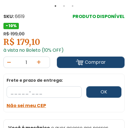
SKU:
6619
PRODUTO DISPONÍVEL
- 10%
R$ 199,00
R$ 179,10
à vista no Boleto (10% OFF)
Comprar
Frete e prazo de entrega:
OK
Não sei meu CEP
Você é mecânico
e quer acesso aos nossos