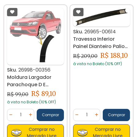
Sku.
26965-00614
Travessa Inferior
Painel Dianteiro Palio
1996 /2003 26965
R$ 188,10
R$ 209,00
à vista no Boleto (10% OFF)
Sku.
26998-00356
Moldura Largador
Parachoque D E
Saveiro G6 G7 Robust
R$ 89,10
R$ 99,00
26998
à vista no Boleto (10% OFF)
Quantidade
Quantidade
Comprar
Comprar
Diminuir Quantidade
Adicionar Quantidade
Diminuir Quantidade
Adicionar Quantidad
Comprar no
Comprar no
Mercado Livre
Mercado Livre