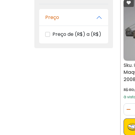
Preço
Preço de (R$) a (R$)
Sku.
Maqu
R$ 80
à vist
Qua
Di