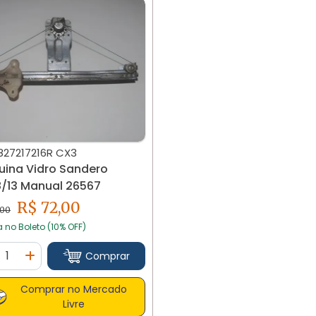
827217216R CX3
ina Vidro Sandero
2008/13 Manual 26567
R$ 72,00
,00
a no Boleto (10% OFF)
ntidade
Comprar
minuir Quantidade
Adicionar Quantidade
Comprar no Mercado
Livre