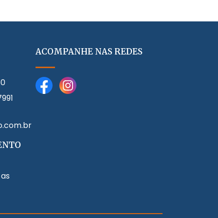
ACOMPANHE NAS REDES
80
7991
o.com.br
ENTO
 as