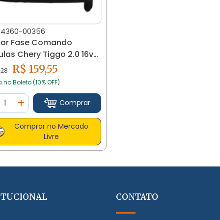
14360-00356
sor Fase Comando
ulas Chery Tiggo 2.0 16v
 À 2015
R$ 159,55
,28
a no Boleto (10% OFF)
ntidade
Comprar
minuir Quantidade
Adicionar Quantidade
Comprar no Mercado
Livre
ITUCIONAL
CONTATO