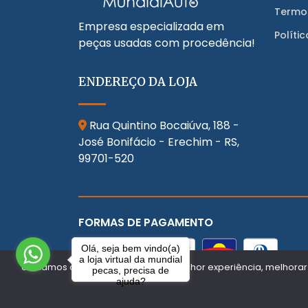
Termo
Empresa especializada em
Políti
peças usadas com procedência!
ENDEREÇO DA LOJA
Rua Quintino Bocaiúva, 188 -
José Bonifácio - Erechim - RS,
99701-520
FORMAS DE PAGAMENTO
Olá, seja bem vindo(a)
a loja virtual da mundial
Utilizamos cookies para oferecer melhor experiência, melhorar
pecas, precisa de
ajuda?