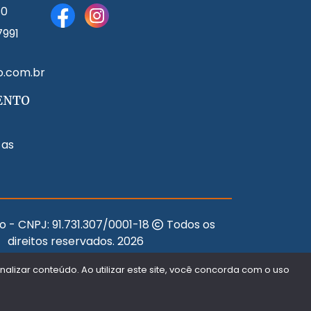
80
7991
o.com.br
ENTO
 as
o - CNPJ:
91.731.307/0001-18
Todos os
direitos reservados.
2026
Desenvolvido Por:
lizar conteúdo. Ao utilizar este site, você concorda com o uso