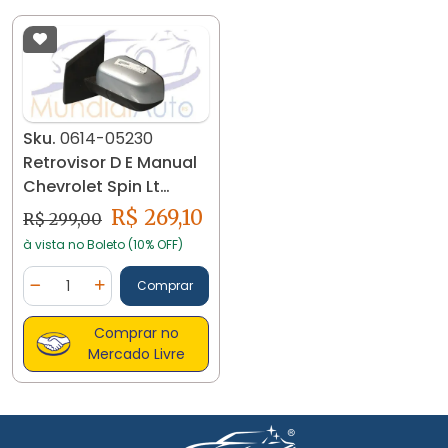
Sku.
0614-05230
Retrovisor D E Manual
Chevrolet Spin Lt
2013/... 0614
R$ 269,10
R$ 299,00
à vista no Boleto (10% OFF)
Quantidade
Comprar
Diminuir Quantidade
Adicionar Quantidade
Comprar no
Mercado Livre