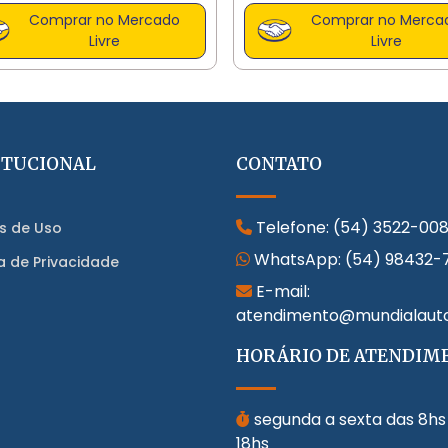
Comprar no Mercado
Comprar no Merca
Livre
Livre
ITUCIONAL
CONTATO
Telefone:
(54) 3522-00
s de Uso
WhatsApp:
(54) 98432-
ca de Privacidade
E-mail:
atendimento@mundialaut
HORÁRIO DE ATENDIM
segunda a sexta das 8hs
18hs