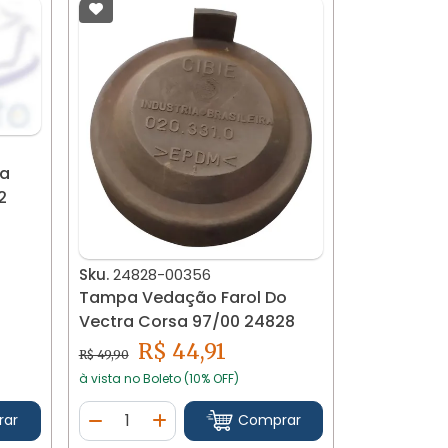
na
2
Sku.
24828-00356
Tampa Vedação Farol Do
Vectra Corsa 97/00 24828
R$ 44,91
R$ 49,90
à vista no Boleto (10% OFF)
Quantidade
rar
Comprar
tidade
Diminuir Quantidade
Adicionar Quantidade