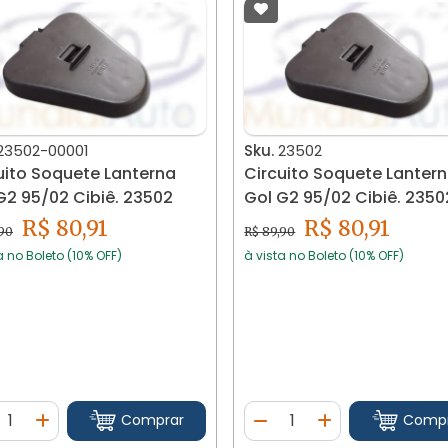
23502-00001
Sku.
23502
uito Soquete Lanterna
Circuito Soquete Lanter
G2 95/02 Cibiê. 23502
Gol G2 95/02 Cibiê. 2350
R$ 80,91
R$ 80,91
,90
R$ 89,90
a no Boleto (10% OFF)
à vista no Boleto (10% OFF)
ntidade
Quantidade
Comprar
Comp
minuir Quantidade
Adicionar Quantidade
Diminuir Quantidade
Adicionar Quan