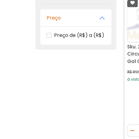
Preço
Preço de (R$) a (R$)
Sku.
Circ
Gol 
R$ 89
à vist
Qua
Di