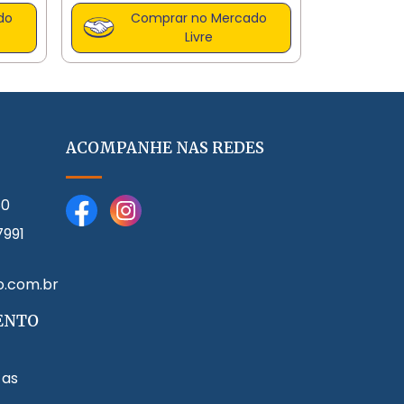
do
Comprar no Mercado
Livre
ACOMPANHE NAS REDES
80
7991
o.com.br
ENTO
 as