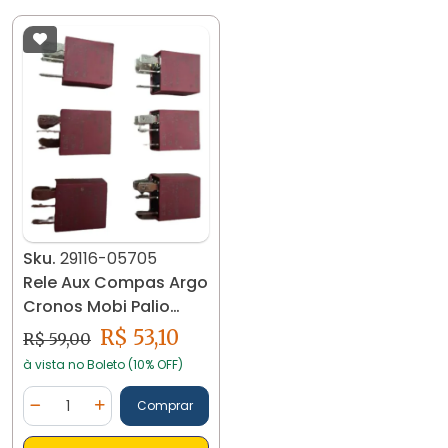
Sku.
29116-05705
Rele Aux Compas Argo
Cronos Mobi Palio
Pulse 1/11318/85
R$ 53,10
R$ 59,00
à vista no Boleto (10% OFF)
Quantidade
Comprar
Diminuir Quantidade
Adicionar Quantidade