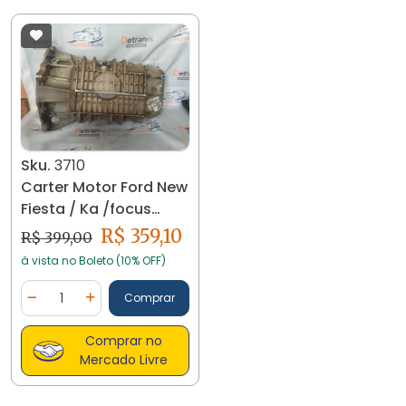
Sku.
3710
Carter Motor Ford New
Fiesta / Ka /focus
98mm6675-c7b 3710
R$ 359,10
R$ 399,00
à vista no Boleto (10% OFF)
Quantidade
Comprar
Diminuir Quantidade
Adicionar Quantidade
Comprar no
Mercado Livre