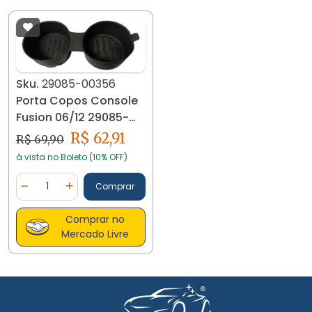
Sku.
29085-00356
Porta Copos Console
Fusion 06/12 29085-
00356
R$ 62,91
R$ 69,90
à vista no Boleto (10% OFF)
Quantidade
Comprar
Diminuir Quantidade
Adicionar Quantidade
Comprar no
Mercado Livre