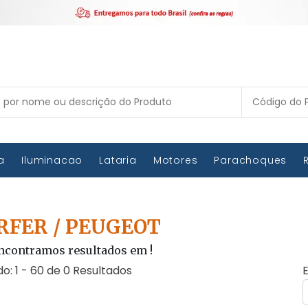
ca
Iluminacao
Lataria
Motores
Parachoques
RFER / PEUGEOT
ncontramos resultados em
!
do: 1 - 60 de 0 Resultados
E