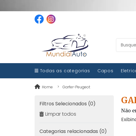
Todas as categorias
Capos
Eletri
Home
Garfer-Peugeot
GA
Filtros Selecionados (0)
Não e
Limpar todos
Exibin
Categorias relacionadas (0)