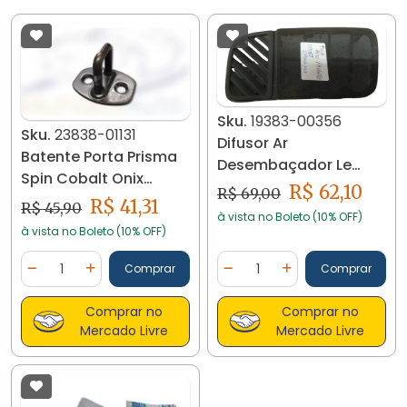
Sku.
19383-00356
Sku.
23838-01131
Difusor Ar
Batente Porta Prisma
Desembaçador Le
Spin Cobalt Onix
Kadett 94/98
R$ 62,10
R$ 69,00
23838
R$ 41,31
93207914 19383
R$ 45,90
à vista no Boleto (10% OFF)
à vista no Boleto (10% OFF)
Quantidade
Quantidade
Comprar
Comprar
Diminuir Quantidade
Adicionar Quantidade
Diminuir Quantidade
Adicionar Quantidad
Comprar no
Comprar no
Mercado Livre
Mercado Livre