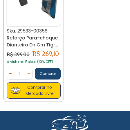
Sku.
29533-00356
Reforço Para-choque
Dianteiro Dir Gm Tigra
29533
R$ 269,10
R$ 299,00
à vista no Boleto (10% OFF)
Quantidade
Comprar
Diminuir Quantidade
Adicionar Quantidade
Comprar no
Mercado Livre