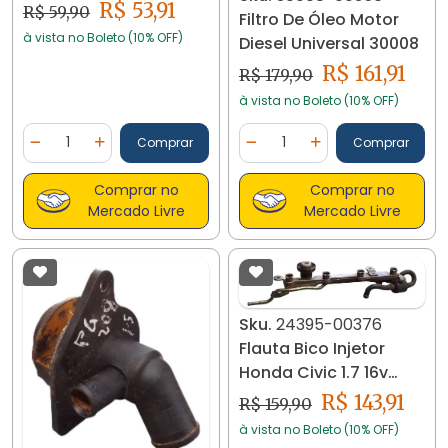
Celta 01 A 06 23975
R$ 53,91
R$ 59,90
Filtro De Óleo Motor
à vista no Boleto (10% OFF)
Diesel Universal 30008
R$ 161,91
R$ 179,90
à vista no Boleto (10% OFF)
Quantidade
Quantidade
Comprar
Comprar
Diminuir Quantidade
Adicionar Quantidade
Diminuir Quantidade
Adicionar Quantidad
Comprar no
Comprar no
Mercado Livre
Mercado Livre
Sku.
24395-00376
Flauta Bico Injetor
Honda Civic 1.7 16v
2001... 24395
R$ 143,91
R$ 159,90
à vista no Boleto (10% OFF)