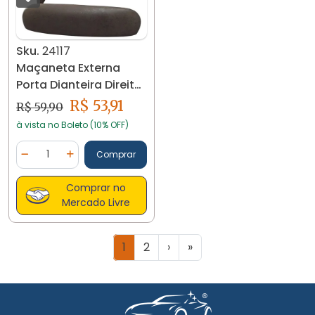
Sku.
24117
Maçaneta Externa
Porta Dianteira Direita
Logus Pointer 24117
R$ 53,91
R$ 59,90
à vista no Boleto (10% OFF)
Quantidade
Comprar
Diminuir Quantidade
Adicionar Quantidade
Comprar no
Mercado Livre
1
2
›
»