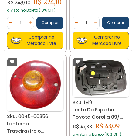
R$ 224,10
R$ 249,00
à vista no Boleto (10% OFF)
Quantidade
Quantidade
Comprar
Comprar
Diminuir Quantidade
Adicionar Quantidade
Diminuir Quantidade
Adicionar Quantidad
Comprar no
Comprar no
Mercado Livre
Mercado Livre
Sku.
fyi9
Lente Do Espelho
Sku.
0045-00356
Toyota Corolla 09/...
Lanterna
R$ 43,09
R$ 47,88
Traseira/freio
à vista no Boleto (10% OFF)