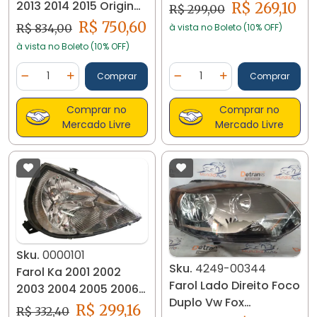
2013 2014 2015 Original
R$ 269,10
R$ 299,00
Lado Direito
R$ 750,60
à vista no Boleto (10% OFF)
R$ 834,00
à vista no Boleto (10% OFF)
Quantidade
Quantidade
Comprar
Comprar
Diminuir Quantidade
Adicionar Quantidade
Diminuir Quantidade
Adicionar Quantidad
Comprar no
Comprar no
Mercado Livre
Mercado Livre
Sku.
0000101
Sku.
4249-00344
Farol Ka 2001 2002
Farol Lado Direito Foco
2003 2004 2005 2006
Duplo Vw Fox
2007 Cromado
R$ 299,16
R$ 332,40