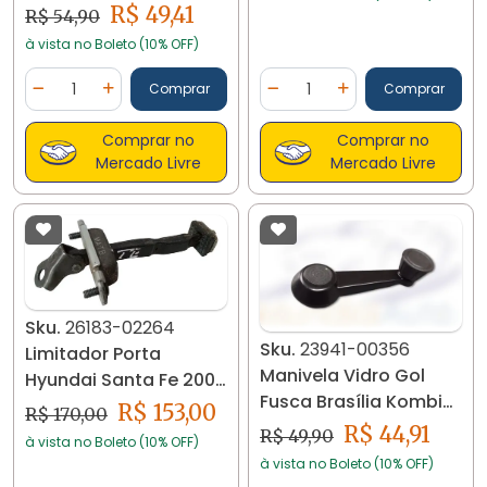
Mercedes 608 1113/1111
R$ 49,41
R$ 54,90
Até 82 0045 - -
à vista no Boleto (10% OFF)
Vermelho
Quantidade
Quantidade
Comprar
Comprar
Diminuir Quantidade
Adicionar Quantidade
Diminuir Quantidade
Adicionar Quantidad
Comprar no
Comprar no
Mercado Livre
Mercado Livre
Sku.
26183-02264
Sku.
23941-00356
Limitador Porta
Manivela Vidro Gol
Hyundai Santa Fe 2008
Fusca Brasília Kombi
/ 2012 - Te 26183
R$ 153,00
R$ 170,00
23941
R$ 44,91
R$ 49,90
à vista no Boleto (10% OFF)
à vista no Boleto (10% OFF)