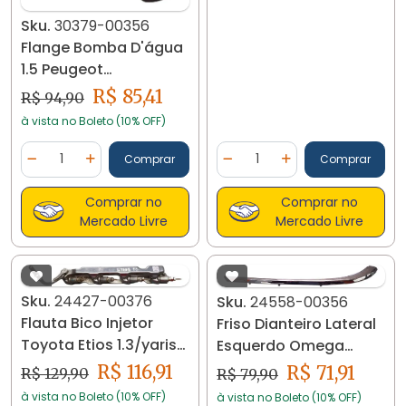
Sku.
30379-00356
Flange Bomba D'água
1.5 Peugeot
208/citroen C3 2012...
R$ 85,41
R$ 94,90
30379
à vista no Boleto (10% OFF)
Quantidade
Quantidade
Comprar
Comprar
Diminuir Quantidade
Adicionar Quantidade
Diminuir Quantidade
Adicionar Quantidad
Comprar no
Comprar no
Mercado Livre
Mercado Livre
Sku.
24427-00376
Sku.
24558-00356
Flauta Bico Injetor
Friso Dianteiro Lateral
Toyota Etios 1.3/yaris
Esquerdo Omega
1.5 18/21 24427
93/98 24558
R$ 116,91
R$ 71,91
R$ 129,90
R$ 79,90
à vista no Boleto (10% OFF)
à vista no Boleto (10% OFF)