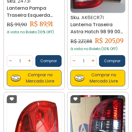
Sku.
24731
Lanterna Pampa
Traseira Esquerda
Sku.
AK6ECR7I
1975... 24731
R$ 89,91
Lanterna Traseira
R$ 99,90
Astra Hatch 98 99 00
à vista no Boleto (10% OFF)
01 02 Tricolor
R$ 205,09
R$ 227,88
à vista no Boleto (10% OFF)
Quantidade
Quantidade
Comprar
Comprar
Diminuir Quantidade
Adicionar Quantidade
Diminuir Quantidade
Adicionar Quantidad
Comprar no
Comprar no
Mercado Livre
Mercado Livre