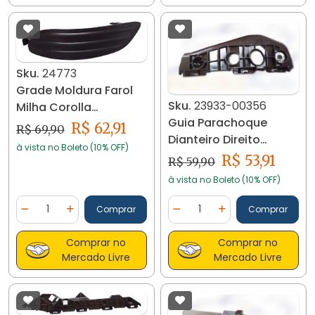
Sku.
24773
Grade Moldura Farol
Sku.
23933-00356
Milha Corolla
Guia Parachoque
2005/2008 Esquerda
R$ 62,91
R$ 69,90
Dianteiro Direito
24773
à vista no Boleto (10% OFF)
Corolla 2009 A 2011
R$ 53,91
R$ 59,90
23933
à vista no Boleto (10% OFF)
Quantidade
Quantidade
Comprar
Comprar
Diminuir Quantidade
Adicionar Quantidade
Diminuir Quantidade
Adicionar Quantidad
Comprar no
Comprar no
Mercado Livre
Mercado Livre