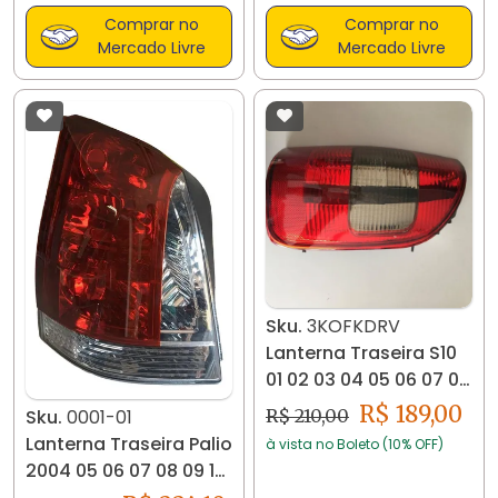
Comprar no
Comprar no
Mercado Livre
Mercado Livre
Sku.
3KOFKDRV
Lanterna Traseira S10
01 02 03 04 05 06 07 08
09 Ré Fumê
R$ 189,00
R$ 210,00
Sku.
0001-01
Lanterna Traseira Palio
à vista no Boleto (10% OFF)
2004 05 06 07 08 09 10
11 12 Fumê