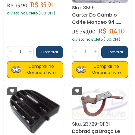
Palio 05 Até 11 Fire
R$ 35,91
R$ 39,90
Sku.
3895
24214
à vista no Boleto (10% OFF)
Carter Do Câmbio
Cd4e Mondeo 94...
3895
R$ 314,10
R$ 349,00
à vista no Boleto (10% OFF)
Quantidade
Quantidade
Comprar
Comprar
Diminuir Quantidade
Adicionar Quantidade
Diminuir Quantidade
Adicionar Quantidad
Comprar no
Comprar no
Mercado Livre
Mercado Livre
Sku.
23729-01131
Dobradiça Braço Le