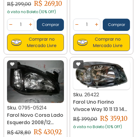
Cromado 26406
R$ 269,10
R$ 299,00
à vista no Boleto (10% OFF)
Quantidade
Quantidade
Comprar
Comprar
Diminuir Quantidade
Adicionar Quantidade
Diminuir Quantidade
Adicionar Quantidad
Comprar no
Comprar no
Mercado Livre
Mercado Livre
Sku.
26422
Farol Uno Fiorino
Sku.
0795-05214
Vivace Way 10 11 13 14
Farol Novo Corsa Lado
Máscara Negra 26422
R$ 359,10
R$ 399,00
Esquerdo 2008/12
à vista no Boleto (10% OFF)
Original 0795
R$ 430,92
R$ 478,80