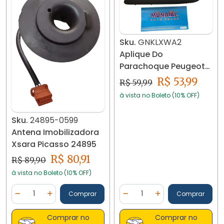
Sku.
GNKLXWA2
Aplique Do
Parachoque Peugeot
307 2007 Á 2010
R$ 53,99
R$ 59,99
à vista no Boleto (10% OFF)
Sku.
24895-0599
Antena Imobilizadora
Xsara Picasso 24895
R$ 80,91
R$ 89,90
à vista no Boleto (10% OFF)
Quantidade
Quantidade
Comprar
Comprar
Diminuir Quantidade
Adicionar Quantidade
Diminuir Quantidade
Adicionar Quantidad
Comprar no
Comprar no