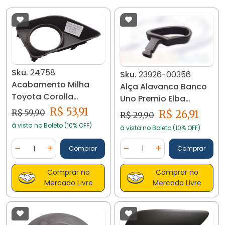
Sku.
24758
Sku.
23926-00356
Acabamento Milha
Alça Alavanca Banco
Toyota Corolla
Uno Premio Elba
2009/2011 Lado Direito
Fiorino 23926
R$ 53,91
R$ 59,90
R$ 26,91
R$ 29,90
24758
à vista no Boleto (10% OFF)
à vista no Boleto (10% OFF)
Quantidade
Quantidade
Comprar
Comprar
Diminuir Quantidade
Adicionar Quantidade
Diminuir Quantidade
Adicionar Quantidad
Comprar no
Comprar no
Mercado Livre
Mercado Livre