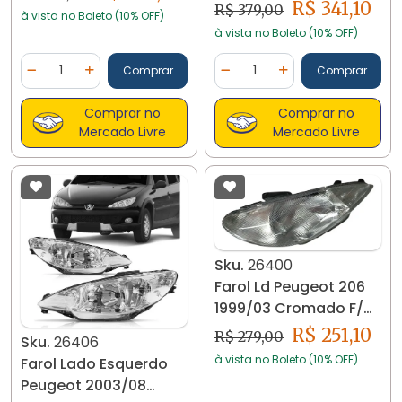
2010/2014 4249
R$ 341,10
R$ 379,00
à vista no Boleto (10% OFF)
à vista no Boleto (10% OFF)
Quantidade
Quantidade
Comprar
Comprar
Diminuir Quantidade
Adicionar Quantidade
Diminuir Quantidade
Adicionar Quantidad
Comprar no
Comprar no
Mercado Livre
Mercado Livre
Sku.
26400
Farol Ld Peugeot 206
1999/03 Cromado F/
Simp 26400
R$ 251,10
R$ 279,00
Sku.
26406
à vista no Boleto (10% OFF)
Farol Lado Esquerdo
Peugeot 2003/08