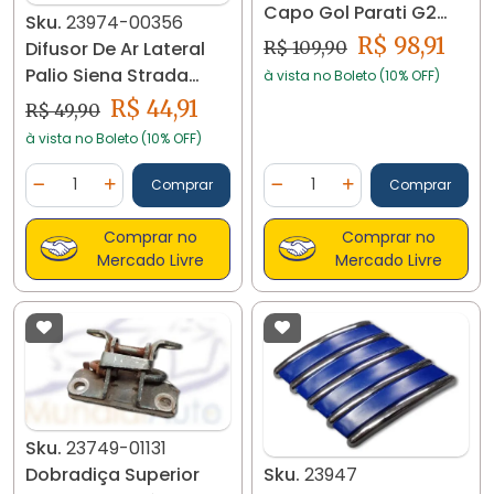
Capo Gol Parati G2
Sku.
23974-00356
Bola 94 A 99 23729
R$ 98,91
Difusor De Ar Lateral
R$ 109,90
Palio Siena Strada
à vista no Boleto (10% OFF)
2013/... 23974
R$ 44,91
R$ 49,90
à vista no Boleto (10% OFF)
Quantidade
Quantidade
Comprar
Comprar
Diminuir Quantidade
Adicionar Quantidade
Diminuir Quantidade
Adicionar Quantidad
Comprar no
Comprar no
Mercado Livre
Mercado Livre
Sku.
23749-01131
Sku.
23947
Dobradiça Superior