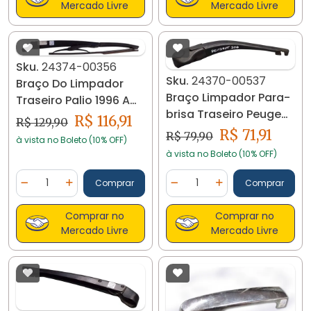
Mercado Livre
Mercado Livre
Sku.
24374-00356
Sku.
24370-00537
Braço Do Limpador
Braço Limpador Para-
Traseiro Palio 1996 A
brisa Traseiro Peugeot
2004 24374
R$ 116,91
R$ 129,90
206 24370
R$ 71,91
R$ 79,90
à vista no Boleto (10% OFF)
à vista no Boleto (10% OFF)
Quantidade
Quantidade
Comprar
Comprar
Diminuir Quantidade
Adicionar Quantidade
Diminuir Quantidade
Adicionar Quantidad
Comprar no
Comprar no
Mercado Livre
Mercado Livre