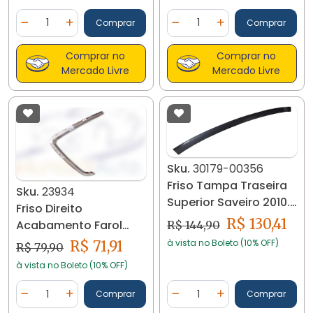
Quantidade
Quantidade
Comprar
Comprar
Diminuir Quantidade
Adicionar Quantidade
Diminuir Quantidade
Adicionar Quantidad
Comprar no
Comprar no
Mercado Livre
Mercado Livre
Sku.
30179-00356
Friso Tampa Traseira
Sku.
23934
Superior Saveiro 2010...
Friso Direito
G5/g8 30179 - Preto
R$ 130,41
Acabamento Farol
R$ 144,90
Milha Strada 15...
à vista no Boleto (10% OFF)
R$ 71,91
R$ 79,90
23934
à vista no Boleto (10% OFF)
Quantidade
Quantidade
Comprar
Comprar
Diminuir Quantidade
Adicionar Quantidade
Diminuir Quantidade
Adicionar Quantidad