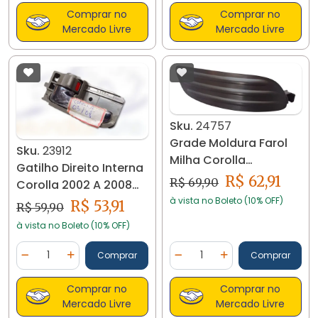
Comprar no
Comprar no
Mercado Livre
Mercado Livre
Sku.
24757
Grade Moldura Farol
Sku.
23912
Milha Corolla
Gatilho Direito Interna
2005/2008 Direita
R$ 62,91
R$ 69,90
Corolla 2002 A 2008
24757
23912
à vista no Boleto (10% OFF)
R$ 53,91
R$ 59,90
à vista no Boleto (10% OFF)
Quantidade
Quantidade
Comprar
Comprar
Diminuir Quantidade
Adicionar Quantidade
Diminuir Quantidade
Adicionar Quantidad
Comprar no
Comprar no
Mercado Livre
Mercado Livre