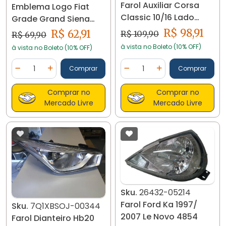
Farol Auxiliar Corsa
Emblema Logo Fiat
Classic 10/16 Lado
Grade Grand Siena
Esquerdo 3871
Doblo 2012 A 2017
R$ 98,91
R$ 62,91
R$ 109,90
R$ 69,90
23950
à vista no Boleto (10% OFF)
à vista no Boleto (10% OFF)
Quantidade
Quantidade
Comprar
Comprar
Diminuir Quantidade
Adicionar Quantidade
Diminuir Quantidade
Adicionar Quantidad
Comprar no
Comprar no
Mercado Livre
Mercado Livre
Sku.
26432-05214
Farol Ford Ka 1997/
Sku.
7Q1XBSOJ-00344
2007 Le Novo 4854
Farol Dianteiro Hb20