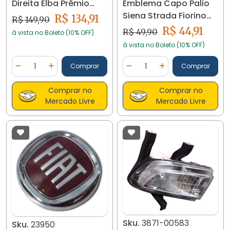
Emblema Capo Palio
Direita Elba Prêmio
Siena Strada Fiorino
Uno 84-13 23749
R$ 134,91
R$ 149,90
23947
R$ 44,91
R$ 49,90
à vista no Boleto (10% OFF)
à vista no Boleto (10% OFF)
Quantidade
Quantidade
Comprar
Comprar
Diminuir Quantidade
Adicionar Quantidade
Diminuir Quantidade
Adicionar Quantidad
Comprar no
Comprar no
Mercado Livre
Mercado Livre
Sku.
3871-00583
Sku.
23950