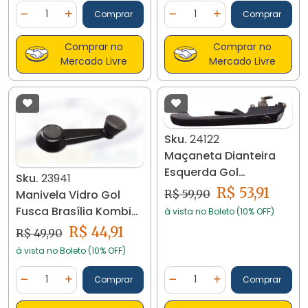
Quantidade
Quantidade
Comprar
Comprar
Diminuir Quantidade
Adicionar Quantidade
Diminuir Quantidade
Adicionar Quantidad
Comprar no
Comprar no
Mercado Livre
Mercado Livre
Sku.
24122
Maçaneta Dianteira
Esquerda Gol
Sku.
23941
Quadrado 24122
R$ 53,91
Manivela Vidro Gol
R$ 59,90
Fusca Brasília Kombi
à vista no Boleto (10% OFF)
23941
R$ 44,91
R$ 49,90
à vista no Boleto (10% OFF)
Quantidade
Quantidade
Comprar
Comprar
Diminuir Quantidade
Adicionar Quantidade
Diminuir Quantidade
Adicionar Quantidad