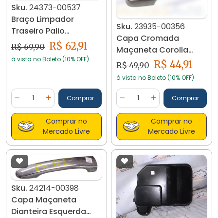
Sku.
24373-00537
Braço Limpador
Sku.
23935-00356
Traseiro Palio
Capa Cromada
1996/2016 24373
R$ 62,91
R$ 69,90
Maçaneta Corolla
à vista no Boleto (10% OFF)
2003 A 2008 23935
R$ 44,91
R$ 49,90
à vista no Boleto (10% OFF)
Quantidade
Quantidade
Comprar
Comprar
Diminuir Quantidade
Adicionar Quantidade
Diminuir Quantidade
Adicionar Quantidad
Comprar no
Comprar no
Mercado Livre
Mercado Livre
Sku.
24214-00398
Capa Maçaneta
Dianteira Esquerda