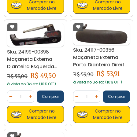
Comprar no
Comprar no
Mercado Livre
Mercado Livre
Sku.
24117-00356
Sku.
24199-00398
Maçaneta Externa
Maçaneta Externa
Porta Dianteira Direita
Dianteira Esquerda
Logus Pointer 24117
R$ 53,91
Uno Elba Premio 24199
R$ 59,90
R$ 49,50
R$ 55,00
à vista no Boleto (10% OFF)
à vista no Boleto (10% OFF)
Quantidade
Quantidade
Comprar
Comprar
Diminuir Quantidade
Adicionar Quantidade
Diminuir Quantidade
Adicionar Quantidad
Comprar no
Comprar no
Mercado Livre
Mercado Livre