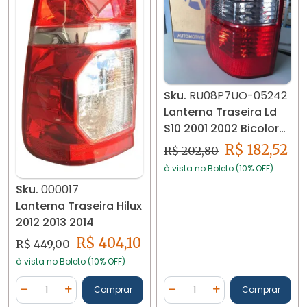
Sku.
RU08P7UO-05242
Lanterna Traseira Ld
S10 2001 2002 Bicolor
Ré Fumê
R$ 182,52
R$ 202,80
à vista no Boleto (10% OFF)
Sku.
000017
Lanterna Traseira Hilux
2012 2013 2014
R$ 404,10
R$ 449,00
à vista no Boleto (10% OFF)
Quantidade
Quantidade
Comprar
Comprar
Diminuir Quantidade
Adicionar Quantidade
Diminuir Quantidade
Adicionar Quantidad