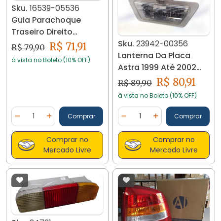
Sku.
16539-05536
Guia Parachoque
Traseiro Direito
Corolla 2008 A 2012
Sku.
23942-00356
R$ 71,91
R$ 79,90
16539
Lanterna Da Placa
à vista no Boleto (10% OFF)
Astra 1999 Até 2002
23942
R$ 80,91
R$ 89,90
à vista no Boleto (10% OFF)
Quantidade
Quantidade
Comprar
Comprar
Diminuir Quantidade
Adicionar Quantidade
Diminuir Quantidade
Adicionar Quantidad
Comprar no
Comprar no
Mercado Livre
Mercado Livre