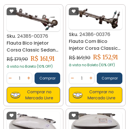
Sku.
24386-00376
Sku.
24385-00376
Flauta Com Bico
Flauta Bico Injetor
Injetor Corsa Classic
Corsa Classic Sedan
Sedan 1.0 2005 24386
1.0 Flex 2005 24385
R$ 152,91
R$ 169,90
R$ 161,91
R$ 179,90
à vista no Boleto (10% OFF)
à vista no Boleto (10% OFF)
Quantidade
Quantidade
Comprar
Comprar
Diminuir Quantidade
Adicionar Quantidade
Diminuir Quantidade
Adicionar Quantidad
Comprar no
Comprar no
Mercado Livre
Mercado Livre