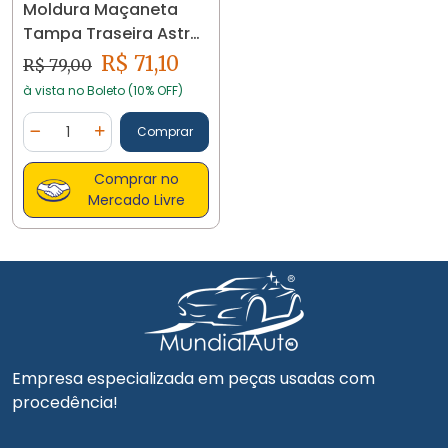
Moldura Maçaneta
Tampa Traseira Astra
02 A 11 24815 Cinza-
R$ 71,10
R$ 79,00
escuro Traseira
à vista no Boleto (10% OFF)
Quantidade
Comprar
Diminuir Quantidade
Adicionar Quantidade
Comprar no
Mercado Livre
Empresa especializada em peças usadas com
procedência!