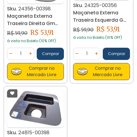
Sku.
24325-00356
Sku.
24356-00398
Maçaneta Externa
Maçaneta Externa
Traseira Esquerda Gm
Traseira Direita Gm
Celta 24325
R$ 53,91
R$ 59,90
Celta 24356
R$ 53,91
R$ 59,90
à vista no Boleto (10% OFF)
à vista no Boleto (10% OFF)
Quantidade
Quantidade
Comprar
Comprar
Diminuir Quantidade
Adicionar Quantidade
Diminuir Quantidade
Adicionar Quantidad
Comprar no
Comprar no
Mercado Livre
Mercado Livre
Sku.
24815-00398