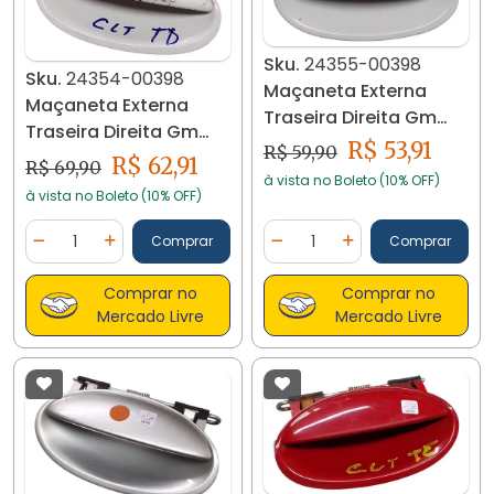
Sku.
24355-00398
Sku.
24354-00398
Maçaneta Externa
Maçaneta Externa
Traseira Direita Gm
Traseira Direita Gm
Celta 24355
R$ 53,91
R$ 59,90
Celta 24354
R$ 62,91
R$ 69,90
à vista no Boleto (10% OFF)
à vista no Boleto (10% OFF)
Quantidade
Quantidade
Comprar
Comprar
Diminuir Quantidade
Adicionar Quantidade
Diminuir Quantidade
Adicionar Quantidad
Comprar no
Comprar no
Mercado Livre
Mercado Livre