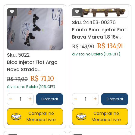
Sku.
24453-00376
Flauta Bico Injetor Fiat
Brava Marea 1.8 16v
24453
R$ 134,91
R$ 149,90
Sku.
5022
à vista no Boleto (10% OFF)
Bico Injetor Fiat Argo
Nova Strada
55266449 5022
R$ 71,10
R$ 79,00
à vista no Boleto (10% OFF)
Quantidade
Quantidade
Comprar
Comprar
Diminuir Quantidade
Adicionar Quantidade
Diminuir Quantidade
Adicionar Quantidad
Comprar no
Comprar no
Mercado Livre
Mercado Livre