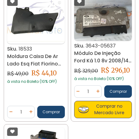
Sku.
3643-05637
Sku.
18533
Módulo De Injeção
Moldura Caixa De Ar
Ford Ká 1.0 8v 2008/14
Lado Esq Fiat Fiorino
3643
R$ 296,10
2014/19 18533 A02
R$ 329,00
R$ 44,10
R$ 49,00
à vista no Boleto (10% OFF)
à vista no Boleto (10% OFF)
Quantidade
Comprar
Diminuir Quantidade
Adicionar Quantidad
Comprar no
Quantidade
Comprar
Mercado Livre
Diminuir Quantidade
Adicionar Quantidade