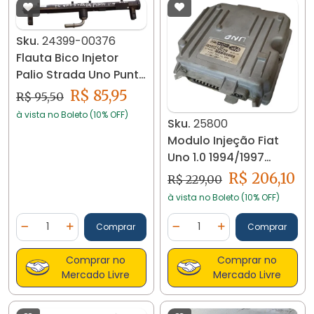
Sku.
24399-00376
Flauta Bico Injetor
Palio Strada Uno Punto
1.0 1.4 24399
R$ 85,95
R$ 95,50
à vista no Boleto (10% OFF)
Sku.
25800
Modulo Injeção Fiat
Uno 1.0 1994/1997
6160073802 Orig
R$ 206,10
R$ 229,00
25800
à vista no Boleto (10% OFF)
Quantidade
Quantidade
Comprar
Comprar
Diminuir Quantidade
Adicionar Quantidade
Diminuir Quantidade
Adicionar Quantidad
Comprar no
Comprar no
Mercado Livre
Mercado Livre