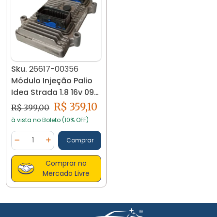
Sku.
26617-00356
Módulo Injeção Palio
Idea Strada 1.8 16v 09/.
55245207 26617
R$ 359,10
R$ 399,00
à vista no Boleto (10% OFF)
Quantidade
Comprar
Diminuir Quantidade
Adicionar Quantidade
Comprar no
Mercado Livre