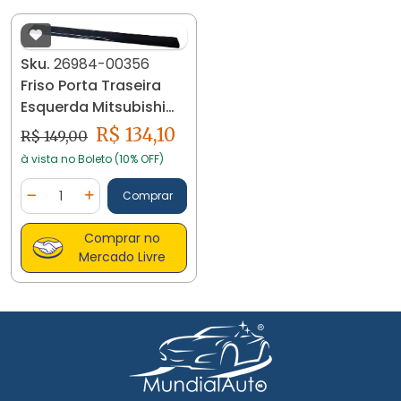
Sku.
26984-00356
Friso Porta Traseira
Esquerda Mitsubishi
L200 Sport
R$ 134,10
R$ 149,00
à vista no Boleto (10% OFF)
Quantidade
Comprar
Diminuir Quantidade
Adicionar Quantidade
Comprar no
Mercado Livre