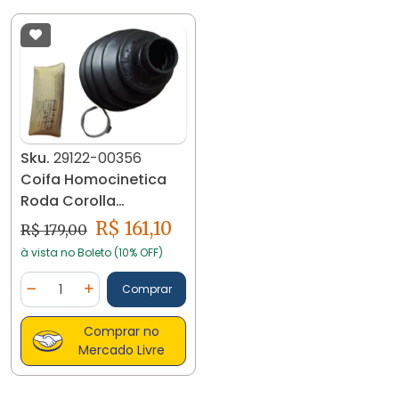
Sku.
29122-00356
Coifa Homocinetica
Roda Corolla
2003/2007 29122-
R$ 161,10
R$ 179,00
00356
à vista no Boleto (10% OFF)
Quantidade
Comprar
Diminuir Quantidade
Adicionar Quantidade
Comprar no
Mercado Livre