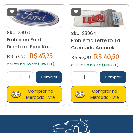
Sku.
23970
Sku.
23964
Emblema Ford
Emblema Letreiro Tdi
Dianteiro Ford Ka
Cromado Amarok
23970
23964
R$ 47,25
R$ 40,50
R$ 52,50
R$ 45,00
à vista no Boleto (10% OFF)
à vista no Boleto (10% OFF)
Quantidade
Quantidade
Comprar
Comprar
Diminuir Quantidade
Adicionar Quantidade
Diminuir Quantidade
Adicionar Quantidad
Comprar no
Comprar no
Mercado Livre
Mercado Livre