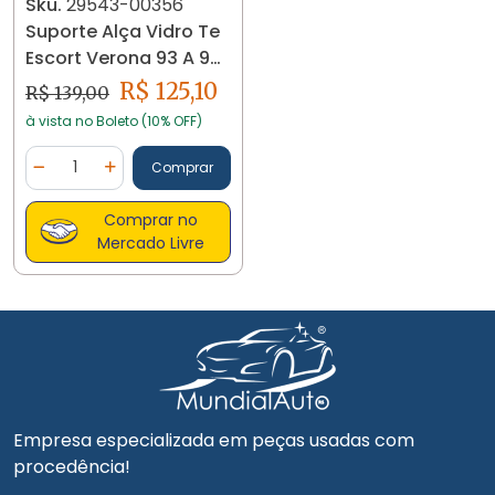
Sku.
29543-00356
Suporte Alça Vidro Te
Escort Verona 93 A 96
Sapão 29543 - Preto
R$ 125,10
R$ 139,00
à vista no Boleto (10% OFF)
Quantidade
Comprar
Diminuir Quantidade
Adicionar Quantidade
Comprar no
Mercado Livre
Empresa especializada em peças usadas com
procedência!