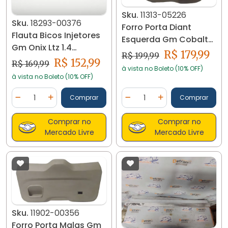
Sku.
11313-05226
Sku.
18293-00376
Forro Porta Diant
Flauta Bicos Injetores
Esquerda Gm Cobalt
Gm Onix Ltz 1.4
14/..19 11313
R$ 179,99
R$ 199,99
2013/2016 18293
R$ 152,99
R$ 169,99
à vista no Boleto (10% OFF)
à vista no Boleto (10% OFF)
Quantidade
Quantidade
Comprar
Comprar
Diminuir Quantidade
Adicionar Quantidade
Diminuir Quantidade
Adicionar Quantidad
Comprar no
Comprar no
Mercado Livre
Mercado Livre
Sku.
11902-00356
Forro Porta Malas Gm