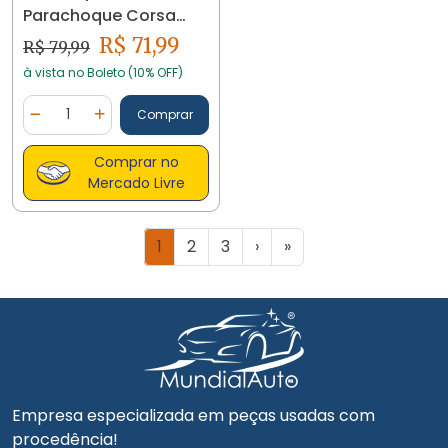
Parachoque Corsa
Montana 93265050
R$ 71,99
R$ 79,99
12936 Ed02a
à vista no Boleto (10% OFF)
Quantidade
Comprar
Diminuir Quantidade
Adicionar Quantidade
Comprar no
Mercado Livre
1
2
3
›
»
Empresa especializada em peças usadas com
procedência!