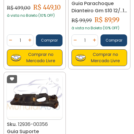
Guia Parachoque
02/11 93376217 19353
R$ 449,10
R$ 499,00
Dianteiro Gm S10 12/..17
à vista no Boleto (10% OFF)
52037594 12400
R$ 89,99
R$ 99,99
à vista no Boleto (10% OFF)
Quantidade
Quantidade
Comprar
Comprar
Diminuir Quantidade
Adicionar Quantidade
Diminuir Quantidade
Adicionar Quantidad
Comprar no
Comprar no
Mercado Livre
Mercado Livre
Sku.
12936-00356
Guia Suporte