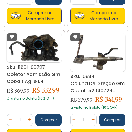
Diminuir Quantidade
Adicionar Quantidade
Diminuir Quantidade
Adicionar Quantidad
Comprar no
Comprar no
Mercado Livre
Mercado Livre
Sku.
11801-00727
Coletor Admissão Gm
Sku.
10984
Cobalt Agile 1.4
Coluna De Direção Gm
94713852 11801
R$ 332,99
Cobalt 52040728
R$ 369,99
10984
à vista no Boleto (10% OFF)
R$ 341,99
R$ 379,99
à vista no Boleto (10% OFF)
Quantidade
Quantidade
Comprar
Comprar
Diminuir Quantidade
Adicionar Quantidade
Diminuir Quantidade
Adicionar Quantidad