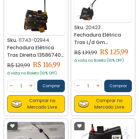
Sku.
20423
Fechadura Elétrica
Sku.
11743-02944
Tras L/d Gm
Fechadura Elétrica
Cobalt/onix/prisma
R$ 125,99
R$ 139,99
Tras Direita 13586740
20423
à vista no Boleto (10% OFF)
Gm Cobalt 11743
R$ 116,99
R$ 129,99
à vista no Boleto (10% OFF)
Quantidade
Quantidade
Comprar
Comprar
Diminuir Quantidade
Adicionar Quantidade
Diminuir Quantidade
Adicionar Quantidad
Comprar no
Comprar no
Mercado Livre
Mercado Livre