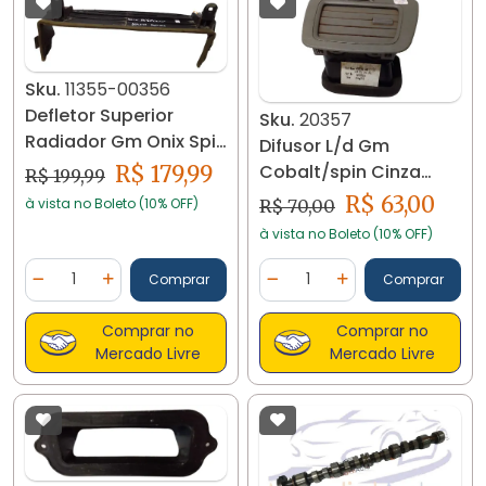
Sku.
11355-00356
Defletor Superior
Sku.
20357
Radiador Gm Onix Spin
Difusor L/d Gm
52056765 11355
Cobalt/spin Cinza
R$ 179,99
R$ 199,99
Claro 20357
R$ 63,00
à vista no Boleto (10% OFF)
R$ 70,00
à vista no Boleto (10% OFF)
Quantidade
Quantidade
Comprar
Comprar
Diminuir Quantidade
Adicionar Quantidade
Diminuir Quantidade
Adicionar Quantidad
Comprar no
Comprar no
Mercado Livre
Mercado Livre