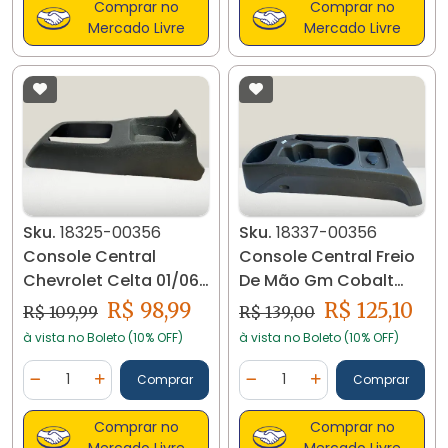
Comprar no
Comprar no
Mercado Livre
Mercado Livre
Sku.
18325-00356
Sku.
18337-00356
Console Central
Console Central Freio
Chevrolet Celta 01/06
De Mão Gm Cobalt
18325
12/19 18337
R$ 98,99
R$ 125,10
R$ 109,99
R$ 139,00
à vista no Boleto (10% OFF)
à vista no Boleto (10% OFF)
Quantidade
Quantidade
Comprar
Comprar
Diminuir Quantidade
Adicionar Quantidade
Diminuir Quantidade
Adicionar Quantidad
Comprar no
Comprar no
Mercado Livre
Mercado Livre