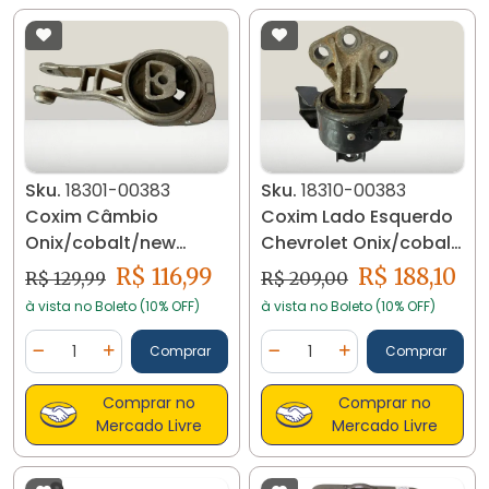
Sku.
18301-00383
Sku.
18310-00383
Coxim Câmbio
Coxim Lado Esquerdo
Onix/cobalt/new
Chevrolet Onix/cobalt
Prisma/spin/sonic
1.4 2013/20 18310
R$ 116,99
R$ 188,10
R$ 129,99
R$ 209,00
18301
à vista no Boleto (10% OFF)
à vista no Boleto (10% OFF)
Quantidade
Quantidade
Comprar
Comprar
Diminuir Quantidade
Adicionar Quantidade
Diminuir Quantidade
Adicionar Quantidad
Comprar no
Comprar no
Mercado Livre
Mercado Livre