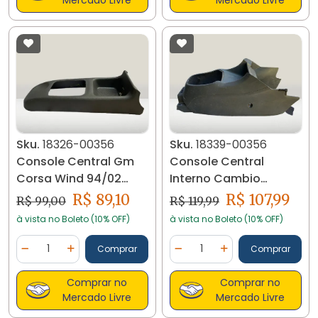
Sku.
18326-00356
Sku.
18339-00356
Console Central Gm
Console Central
Corsa Wind 94/02
Interno Cambio
18326
Cobalt 2013/15 18339
R$ 89,10
R$ 107,99
R$ 99,00
R$ 119,99
à vista no Boleto (10% OFF)
à vista no Boleto (10% OFF)
Quantidade
Quantidade
Comprar
Comprar
Diminuir Quantidade
Adicionar Quantidade
Diminuir Quantidade
Adicionar Quantidad
Comprar no
Comprar no
Mercado Livre
Mercado Livre