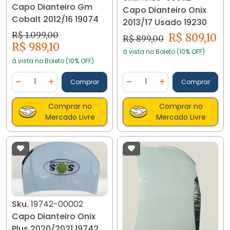
Capo Dianteiro Gm
Capo Dianteiro Onix
Cobalt 2012/16 19074
2013/17 Usado 19230
R$ 1.099,00
R$ 809,10
R$ 899,00
R$ 989,10
à vista no Boleto (10% OFF)
à vista no Boleto (10% OFF)
Quantidade
Quantidade
Comprar
Comprar
Diminuir Quantidade
Adicionar Quantidade
Diminuir Quantidade
Adicionar Quantidad
Comprar no
Comprar no
Mercado Livre
Mercado Livre
Sku.
19742-00002
Capo Dianteiro Onix
Plus 2020/2021 19742