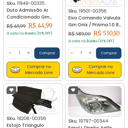
Sku.
11949-00335
Duto Admissão Ar
Sku.
19501-00356
Condicionado Gm
Eixo Comando Valvula
Cobalt 96861440 11949
Gm Onix / Prisma 1.0 8v
R$ 44,99
R$ 49,99
2013 /2018
R$ 530,10
à vista no Boleto (10% OFF)
R$ 589,00
à vista no Boleto (10% OFF)
Quantidade
Quantidade
Comprar
Comprar
Diminuir Quantidade
Adicionar Quantidade
Diminuir Quantidade
Adicionar Quantidad
Comprar no
Comprar no
Mercado Livre
Mercado Livre
Sku.
19208-00356
Sku.
19797-00344
Estojo Triangulo
Farol L Direito Agile