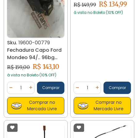
R$ 134,99
R$ 149,99
à vista no Boleto (10% OFF)
Sku.
19600-00779
Fechadura Capo Ford
Mondeo 94/.. 96bg
16701 Ac 19600
R$ 143,10
R$ 159,00
à vista no Boleto (10% OFF)
Quantidade
Quantidade
Comprar
Comprar
Diminuir Quantidade
Adicionar Quantidade
Diminuir Quantidade
Adicionar Quantidad
Comprar no
Comprar no
Mercado Livre
Mercado Livre