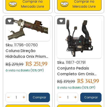
Comprar no
Comprar no
Mercado Livre
Mercado Livre
Sku.
11798-00760
Coluna Direção
Hidráulica Onix Prisma
1.4 52048466 11798
Sku.
11817-01791
R$ 251,99
R$ 279,99
Conjunto Pedais
à vista no Boleto (10% OFF)
Completo Gm Onix
Cobalt 1.4 11817
R$ 341,99
R$ 379,99
à vista no Boleto (10% OFF)
Quantidade
Quantidade
Comprar
Comprar
Diminuir Quantidade
Adicionar Quantidade
Diminuir Quantidade
Adicionar Quantidad