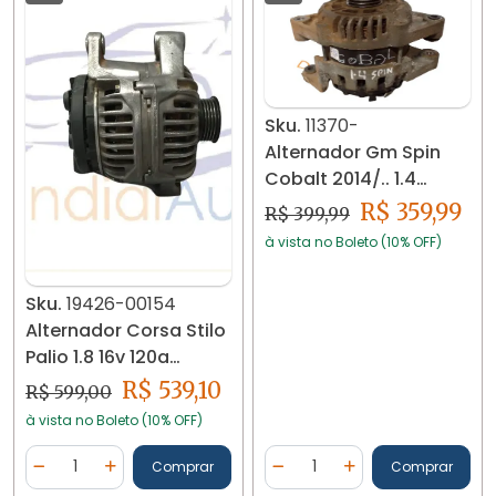
Sku.
11370-
Alternador Gm Spin
Cobalt 2014/.. 1.4
94767674 11370
R$ 359,99
R$ 399,99
à vista no Boleto (10% OFF)
Sku.
19426-00154
Alternador Corsa Stilo
Palio 1.8 16v 120a
0124515109 19426
R$ 539,10
R$ 599,00
à vista no Boleto (10% OFF)
Quantidade
Quantidade
Comprar
Comprar
Diminuir Quantidade
Adicionar Quantidade
Diminuir Quantidade
Adicionar Quantidad