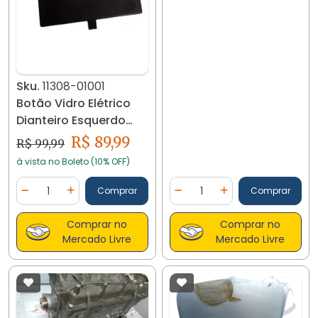
Sku.
11308-01001
Botão Vidro Elétrico
Dianteiro Esquerdo
Gm Cobalt Onix 11308
R$ 89,99
R$ 99,99
à vista no Boleto (10% OFF)
Quantidade
Quantidade
Comprar
Comprar
Diminuir Quantidade
Adicionar Quantidade
Diminuir Quantidade
Adicionar Quantidad
Comprar no
Comprar no
Mercado Livre
Mercado Livre