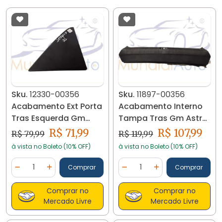
Sku.
12330-00356
Sku.
11897-00356
Acabamento Ext Porta
Acabamento Interno
Tras Esquerda Gm
Tampa Tras Gm Astra
Cobalt 52023790
Sedan 93274551 11897
R$ 71,99
R$ 107,99
R$ 79,99
R$ 119,99
12330
à vista no Boleto (10% OFF)
à vista no Boleto (10% OFF)
Quantidade
Quantidade
Comprar
Comprar
Diminuir Quantidade
Adicionar Quantidade
Diminuir Quantidade
Adicionar Quantidad
Comprar no
Comprar no
Mercado Livre
Mercado Livre