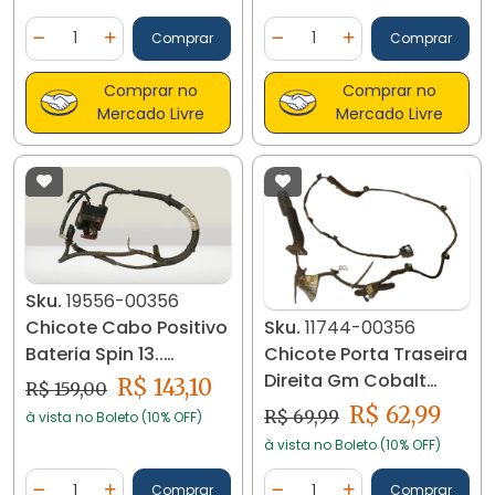
Quantidade
Quantidade
Comprar
Comprar
Diminuir Quantidade
Adicionar Quantidade
Diminuir Quantidade
Adicionar Quantidad
Comprar no
Comprar no
Mercado Livre
Mercado Livre
Sku.
19556-00356
Chicote Cabo Positivo
Sku.
11744-00356
Bateria Spin 13..
Chicote Porta Traseira
52021123 19556
Direita Gm Cobalt
R$ 143,10
R$ 159,00
52036670 11744
R$ 62,99
R$ 69,99
à vista no Boleto (10% OFF)
à vista no Boleto (10% OFF)
Quantidade
Quantidade
Comprar
Comprar