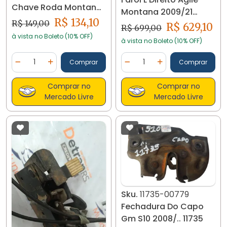
Chave Roda Montana
Montana 2009/21
19208
R$ 134,10
R$ 149,00
19797
R$ 629,10
R$ 699,00
à vista no Boleto (10% OFF)
à vista no Boleto (10% OFF)
Quantidade
Quantidade
Comprar
Comprar
Diminuir Quantidade
Adicionar Quantidade
Diminuir Quantidade
Adicionar Quantidad
Comprar no
Comprar no
Mercado Livre
Mercado Livre
Sku.
11735-00779
Fechadura Do Capo
Gm S10 2008/.. 11735