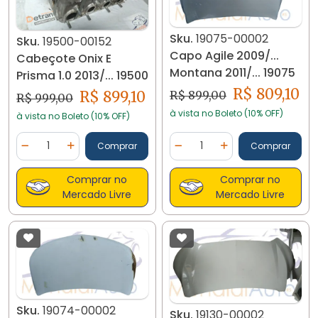
Sku.
19075-00002
Sku.
19500-00152
Capo Agile 2009/...
Cabeçote Onix E
Montana 2011/... 19075
Prisma 1.0 2013/... 19500
R$ 809,10
R$ 899,10
R$ 899,00
R$ 999,00
à vista no Boleto (10% OFF)
à vista no Boleto (10% OFF)
Quantidade
Quantidade
Comprar
Comprar
Diminuir Quantidade
Adicionar Quantidade
Diminuir Quantidade
Adicionar Quantidad
Comprar no
Comprar no
Mercado Livre
Mercado Livre
Sku.
19074-00002
Sku.
19130-00002