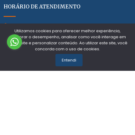
HORÁRIO DE ATENDIMENTO
segunda a sexta das 8hs as 18hs
Utilizamos cookies para oferecer melhor experiência,
ACOMPANHE NAS REDES
melhorar o desempenho, analisar como você interage em
nosso site e personalizar conteúdo. Ao utilizar este site, você
concorda com o uso de cookies.
Entendi
FORMAS DE PAGAMENTO
QUALIDADE E SEGURANÇA