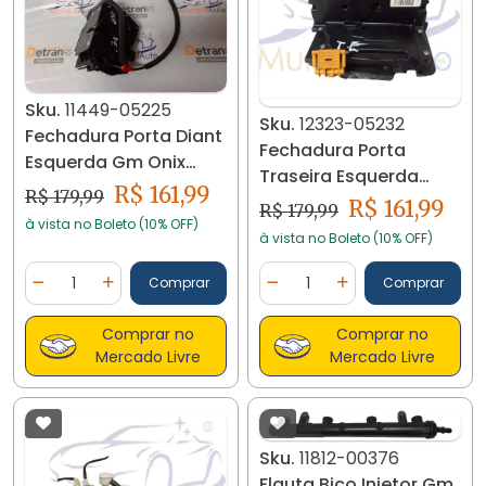
Sku.
11449-05225
Sku.
12323-05232
Fechadura Porta Diant
Fechadura Porta
Esquerda Gm Onix
Traseira Esquerda
Cobalt 13518380 11449
R$ 161,99
R$ 179,99
Cobalt Onix 3031615
R$ 161,99
R$ 179,99
à vista no Boleto (10% OFF)
12323
à vista no Boleto (10% OFF)
Quantidade
Quantidade
Comprar
Comprar
Diminuir Quantidade
Adicionar Quantidade
Diminuir Quantidade
Adicionar Quantidad
Comprar no
Comprar no
Mercado Livre
Mercado Livre
Sku.
11812-00376
Flauta Bico Injetor Gm