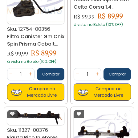
Celta Corsa 1.4
25365492a 11812
R$ 89,99
R$ 99,99
à vista no Boleto (10% OFF)
Sku.
12754-00356
Filtro Canister Gm Onix
Spin Prisma Cobalt
94749726 12754
R$ 89,99
R$ 99,99
à vista no Boleto (10% OFF)
Quantidade
Quantidade
Comprar
Comprar
Diminuir Quantidade
Adicionar Quantidade
Diminuir Quantidade
Adicionar Quantidad
Comprar no
Comprar no
Mercado Livre
Mercado Livre
Sku.
11327-00376
Flauta Bico Injetores