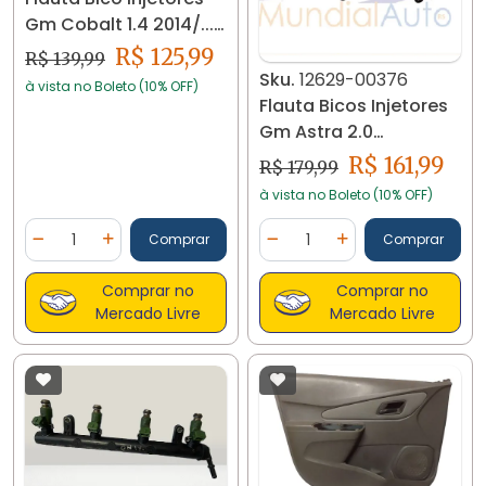
Gm Cobalt 1.4 2014/...
11327
R$ 125,99
R$ 139,99
Sku.
12629-00376
à vista no Boleto (10% OFF)
Flauta Bicos Injetores
Gm Astra 2.0
52900901709 12629
R$ 161,99
R$ 179,99
à vista no Boleto (10% OFF)
Quantidade
Quantidade
Comprar
Comprar
Diminuir Quantidade
Adicionar Quantidade
Diminuir Quantidade
Adicionar Quantidad
Comprar no
Comprar no
Mercado Livre
Mercado Livre