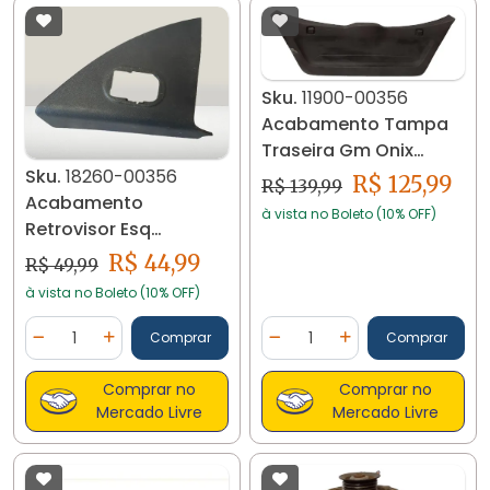
Sku.
11900-00356
Acabamento Tampa
Traseira Gm Onix
94749965 11900
Sku.
18260-00356
R$ 125,99
R$ 139,99
Acabamento
à vista no Boleto (10% OFF)
Retrovisor Esq
Chevrolet Montana
R$ 44,99
R$ 49,99
18260
à vista no Boleto (10% OFF)
Quantidade
Quantidade
Comprar
Comprar
Diminuir Quantidade
Adicionar Quantidade
Diminuir Quantidade
Adicionar Quantidad
Comprar no
Comprar no
Mercado Livre
Mercado Livre