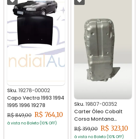
Sku.
19278-00002
Capo Vectra 1993 1994
Sku.
19807-00352
1995 1996 19278
Carter Óleo Cobalt
R$ 764,10
R$ 849,00
Corsa Montana
à vista no Boleto (10% OFF)
Prisma Meriva 1.8
R$ 323,10
R$ 359,00
198807
à vista no Boleto (10% OFF)