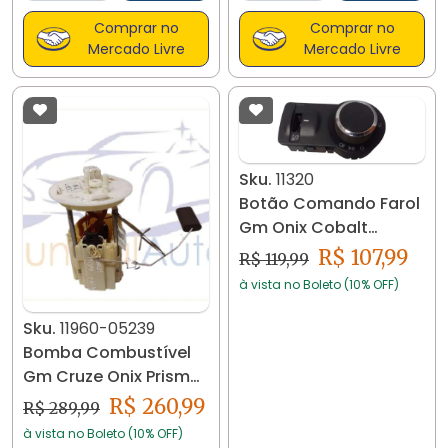
Comprar no
Comprar no
Mercado Livre
Mercado Livre
Sku.
11320
Botão Comando Farol
Gm Onix Cobalt
10009648 11320
R$ 107,99
R$ 119,99
à vista no Boleto (10% OFF)
Sku.
11960-05239
Bomba Combustível
Gm Cruze Onix Prisma
13592876 11960
R$ 260,99
R$ 289,99
à vista no Boleto (10% OFF)