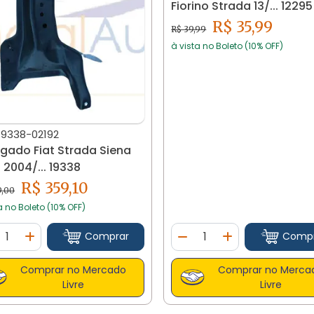
Fiorino Strada 13/... 12295
R$ 35,99
R$ 39,99
à vista no Boleto (10% OFF)
19338-02192
ado Fiat Strada Siena
Palio 2004/... 19338
R$ 359,10
9,00
a no Boleto (10% OFF)
ntidade
Quantidade
Comprar
Comp
minuir Quantidade
Adicionar Quantidade
Diminuir Quantidade
Adicionar Quan
Comprar no Mercado
Comprar no Merca
Livre
Livre