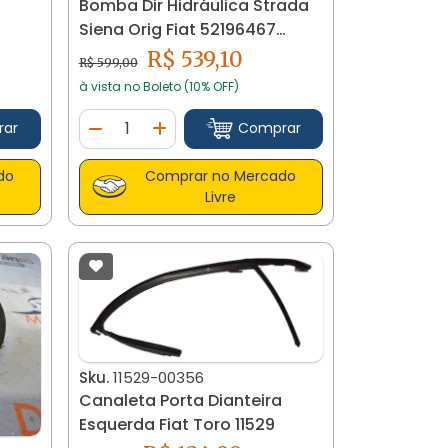
Bomba Dir Hidráulica Strada
Siena Orig Fiat 52196467
19082
R$ 539,10
R$ 599,00
à vista no Boleto (10% OFF)
Quantidade
rar
Comprar
tidade
Diminuir Quantidade
Adicionar Quantidade
do
Comprar no Mercado
Livre
Sku.
11529-00356
Canaleta Porta Dianteira
Esquerda Fiat Toro 11529