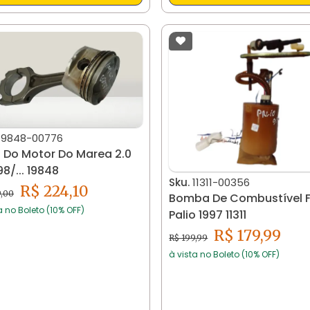
19848-00776
a Do Motor Do Marea 2.0
20v 98/... 19848
Sku.
11311-00356
R$ 224,10
9,00
Bomba De Combustível F
a no Boleto (10% OFF)
Palio 1997 11311
R$ 179,99
R$ 199,99
à vista no Boleto (10% OFF)