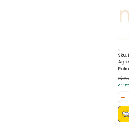
Sku.
Agreg
R$ 39
à vist
Qua
Di