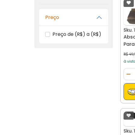
Preço
Sku.
Preço de (R$) a (R$)
Abso
Para
Palio
R$ 49,
à vist
Qua
Di
Sku.