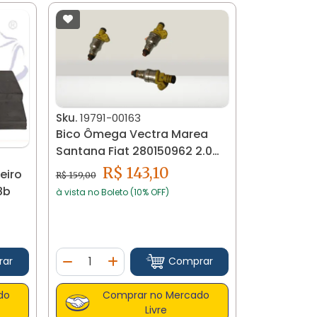
Sku.
19791-00163
Bico Ômega Vectra Marea
Santana Fiat 280150962 2.0
19791
R$ 143,10
eiro
R$ 159,00
8b
à vista no Boleto (10% OFF)
Quantidade
rar
Comprar
tidade
Diminuir Quantidade
Adicionar Quantidade
do
Comprar no Mercado
Livre