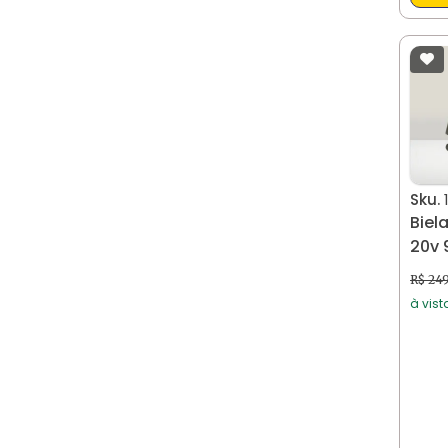
Sku.
Biel
R$ 24
à vist