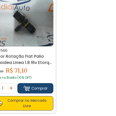
1566
or Rotação Fiat Palio
oidea Linea 1.8 16v Etorq
R$ 71,10
,00
a no Boleto (10% OFF)
ntidade
Comprar
minuir Quantidade
Adicionar Quantidade
Comprar no Mercado
Livre