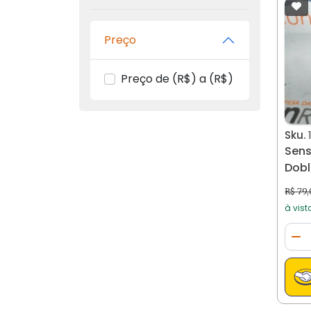
Preço
Preço de (R$) a (R$)
Sku.
Sens
Dobl
1566
R$ 79
à vist
Qua
Di