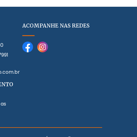
ACOMPANHE NAS REDES
80
7991
o.com.br
ENTO
 as