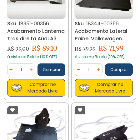
Sku.
18351-00356
Sku.
18344-00356
Acabamento Lanterna
Acabamento Lateral
Tras.direita Audi A3
Painel Volkswagen
18351 C16
Jetta 11/16 18344 C16
R$ 89,10
R$ 71,99
R$ 99,00
R$ 79,99
à vista no Boleto (10% OFF)
à vista no Boleto (10% OFF)
Quantidade
Quantidade
Comprar
Comprar
Diminuir Quantidade
Adicionar Quantidade
Diminuir Quantidade
Adicionar Quantidad
Comprar no
Comprar no
Mercado Livre
Mercado Livre