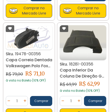
Comprar no
Comprar no
Mercado Livre
Mercado Livre
Sku.
19478-00356
Capa Correia Dentada
Sku.
18281-00356
Volkswagen Polo Fox
Capa Inferior Da
Gol Voyage 19478
R$ 71,10
R$ 79,00
Coluna De Direção Gol
à vista no Boleto (10% OFF)
G6 18281 C15
R$ 62,99
R$ 69,99
à vista no Boleto (10% OFF)
Quantidade
Quantidade
Comprar
Comprar
Diminuir Quantidade
Adicionar Quantidade
Diminuir Quantidade
Adicionar Quantidad