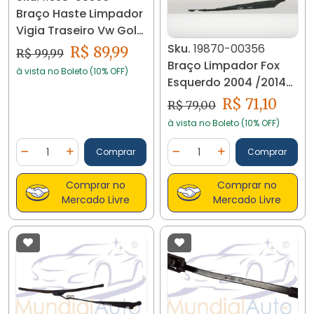
Braço Haste Limpador
Vigia Traseiro Vw Gol
G8 11398
Sku.
19870-00356
R$ 89,99
R$ 99,99
Braço Limpador Fox
à vista no Boleto (10% OFF)
Esquerdo 2004 /2014
5z0955409 19870
R$ 71,10
R$ 79,00
à vista no Boleto (10% OFF)
Quantidade
Quantidade
Comprar
Comprar
Diminuir Quantidade
Adicionar Quantidade
Diminuir Quantidade
Adicionar Quantidad
Comprar no
Comprar no
Mercado Livre
Mercado Livre