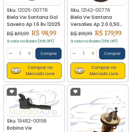
Sku.
12025-00776
Sku.
12142-00776
Biela Vw Santana Gol
Biela Vw Santana
Saveiro Ap 1.6 8v 12025
Versalies Ap 2.0 0,50
12142
R$ 98,99
R$ 179,99
R$ 109,99
R$ 199,99
à vista no Boleto (10% OFF)
à vista no Boleto (10% OFF)
Quantidade
Quantidade
Comprar
Comprar
Diminuir Quantidade
Adicionar Quantidade
Diminuir Quantidade
Adicionar Quantidad
Comprar no
Comprar no
Mercado Livre
Mercado Livre
Sku.
19482-00158
Bobina Vw