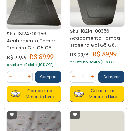
Sku.
18214-00356
Sku.
18124-00356
Acabamento Tampa
Acabamento Tampa
Traseira Gol G5 G6
Traseira Gol G5 G6
18214 C08
R$ 89,99
18124 C02
R$ 99,99
R$ 89,99
R$ 99,99
à vista no Boleto (10% OFF)
à vista no Boleto (10% OFF)
Quantidade
Quantidade
Comprar
Comprar
Diminuir Quantidade
Adicionar Quantidade
Diminuir Quantidade
Adicionar Quantidad
Comprar no
Comprar no
Mercado Livre
Mercado Livre