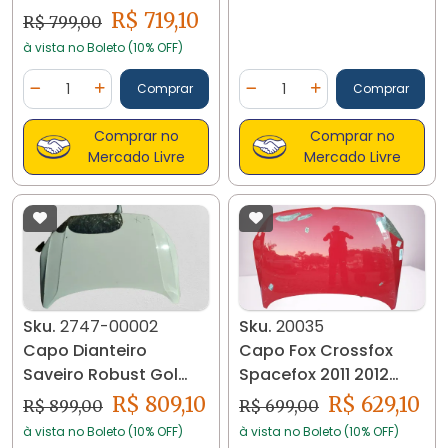
R$ 719,10
R$ 799,00
à vista no Boleto (10% OFF)
Quantidade
Quantidade
Comprar
Comprar
Diminuir Quantidade
Adicionar Quantidade
Diminuir Quantidade
Adicionar Quantidad
Comprar no
Comprar no
Mercado Livre
Mercado Livre
Sku.
2747-00002
Sku.
20035
Capo Dianteiro
Capo Fox Crossfox
Saveiro Robust Gol
Spacefox 2011 2012
Voyage G8 2747
2013 2014 Orig 20035
R$ 809,10
R$ 629,10
R$ 899,00
R$ 699,00
à vista no Boleto (10% OFF)
à vista no Boleto (10% OFF)