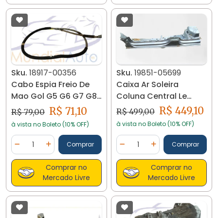
Sku.
19851-05699
Sku.
18917-00356
Caixa Ar Soleira
Cabo Espia Freio De
Coluna Central Le
Mao Gol G5 G6 G7 G8
Crossfox 2004/.. 19851
18917
R$ 449,10
R$ 71,10
R$ 499,00
R$ 79,00
à vista no Boleto (10% OFF)
à vista no Boleto (10% OFF)
Quantidade
Quantidade
Comprar
Comprar
Diminuir Quantidade
Adicionar Quantidade
Diminuir Quantidade
Adicionar Quantidad
Comprar no
Comprar no
Mercado Livre
Mercado Livre