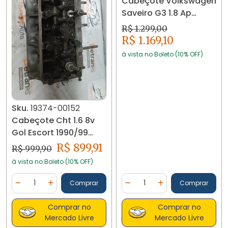
Cabeçote Volkswagen
Saveiro G3 1.8 Ap
026103373 19396
R$ 1.299,00
R$ 1.169,10
à vista no Boleto (10% OFF)
Sku.
19374-00152
Cabeçote Cht 1.6 8v
Gol Escort 1990/99
19374
R$ 899,91
R$ 999,90
à vista no Boleto (10% OFF)
Quantidade
Quantidade
Comprar
Comprar
Diminuir Quantidade
Adicionar Quantidade
Diminuir Quantidade
Adicionar Quantidad
Comprar no
Comprar no
Mercado Livre
Mercado Livre