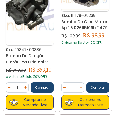
Sku.
11479-05239
Bomba De Óleo Motor
Ap 1.6 026115109b 11479
R$ 98,99
R$ 109,99
à vista no Boleto (10% OFF)
Sku.
19347-00386
Bomba De Direção
Hidráulica Original Vw
Gol G2 G3 19347
R$ 359,10
R$ 399,00
à vista no Boleto (10% OFF)
Quantidade
Quantidade
Comprar
Comprar
Diminuir Quantidade
Adicionar Quantidade
Diminuir Quantidade
Adicionar Quantidad
Comprar no
Comprar no
Mercado Livre
Mercado Livre