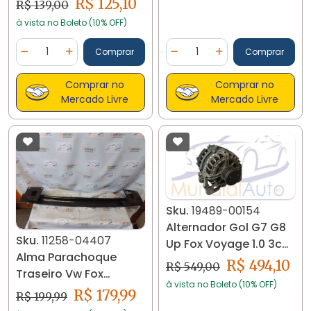
R$ 125,10
R$ 139,00
à vista no Boleto (10% OFF)
Quantidade
Quantidade
Comprar
Comprar
Diminuir Quantidade
Adicionar Quantidade
Diminuir Quantidade
Adicionar Quantidad
Comprar no
Comprar no
Mercado Livre
Mercado Livre
Sku.
19489-00154
Alternador Gol G7 G8
Sku.
11258-04407
Up Fox Voyage 1.0 3cc
Alma Parachoque
Original 19489
R$ 494,10
R$ 549,00
Traseiro Vw Fox
à vista no Boleto (10% OFF)
Crossfox 5z0807558
R$ 179,99
R$ 199,99
11258