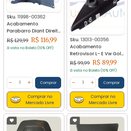
Sku.
11998-00362
Acabamento
Parabarro Diant Direito
Vw Jetta 07/.. 11998
R$ 116,99
Sku.
13013-00356
R$ 129,99
Acabamento
à vista no Boleto (10% OFF)
Retrovisor L- E Vw Gol
G5 5u0837993 13013
R$ 89,99
R$ 99,99
Cd18b
à vista no Boleto (10% OFF)
Quantidade
Quantidade
Comprar
Comprar
Diminuir Quantidade
Adicionar Quantidade
Diminuir Quantidade
Adicionar Quantidad
Comprar no
Comprar no
Mercado Livre
Mercado Livre