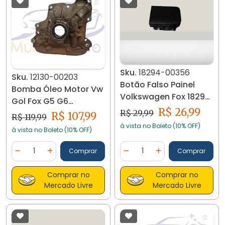
Sku.
18294-00356
Sku.
12130-00203
Botão Falso Painel
Bomba Óleo Motor Vw
Volkswagen Fox 18294
Gol Fox G5 G6
C01
R$ 26,99
030115105p 12130
R$ 29,99
R$ 107,99
R$ 119,99
à vista no Boleto (10% OFF)
à vista no Boleto (10% OFF)
Quantidade
Quantidade
Comprar
Comprar
Diminuir Quantidade
Adicionar Quantidade
Diminuir Quantidade
Adicionar Quantidad
Comprar no
Comprar no
Mercado Livre
Mercado Livre