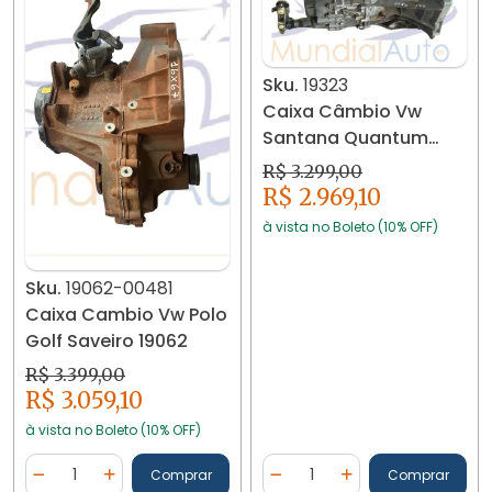
Sku.
19323
Caixa Câmbio Vw
Santana Quantum
Parati Gol Ap 1990/98
R$ 3.299,00
19323
R$ 2.969,10
à vista no Boleto (10% OFF)
Sku.
19062-00481
Caixa Cambio Vw Polo
Golf Saveiro 19062
R$ 3.399,00
R$ 3.059,10
à vista no Boleto (10% OFF)
Quantidade
Quantidade
Comprar
Comprar
Diminuir Quantidade
Adicionar Quantidade
Diminuir Quantidade
Adicionar Quantidad