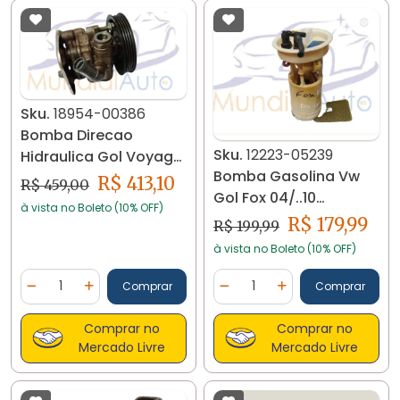
Sku.
18954-00386
Bomba Direcao
Sku.
12223-05239
Hidraulica Gol Voyage
Bomba Gasolina Vw
G7 G8 1 0 3c Vw 18954
R$ 413,10
R$ 459,00
Gol Fox 04/..10
à vista no Boleto (10% OFF)
5z0919051l 12223
R$ 179,99
R$ 199,99
à vista no Boleto (10% OFF)
Quantidade
Quantidade
Comprar
Comprar
Diminuir Quantidade
Adicionar Quantidade
Diminuir Quantidade
Adicionar Quantidad
Comprar no
Comprar no
Mercado Livre
Mercado Livre