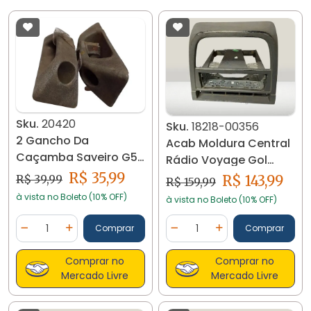
Sku.
20420
Sku.
18218-00356
2 Gancho Da
Acab Moldura Central
Caçamba Saveiro G5
Rádio Voyage Gol
G6 20420
Saveiro G6 18218 C08
R$ 35,99
R$ 143,99
R$ 39,99
R$ 159,99
à vista no Boleto (10% OFF)
à vista no Boleto (10% OFF)
Quantidade
Quantidade
Comprar
Comprar
Diminuir Quantidade
Adicionar Quantidade
Diminuir Quantidade
Adicionar Quantidad
Comprar no
Comprar no
Mercado Livre
Mercado Livre