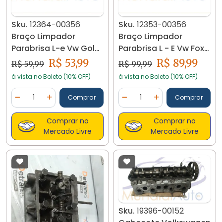
Sku.
12364-00356
Sku.
12353-00356
Braço Limpador
Braço Limpador
Parabrisa L-e Vw Gol
Parabrisa L - E Vw Fox
G2 Bola 12364
5z0955409 12353
R$ 53,99
R$ 89,99
R$ 59,99
R$ 99,99
à vista no Boleto (10% OFF)
à vista no Boleto (10% OFF)
Quantidade
Quantidade
Comprar
Comprar
Diminuir Quantidade
Adicionar Quantidade
Diminuir Quantidade
Adicionar Quantidad
Comprar no
Comprar no
Mercado Livre
Mercado Livre
Sku.
19396-00152