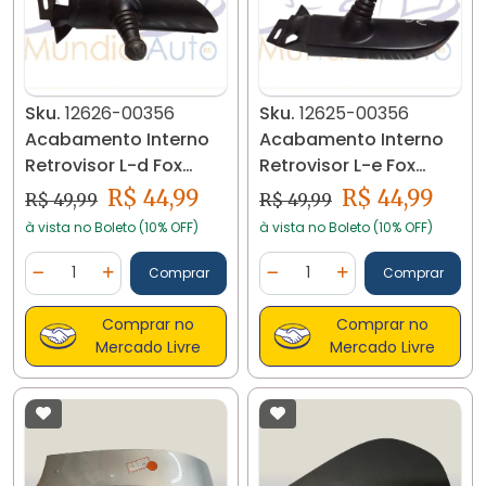
Sku.
12626-00356
Sku.
12625-00356
Acabamento Interno
Acabamento Interno
Retrovisor L-d Fox
Retrovisor L-e Fox
5z0837974 12626
5z0837973 12625
R$ 44,99
R$ 44,99
R$ 49,99
R$ 49,99
Cd18b
Cd18b
à vista no Boleto (10% OFF)
à vista no Boleto (10% OFF)
Quantidade
Quantidade
Comprar
Comprar
Diminuir Quantidade
Adicionar Quantidade
Diminuir Quantidade
Adicionar Quantidad
Comprar no
Comprar no
Mercado Livre
Mercado Livre