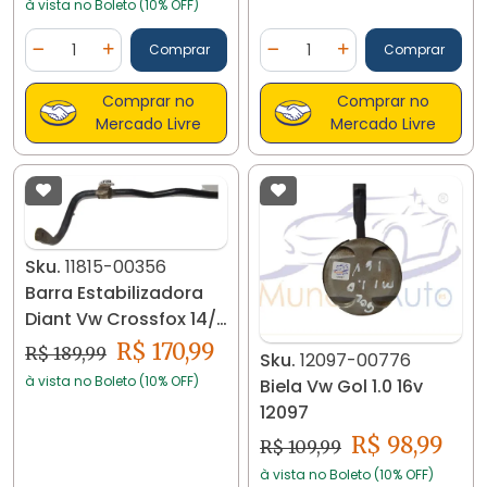
à vista no Boleto (10% OFF)
Quantidade
Quantidade
Comprar
Comprar
Diminuir Quantidade
Adicionar Quantidade
Diminuir Quantidade
Adicionar Quantidad
Comprar no
Comprar no
Mercado Livre
Mercado Livre
Sku.
11815-00356
Barra Estabilizadora
Diant Vw Crossfox 14/..
11815
R$ 170,99
R$ 189,99
Sku.
12097-00776
à vista no Boleto (10% OFF)
Biela Vw Gol 1.0 16v
12097
R$ 98,99
R$ 109,99
à vista no Boleto (10% OFF)