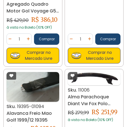
Agregado Quadro
Motor Gol Voyage G5
G6 G7 G8 2008/20
R$ 386,10
R$ 429,00
19589
à vista no Boleto (10% OFF)
Quantidade
Quantidade
Comprar
Comprar
Diminuir Quantidade
Adicionar Quantidade
Diminuir Quantidade
Adicionar Quantidad
Comprar no
Comprar no
Mercado Livre
Mercado Livre
Sku.
11006
Alma Parachoque
Diant Vw Fox Polo
Sku.
19395-01094
6q0806563a 11006
R$ 251,99
R$ 279,99
Alavanca Freio Mao
Golf 1999/12 19395
à vista no Boleto (10% OFF)