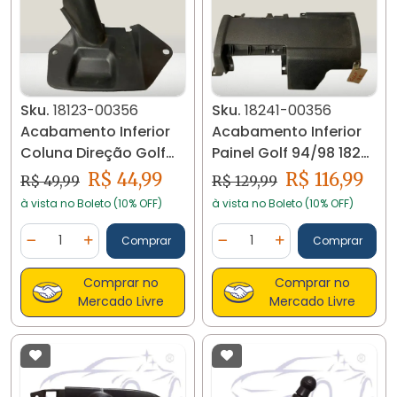
Sku.
18123-00356
Sku.
18241-00356
Acabamento Inferior
Acabamento Inferior
Coluna Direção Golf
Painel Golf 94/98 18241
2001 18123 C02
C10
R$ 44,99
R$ 116,99
R$ 49,99
R$ 129,99
à vista no Boleto (10% OFF)
à vista no Boleto (10% OFF)
Quantidade
Quantidade
Comprar
Comprar
Diminuir Quantidade
Adicionar Quantidade
Diminuir Quantidade
Adicionar Quantidad
Comprar no
Comprar no
Mercado Livre
Mercado Livre