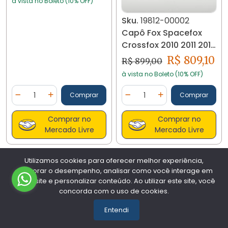
à vista no Boleto (10% OFF)
Sku.
19812-00002
Capô Fox Spacefox
Crossfox 2010 2011 2012
2013 2014 19812
R$ 809,10
R$ 899,00
à vista no Boleto (10% OFF)
Quantidade
Quantidade
Comprar
Comprar
Diminuir Quantidade
Adicionar Quantidade
Diminuir Quantidade
Adicionar Quantidad
Comprar no
Comprar no
Mercado Livre
Mercado Livre
Utilizamos cookies para oferecer melhor experiência,
melhorar o desempenho, analisar como você interage em
nosso site e personalizar conteúdo. Ao utilizar este site, você
concorda com o uso de cookies.
Entendi
Sku.
19462-00002