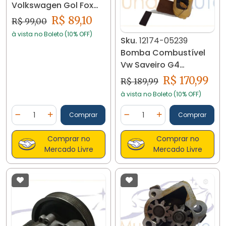
Volkswagen Gol Fox
Up 1.0 3cc 19482
R$ 89,10
R$ 99,00
à vista no Boleto (10% OFF)
Sku.
12174-05239
Bomba Combustível
Vw Saveiro G4
5w7919051 12174
R$ 170,99
R$ 189,99
à vista no Boleto (10% OFF)
Quantidade
Quantidade
Comprar
Comprar
Diminuir Quantidade
Adicionar Quantidade
Diminuir Quantidade
Adicionar Quantidad
Comprar no
Comprar no
Mercado Livre
Mercado Livre