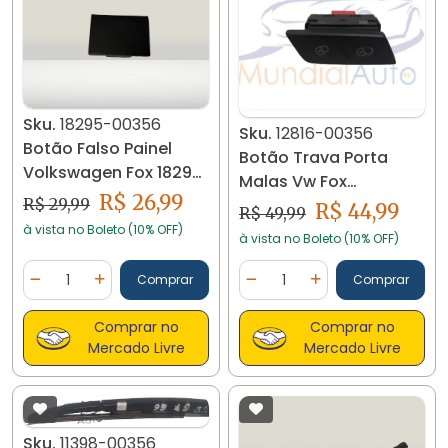
Sku.
18295-00356
Sku.
12816-00356
Botão Falso Painel
Botão Trava Porta
Volkswagen Fox 18295
Malas Vw Fox
C01
R$ 26,99
5z09621258 12816
R$ 29,99
R$ 44,99
R$ 49,99
à vista no Boleto (10% OFF)
à vista no Boleto (10% OFF)
Quantidade
Quantidade
Comprar
Comprar
Diminuir Quantidade
Adicionar Quantidade
Diminuir Quantidade
Adicionar Quantidad
Comprar no
Comprar no
Mercado Livre
Mercado Livre
Sku.
11398-00356