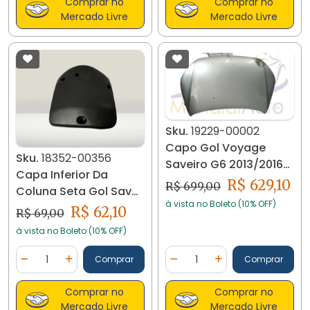
Comprar no
Comprar no
Mercado Livre
Mercado Livre
Sku.
19229-00002
Capo Gol Voyage
Sku.
18352-00356
Saveiro G6 2013/2016
Capa Inferior Da
19229
R$ 629,10
R$ 699,00
Coluna Seta Gol Sav
à vista no Boleto (10% OFF)
Parati G3 18352 C16
R$ 62,10
R$ 69,00
à vista no Boleto (10% OFF)
Quantidade
Quantidade
Comprar
Comprar
Diminuir Quantidade
Adicionar Quantidade
Diminuir Quantidade
Adicionar Quantidad
Comprar no
Comprar no
Mercado Livre
Mercado Livre