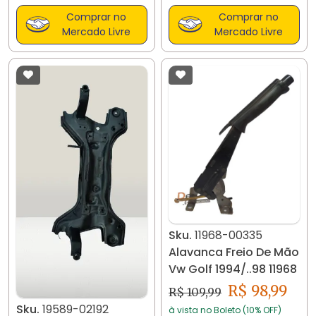
Comprar no
Comprar no
Mercado Livre
Mercado Livre
Sku.
11968-00335
Alavanca Freio De Mão
Vw Golf 1994/..98 11968
R$ 98,99
R$ 109,99
Sku.
19589-02192
à vista no Boleto (10% OFF)