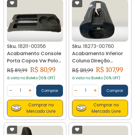
Sku.
18211-00356
Sku.
18273-00760
Acabamento Console
Acabamento Inferior
Porta Copos Vw Polo
Coluna Direção
2007/2011 18211 C08
Gol/voyage G5 18273
R$ 80,99
R$ 107,99
R$ 89,99
R$ 119,99
C13
à vista no Boleto (10% OFF)
à vista no Boleto (10% OFF)
Quantidade
Quantidade
Comprar
Comprar
Diminuir Quantidade
Adicionar Quantidade
Diminuir Quantidade
Adicionar Quantidad
Comprar no
Comprar no
Mercado Livre
Mercado Livre