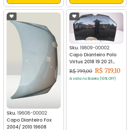
Sku.
19809-00002
Capo Dianteiro Polo
Virtus 2018 19 20 21
2022 Usado 19809
R$ 719,10
R$ 799,00
à vista no Boleto (10% OFF)
Sku.
19608-00002
Capo Dianteiro Fox
2004/ 2010 19608