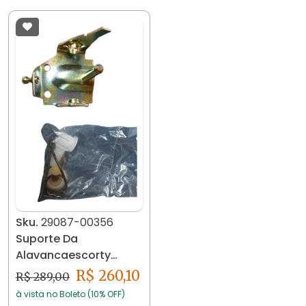
Sku.
29087-00356
Suporte Da
Alavancaescorty
Hobby Escort L Gl
R$ 260,10
R$ 289,00
Pointer Logus
à vista no Boleto (10% OFF)