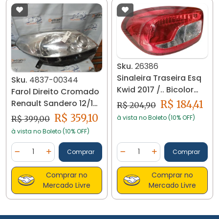
Sku.
26386
Sinaleira Traseira Esq
Sku.
4837-00344
Kwid 2017 /.. Bicolor
Farol Direito Cromado
26386
Renault Sandero 12/16
R$ 184,41
R$ 204,90
Usado 4837
R$ 359,10
à vista no Boleto (10% OFF)
R$ 399,00
à vista no Boleto (10% OFF)
Quantidade
Quantidade
Comprar
Comprar
Diminuir Quantidade
Adicionar Quantidade
Diminuir Quantidade
Adicionar Quantidad
Comprar no
Comprar no
Mercado Livre
Mercado Livre