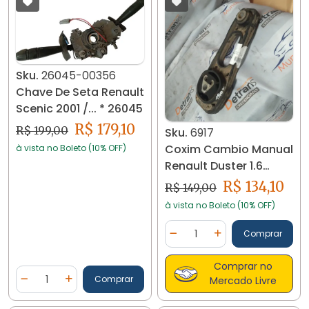
Sku.
26045-00356
Chave De Seta Renault
Scenic 2001 /... * 26045
R$ 179,10
R$ 199,00
Sku.
6917
Coxim Cambio Manual
à vista no Boleto (10% OFF)
Renault Duster 1.6
2012/16 6917
R$ 134,10
R$ 149,00
à vista no Boleto (10% OFF)
Quantidade
Comprar
Diminuir Quantidade
Adicionar Quantidad
Comprar no
Quantidade
Comprar
Mercado Livre
Diminuir Quantidade
Adicionar Quantidade