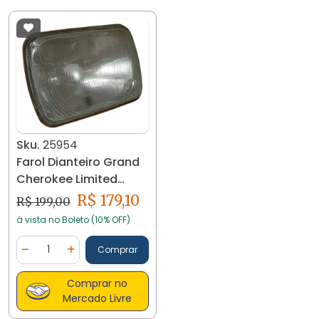
Sku.
25954
Farol Dianteiro Grand
Cherokee Limited
1996/01 25954
R$ 179,10
R$ 199,00
à vista no Boleto (10% OFF)
Quantidade
Comprar
Diminuir Quantidade
Adicionar Quantidade
Comprar no
Mercado Livre