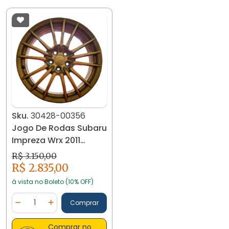
Sku.
30428-00356
Jogo De Rodas Subaru
Impreza Wrx 2011
30428 Dourado
R$ 3.150,00
R$ 2.835,00
à vista no Boleto (10% OFF)
Quantidade
Comprar
Diminuir Quantidade
Adicionar Quantidade
Comprar no