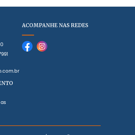
ACOMPANHE NAS REDES
80
7991
o.com.br
ENTO
 as