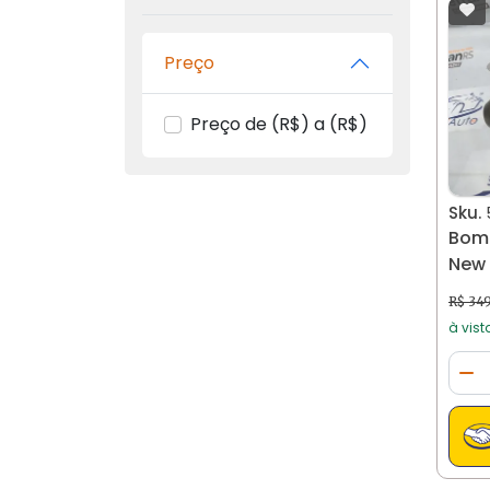
Preço
Preço de (R$) a (R$)
Sku.
Bomb
New 
558
R$ 34
à vist
Qua
Di