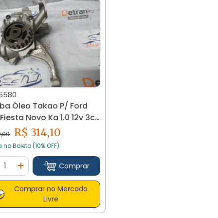
5580
a Óleo Takao P/ Ford
Fiesta Novo Ka 1.0 12v 3cc
0
R$ 314,10
9,00
a no Boleto (10% OFF)
ntidade
Comprar
minuir Quantidade
Adicionar Quantidade
Comprar no Mercado
Livre