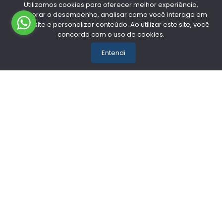
Utilizamos cookies para oferecer melhor experiência,
melhorar o desempenho, analisar como você interage em
nosso site e personalizar conteúdo. Ao utilizar este site, você
concorda com o uso de cookies.
FORMAS DE PAGAMENTO
Entendi
QUALIDADE E SEGURANÇA
Mundial Auto - CNPJ:
91.731.307/0001-18
Todos os
direitos reservados.
2026
Desenvolvido Por: