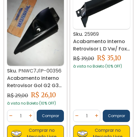
Sku.
25969
Acabamento Interno
Retrovisor L D Vw/ Fox
Spacefox 25969
R$ 35,10
R$ 39,00
à vista no Boleto (10% OFF)
Sku.
PNWC7J1P-00356
Acabamento Interno
Retrovisor Gol G2 G3
G4 LG Esq S5027513
R$ 26,10
R$ 29,00
à vista no Boleto (10% OFF)
Quantidade
Quantidade
Comprar
Comprar
Diminuir Quantidade
Adicionar Quantidade
Diminuir Quantidade
Adicionar Quantidad
Comprar no
Comprar no
Mercado Livre
Mercado Livre