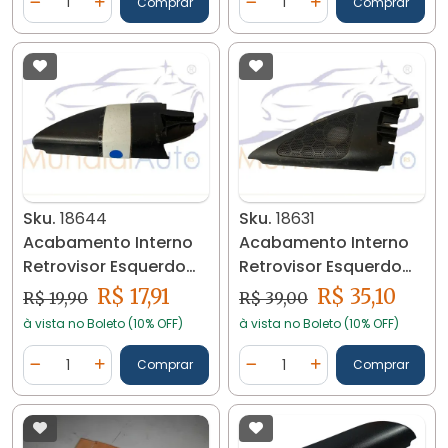
Comprar
Comprar
Diminuir Quantidade
Adicionar Quantidade
Diminuir Quantidade
Adicionar Quantidad
Sku.
18644
Sku.
18631
Acabamento Interno
Acabamento Interno
Retrovisor Esquerdo
Retrovisor Esquerdo
Polo 2002/13 18644
Vw Bora 18631
R$ 17,91
R$ 35,10
R$ 19,90
R$ 39,00
à vista no Boleto (10% OFF)
à vista no Boleto (10% OFF)
Quantidade
Quantidade
Comprar
Comprar
Diminuir Quantidade
Adicionar Quantidade
Diminuir Quantidade
Adicionar Quantidad