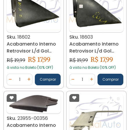
Sku.
18602
Sku.
18603
Acabamento Interno
Acabamento Interno
Retrovisor L/d Gol
Retrovisor L/d Gol
G2/g3/g4 18602
G2/g3/g4 18603
R$ 17,99
R$ 17,99
R$ 19,99
R$ 19,99
à vista no Boleto (10% OFF)
à vista no Boleto (10% OFF)
Quantidade
Quantidade
Comprar
Comprar
Diminuir Quantidade
Adicionar Quantidade
Diminuir Quantidade
Adicionar Quantidad
Sku.
23955-00356
Acabamento Interno