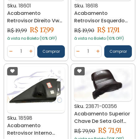
Sku.
18601
Sku.
18618
Acabamento
Acabamento
Retrovisor Direito Vw
Retrovisor Esquerdo
Logus/pointer 1994/96
Saveiro G6
R$ 17,99
R$ 17,91
R$ 19,99
R$ 19,90
18601
5u3837973a 18618
à vista no Boleto (10% OFF)
à vista no Boleto (10% OFF)
Quantidade
Quantidade
Comprar
Comprar
Diminuir Quantidade
Adicionar Quantidade
Diminuir Quantidade
Adicionar Quantidad
Sku.
23871-00356
Acabamento Superior
Sku.
18598
Chave De Seta Golf
Acabamento
1999 A 2006 23871
R$ 71,91
R$ 79,90
Retrovisor Interno
à vista no Boleto (10% OFF)