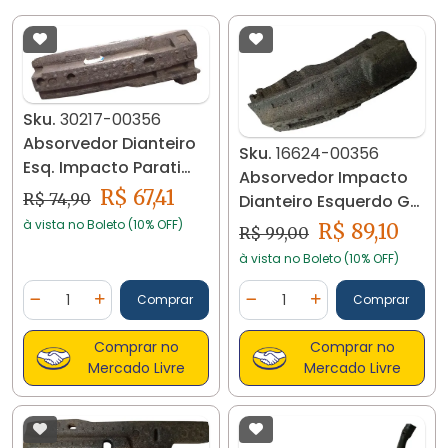
Sku.
30217-00356
Absorvedor Dianteiro
Sku.
16624-00356
Esq. Impacto Parati
Absorvedor Impacto
Gol 00/08 30217 Preto
R$ 67,41
R$ 74,90
Dianteiro Esquerdo Gol
Parati G4
à vista no Boleto (10% OFF)
R$ 89,10
R$ 99,00
à vista no Boleto (10% OFF)
Quantidade
Quantidade
Comprar
Comprar
Diminuir Quantidade
Adicionar Quantidade
Diminuir Quantidade
Adicionar Quantidad
Comprar no
Comprar no
Mercado Livre
Mercado Livre