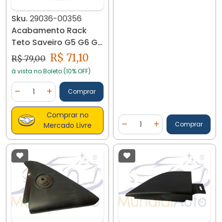
Sku.
29036-00356
Acabamento Rack
Teto Saveiro G5 G6 G7
Traseira Ld 5u7860148
R$ 71,10
R$ 79,00
à vista no Boleto (10% OFF)
Quantidade
Comprar
Diminuir Quantidade
Adicionar Quantidade
Comprar no
Quantidade
Comprar
Mercado Livre
Diminuir Quantidade
Adicionar Quantidad