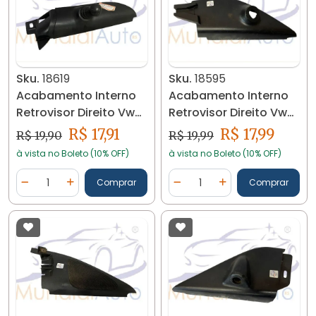
Sku.
18619
Sku.
18595
Acabamento Interno
Acabamento Interno
Retrovisor Direito Vw
Retrovisor Direito Vw
Fox 2005/10 18619
Gol G5/g6 18595
R$ 17,91
R$ 17,99
R$ 19,90
R$ 19,99
à vista no Boleto (10% OFF)
à vista no Boleto (10% OFF)
Quantidade
Quantidade
Comprar
Comprar
Diminuir Quantidade
Adicionar Quantidade
Diminuir Quantidade
Adicionar Quantidad