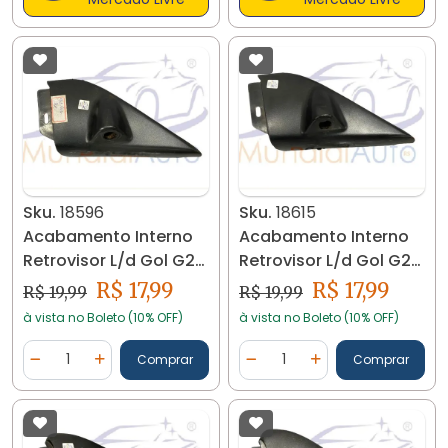
Sku.
18596
Sku.
18615
Acabamento Interno
Acabamento Interno
Retrovisor L/d Gol G2
Retrovisor L/d Gol G2
G3 G4 18596
G3 G4 18615
R$ 17,99
R$ 17,99
R$ 19,99
R$ 19,99
à vista no Boleto (10% OFF)
à vista no Boleto (10% OFF)
Quantidade
Quantidade
Comprar
Comprar
Diminuir Quantidade
Adicionar Quantidade
Diminuir Quantidade
Adicionar Quantidad