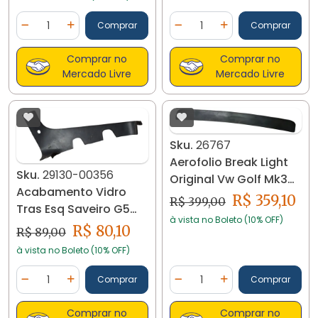
Quantidade
Quantidade
Comprar
Comprar
Diminuir Quantidade
Adicionar Quantidade
Diminuir Quantidade
Adicionar Quantidad
Comprar no
Comprar no
Mercado Livre
Mercado Livre
Sku.
26767
Aerofolio Break Light
Sku.
29130-00356
Original Vw Golf Mk3
Acabamento Vidro
1994 /99 26767
R$ 359,10
R$ 399,00
Tras Esq Saveiro G5
à vista no Boleto (10% OFF)
G6 5u7853381
R$ 80,10
R$ 89,00
à vista no Boleto (10% OFF)
Quantidade
Quantidade
Comprar
Comprar
Diminuir Quantidade
Adicionar Quantidade
Diminuir Quantidade
Adicionar Quantidad
Comprar no
Comprar no