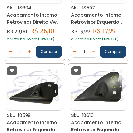
Sku.
18604
Sku.
18597
Acabamento Interno
Acabamento Interno
Retrovisor Direito Vw
Retrovisor Esquerdo
Golf 99/06 18604
Gol G2/g3/g4 18597
R$ 26,10
R$ 17,99
R$ 29,00
R$ 19,99
à vista no Boleto (10% OFF)
à vista no Boleto (10% OFF)
Quantidade
Quantidade
Comprar
Comprar
Diminuir Quantidade
Adicionar Quantidade
Diminuir Quantidade
Adicionar Quantidad
Sku.
18599
Sku.
18613
Acabamento Interno
Acabamento Interno
Retrovisor Esquerdo
Retrovisor Esquerdo