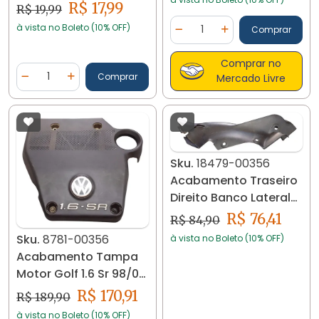
Lado Esq Gol
R$ 17,99
R$ 19,99
G2/g3/g4 18598
Quantidade
à vista no Boleto (10% OFF)
Comprar
Diminuir Quantidade
Adicionar Quantidad
Comprar no
Quantidade
Comprar
Mercado Livre
Diminuir Quantidade
Adicionar Quantidade
Sku.
18479-00356
Acabamento Traseiro
Direito Banco Lateral
Golf Mk3 18479 Preto
R$ 76,41
R$ 84,90
Sku.
8781-00356
à vista no Boleto (10% OFF)
Acabamento Tampa
Motor Golf 1.6 Sr 98/02
8781 Preto
R$ 170,91
R$ 189,90
à vista no Boleto (10% OFF)