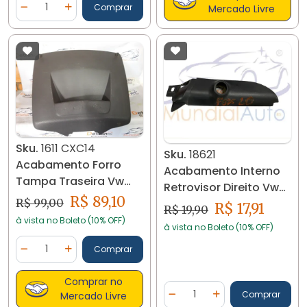
Quantidade
Comprar
Mercado Livre
Diminuir Quantidade
Adicionar Quantidade
Sku.
1611 CXC14
Sku.
18621
Acabamento Forro
Acabamento Interno
Tampa Traseira Vw
Retrovisor Direito Vw
Fox 2014 5z0867608
R$ 89,10
R$ 99,00
Fox 04/14 18621
R$ 17,91
R$ 19,90
1611
à vista no Boleto (10% OFF)
à vista no Boleto (10% OFF)
Quantidade
Comprar
Diminuir Quantidade
Adicionar Quantidade
Comprar no
Quantidade
Comprar
Mercado Livre
Diminuir Quantidade
Adicionar Quantidad