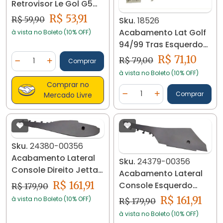
Retrovisor Le Gol G5
G6 G8 23955
R$ 53,91
R$ 59,90
Sku.
18526
Acabamento Lat Golf
à vista no Boleto (10% OFF)
94/99 Tras Esquerdo
1hm867295a 18526
Quantidade
R$ 71,10
R$ 79,00
Comprar
Diminuir Quantidade
Adicionar Quantidade
à vista no Boleto (10% OFF)
Comprar no
Quantidade
Comprar
Mercado Livre
Diminuir Quantidade
Adicionar Quantidad
Sku.
24380-00356
Acabamento Lateral
Sku.
24379-00356
Console Direito Jetta
Acabamento Lateral
2011 24380
R$ 161,91
Console Esquerdo
R$ 179,90
Jetta 2011 24379
R$ 161,91
à vista no Boleto (10% OFF)
R$ 179,90
à vista no Boleto (10% OFF)