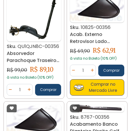
Sku.
10825-00356
Acab. Externo
Retrovisor Lado
Sku.
QU1QJN8C-00356
Esquerdo Fox/s. 23135
R$ 62,91
R$ 69,90
Absorvedor
à vista no Boleto (10% OFF)
Parachoque Traseiro
Esquerdo Gol G4
Quantidade
R$ 89,10
R$ 99,00
Comprar
Diminuir Quantidade
Adicionar Quantidad
2006/14 16615
à vista no Boleto (10% OFF)
Comprar no
Quantidade
Comprar
Mercado Livre
Diminuir Quantidade
Adicionar Quantidade
Sku.
8767-00356
Acabamento Banco