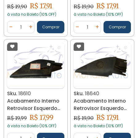
Gol G2/g3/g4 18599
Gol G2/g3/g4 18613
R$ 17,91
R$ 17,91
R$ 19,90
R$ 19,90
à vista no Boleto (10% OFF)
à vista no Boleto (10% OFF)
Quantidade
Quantidade
Comprar
Comprar
Diminuir Quantidade
Adicionar Quantidade
Diminuir Quantidade
Adicionar Quantidad
Sku.
18610
Sku.
18640
Acabamento Interno
Acabamento Interno
Retrovisor Esquerdo
Retrovisor Esquerdo
Gol/sav G5/g6 18610
Passat 1999/05 18640
R$ 17,99
R$ 17,91
R$ 19,99
R$ 19,90
à vista no Boleto (10% OFF)
à vista no Boleto (10% OFF)
Quantidade
Quantidade