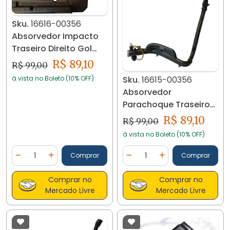
Sku.
16616-00356
Absorvedor Impacto
Traseiro Direito Gol
2006 200 / 14 16616
R$ 89,10
R$ 99,00
à vista no Boleto (10% OFF)
Sku.
16615-00356
Absorvedor
Parachoque Traseiro
Esquerdo Gol G4
R$ 89,10
R$ 99,00
2006/14 16615
à vista no Boleto (10% OFF)
Quantidade
Quantidade
Comprar
Comprar
Diminuir Quantidade
Adicionar Quantidade
Diminuir Quantidade
Adicionar Quantidad
Comprar no
Comprar no
Mercado Livre
Mercado Livre