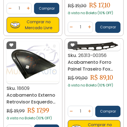
Fox 03/08 18608
R$ 17,10
Quantidade
R$ 19,00
Comprar
Diminuir Quantidade
Adicionar Quantidade
à vista no Boleto (10% OFF)
Comprar no
Quantidade
Comprar
Mercado Livre
Diminuir Quantidade
Adicionar Quantidad
Sku.
26313-00356
Acabamento Forro
Painel Traseiro Fox
Crossfox Original
R$ 89,10
R$ 99,00
à vista no Boleto (10% OFF)
Sku.
18609
Acabamento Externo
Retrovisor Esquerdo
Fox 2003/09 18609
Quantidade
R$ 17,99
R$ 19,99
Comprar
Diminuir Quantidade
Adicionar Quantidad
à vista no Boleto (10% OFF)
Comprar no