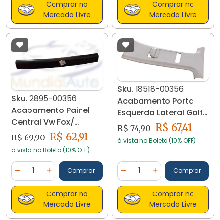
Comprar no
Comprar no
Mercado Livre
Mercado Livre
Sku.
18518-00356
Sku.
2895-00356
Acabamento Porta
Acabamento Painel
Esquerda Lateral Golf
Central Vw Fox/
94/98 18518
R$ 67,41
R$ 74,90
Crossfox. 2895
R$ 62,91
R$ 69,90
à vista no Boleto (10% OFF)
à vista no Boleto (10% OFF)
Quantidade
Quantidade
Comprar
Comprar
Diminuir Quantidade
Adicionar Quantidade
Diminuir Quantidade
Adicionar Quantidad
Comprar no
Comprar no
Mercado Livre
Mercado Livre