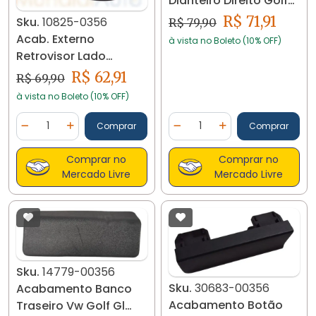
Dianteiro Direito Golf
01/06 8767 Preto
R$ 71,91
Sku.
10825-0356
R$ 79,90
Acab. Externo
à vista no Boleto (10% OFF)
Retrovisor Lado
Esquerdo Fox/s. 23135
R$ 62,91
R$ 69,90
à vista no Boleto (10% OFF)
Quantidade
Quantidade
Comprar
Comprar
Diminuir Quantidade
Adicionar Quantidade
Diminuir Quantidade
Adicionar Quantidad
Comprar no
Comprar no
Mercado Livre
Mercado Livre
Sku.
14779-00356
Sku.
30683-00356
Acabamento Banco
Acabamento Botão
Traseiro Vw Golf Gl