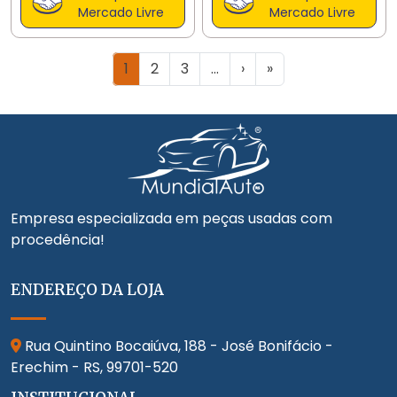
Mercado Livre
Mercado Livre
1
2
3
...
›
»
Empresa especializada em peças usadas com
procedência!
ENDEREÇO DA LOJA
Rua Quintino Bocaiúva, 188 - José Bonifácio -
Erechim - RS,
99701-520