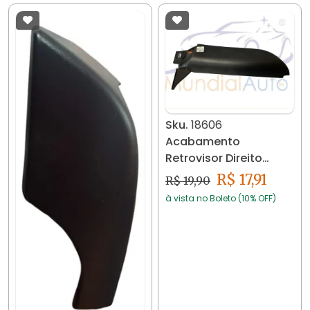
Sku.
18606
Acabamento
Retrovisor Direito
Fox/spacefox
R$ 17,91
R$ 19,90
2011/2016 18606
à vista no Boleto (10% OFF)