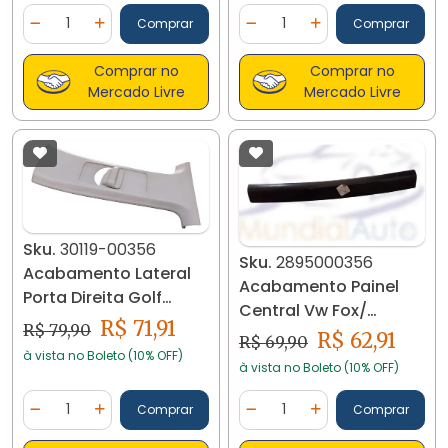
Quantidade
Quantidade
Comprar
Comprar
Diminuir Quantidade
Adicionar Quantidade
Diminuir Quantidade
Adicionar Quantidad
Comprar no
Comprar no
Mercado Livre
Mercado Livre
Sku.
30119-00356
Sku.
2895000356
Acabamento Lateral
Acabamento Painel
Porta Direita Golf
Central Vw Fox/
1994/98 30119
R$ 71,91
R$ 79,90
Crossfox. 2895
R$ 62,91
R$ 69,90
à vista no Boleto (10% OFF)
à vista no Boleto (10% OFF)
Quantidade
Quantidade
Comprar
Comprar
Diminuir Quantidade
Adicionar Quantidade
Diminuir Quantidade
Adicionar Quantidad