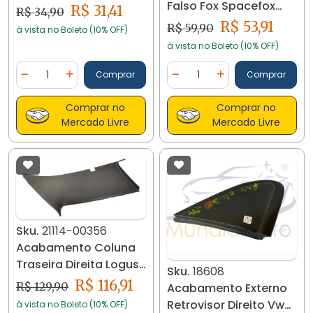
Falso Fox Spacefox
94/96 14779
R$ 31,41
R$ 34,90
2014... 30683 Preto
R$ 53,91
R$ 59,90
à vista no Boleto (10% OFF)
à vista no Boleto (10% OFF)
Quantidade
Quantidade
Comprar
Comprar
Diminuir Quantidade
Adicionar Quantidade
Diminuir Quantidade
Adicionar Quantidad
Comprar no
Comprar no
Mercado Livre
Mercado Livre
Sku.
21114-00356
Acabamento Coluna
Traseira Direita Logus
Sku.
18608
558867246 - 21114
R$ 116,91
R$ 129,90
Acabamento Externo
Retrovisor Direito Vw
à vista no Boleto (10% OFF)