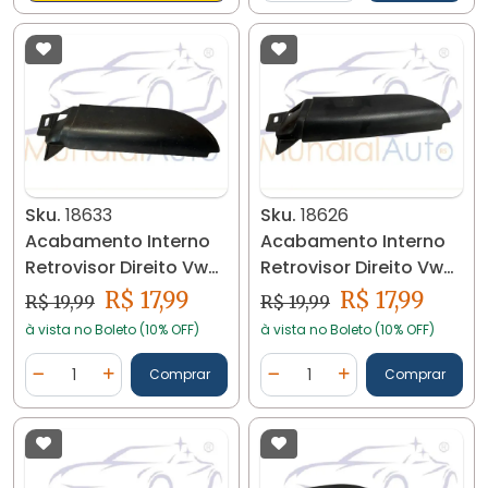
Sku.
18633
Sku.
18626
Acabamento Interno
Acabamento Interno
Retrovisor Direito Vw
Retrovisor Direito Vw
Fox 05/14 18633
Fox 07/14 18626
R$ 17,99
R$ 17,99
R$ 19,99
R$ 19,99
à vista no Boleto (10% OFF)
à vista no Boleto (10% OFF)
Quantidade
Quantidade
Comprar
Comprar
Diminuir Quantidade
Adicionar Quantidade
Diminuir Quantidade
Adicionar Quantidad