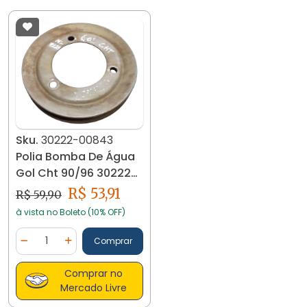
Sku.
30222-00843
Polia Bomba De Água
Gol Cht 90/96 30222
Prateado
R$ 53,91
R$ 59,90
à vista no Boleto (10% OFF)
Quantidade
Comprar
Diminuir Quantidade
Adicionar Quantidade
Comprar no
Mercado Livre