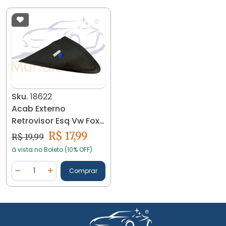
Sku.
18622
Acab Externo
Retrovisor Esq Vw Fox
15/21 5z0853273f 18622
R$ 17,99
R$ 19,99
à vista no Boleto (10% OFF)
Quantidade
Comprar
Diminuir Quantidade
Adicionar Quantidade